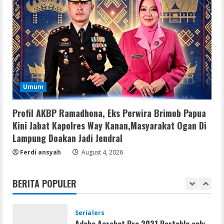
VL
Microsoft Office Auto-Activated
.tо𝚛𝚛еnt
August 7, 2026
4
Serialers
Umum
FL Studio Portable + License Key
[Patch] (x86x64) Stable Unlimited
Profil AKBP Ramadhona, Eks Perwira Brimob Papua
August 7, 2026
5
Kini Jabat Kapolres Way Kanan,Masyarakat Ogan Di
Lampung Doakan Jadi Jendral
Umum
Ferdi ansyah
Kemarau Panjang Picu Kebakaran di
August 4, 2026
Sangkaran Bhakti; Rumah Ibu Yuli
Hangus Dilalap Api
BERITA POPULER
1
August 7, 2026
Serialers