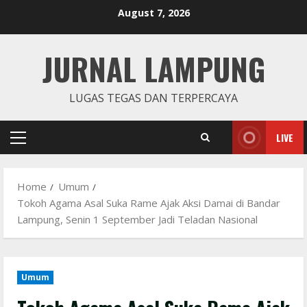
Skip
August 7, 2026
to
content
JURNAL LAMPUNG
LUGAS TEGAS DAN TERPERCAYA
LIVE
Primary
Menu
Home
Umum
Tokoh Agama Asal Suka Rame Ajak Aksi Damai di Bandar
Lampung, Senin 1 September Jadi Teladan Nasional
Umum