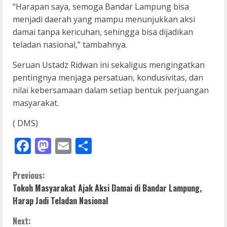
“Harapan saya, semoga Bandar Lampung bisa
menjadi daerah yang mampu menunjukkan aksi
damai tanpa kericuhan, sehingga bisa dijadikan
teladan nasional,” tambahnya.
Seruan Ustadz Ridwan ini sekaligus mengingatkan
pentingnya menjaga persatuan, kondusivitas, dan
nilai kebersamaan dalam setiap bentuk perjuangan
masyarakat.
( DMS)
Facebook
Mastodon
Email
Share
C
Previous:
Tokoh Masyarakat Ajak Aksi Damai di Bandar Lampung,
o
Harap Jadi Teladan Nasional
n
Next: