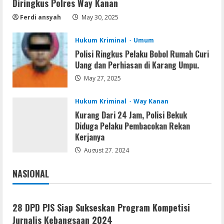
Diringkus Polres Way Kanan
Microsoft Office Auto-Activated
.tо𝚛𝚛еnt
Ferdi ansyah
May 30, 2025
August 7, 2026
4
Hukum Kriminal
Umum
Polisi Ringkus Pelaku Bobol Rumah Curi
Serialers
Uang dan Perhiasan di Karang Umpu.
FL Studio Portable + License Key
May 27, 2025
[Patch] (x86x64) Stable Unlimited
August 7, 2026
5
Hukum Kriminal
Way Kanan
Kurang Dari 24 Jam, Polisi Bekuk
Diduga Pelaku Pembacokan Rekan
Kerjanya
August 27, 2024
NASIONAL
Jakarta
Nasional
28 DPD PJS Siap Sukseskan Program Kompetisi
Jurnalis Kebangsaan 2024