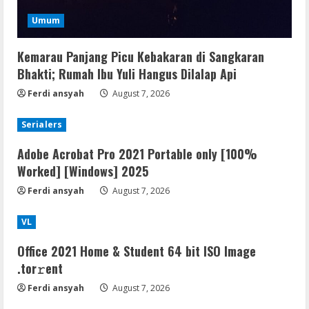
Umum
Kemarau Panjang Picu Kebakaran di Sangkaran
Bhakti; Rumah Ibu Yuli Hangus Dilalap Api
Ferdi ansyah
August 7, 2026
Serialers
Adobe Acrobat Pro 2021 Portable only [100%
Worked] [Windows] 2025
Ferdi ansyah
August 7, 2026
VL
Office 2021 Home & Student 64 bit ISO Image
.tоr𝚛еnt
Ferdi ansyah
August 7, 2026