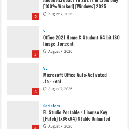
Adobe Acrobat Pro 2021 Portable only
[100% Worked] [Windows] 2025
August 7, 2026
2
VL
Office 2021 Home & Student 64 bit ISO
Image .tоr𝚛еnt
August 7, 2026
3
VL
Microsoft Office Auto-Activated
.tо𝚛𝚛еnt
August 7, 2026
4
Serialers
FL Studio Portable + License Key
[Patch] (x86x64) Stable Unlimited
August 7, 2026
5