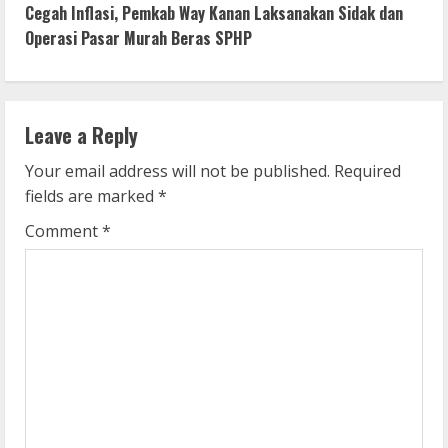
Cegah Inflasi, Pemkab Way Kanan Laksanakan Sidak dan
t
Operasi Pasar Murah Beras SPHP
i
n
Leave a Reply
u
Your email address will not be published.
Required
e
fields are marked
*
R
Comment
*
e
a
d
i