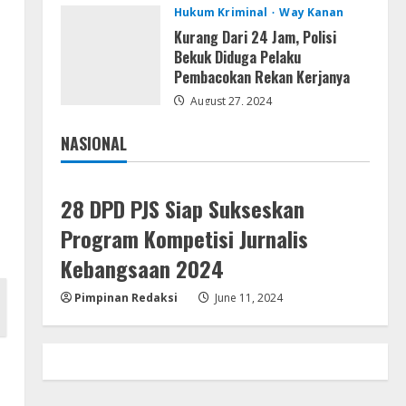
Resettools
Hukum Kriminal
Way Kanan
Vpn One Click Cracked x86-x64
Kurang Dari 24 Jam, Polisi
[no Virus]
Bekuk Diduga Pelaku
August 8, 2026
Pembacokan Rekan Kerjanya
4
August 27, 2024
Resettools
GraphPad Prism Academic &
NASIONAL
Corporate Cracked x86-x64 [no
Jakarta
Nasional
Virus]
5
August 8, 2026
28 DPD PJS Siap Sukseskan
Program Kompetisi Jurnalis
Kebangsaan 2024
Pimpinan Redaksi
June 11, 2024