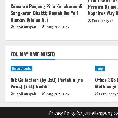
Profil AKBP R
Kemarau Panjang Picu Kebakaran di
Perwira Brimob
Sangkaran Bhakti; Rumah Ibu Yuli
Kapolres Way 
Hangus Dilalap Api
Ferdi ansyah
Ferdi ansyah
August 7, 2026
YOU MAY HAVE MISSED
Resettools
Img
Nik Collection (by DxO) Portable [no
Office 365 
Virus] (x64) Reddit
Multilangu
Ferdi ansyah
August 8, 2026
Ferdi ansy
Privacy Policy for jurnallampung.c