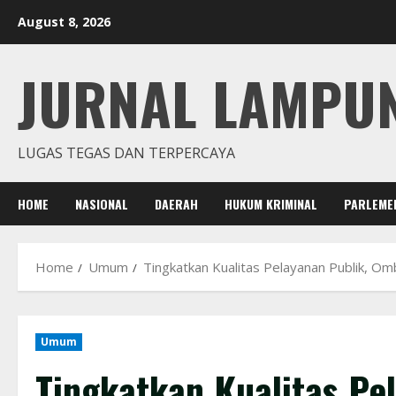
Skip
August 8, 2026
to
content
JURNAL LAMPU
LUGAS TEGAS DAN TERPERCAYA
HOME
NASIONAL
DAERAH
HUKUM KRIMINAL
PARLEME
Home
Umum
Tingkatkan Kualitas Pelayanan Publik, 
Umum
Tingkatkan Kualitas Pe