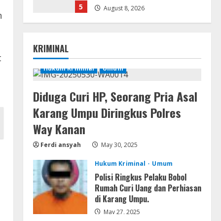
5
August 8, 2026
h
Resettools
Nik Collection (by DxO) Portable
KRIMINAL
[no Virus] (x64) Reddit
t
August 8, 2026
Hukum Kriminal
Umum
1
Diduga Curi HP, Seorang Pria Asal
Img
Office 365 Professional Plus
Karang Umpu Diringkus Polres
ISO File Multilanguage
Way Kanan
August 8, 2026
2
Ferdi ansyah
May 30, 2025
Movies
Hukum Kriminal
Umum
Vertex Force 2026 BRRip UHD
Polisi Ringkus Pelaku Bobol
DDP5.1 𝐘𝐢𝐟𝐲 𝐌𝐨𝐯𝐢𝐞𝐬 Magnet
Rumah Curi Uang dan Perhiasan
August 8, 2026
di Karang Umpu.
3
May 27, 2025