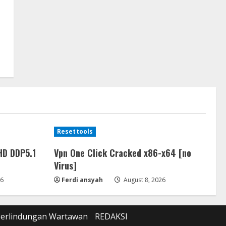
Resettools
HD DDP5.1
Vpn One Click Cracked x86-x64 [no
Virus]
26
Ferdi ansyah
August 8, 2026
Perlindungan Wartawan
REDAKSI