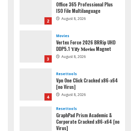
Office 365 Professional Plus
ISO File Multilanguage
August 8, 2026
2
Movies
Vertex Force 2026 BRRip UHD
DDP5.1 𝐘𝐢𝐟𝐲 𝐌𝐨𝐯𝐢𝐞𝐬 Magnet
August 8, 2026
3
Resettools
Vpn One Click Cracked x86-x64
[no Virus]
August 8, 2026
4
Resettools
GraphPad Prism Academic &
Corporate Cracked x86-x64 [no
Virus]