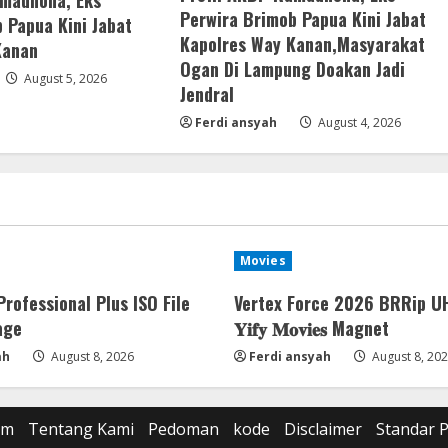
amadhona, Eks
Perwira Brimob Papua Kini Jabat
 Papua Kini Jabat
Kapolres Way Kanan,Masyarakat
Kanan
Ogan Di Lampung Doakan Jadi
August 5, 2026
Jendral
Ferdi ansyah
August 4, 2026
Movies
Professional Plus ISO File
Vertex Force 2026 BRRip U
age
𝐘𝐢𝐟𝐲 𝐌𝐨𝐯𝐢𝐞𝐬 Magnet
ah
August 8, 2026
Ferdi ansyah
August 8, 20
om
Tentang Kami
Pedoman
kode
Disclaimer
Standar 