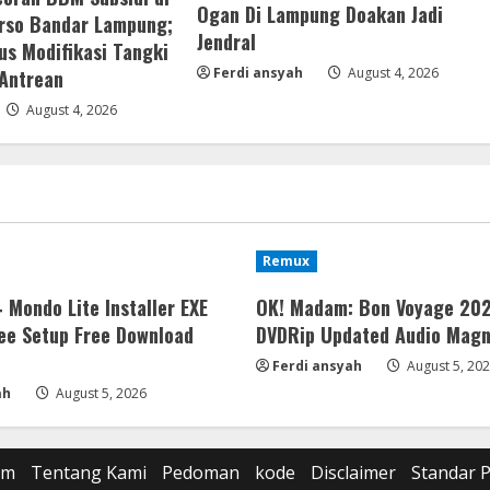
Ogan Di Lampung Doakan Jadi
rso Bandar Lampung;
Jendral
us Modifikasi Tangki
Ferdi ansyah
August 4, 2026
 Antrean
August 4, 2026
Remux
 Mondo Lite Installer EXE
OK! Madam: Bon Voyage 202
ee Setup Frее Download
DVDRip Updated Audio Magn
Ferdi ansyah
August 5, 20
ah
August 5, 2026
om
Tentang Kami
Pedoman
kode
Disclaimer
Standar 