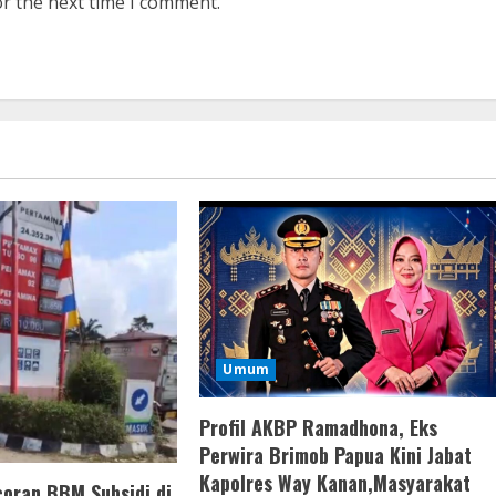
or the next time I comment.
Umum
Profil AKBP Ramadhona, Eks
Perwira Brimob Papua Kini Jabat
Kapolres Way Kanan,Masyarakat
oran BBM Subsidi di