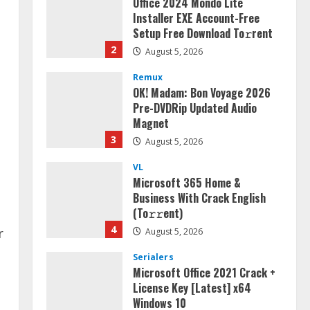
Office 2024 Mondo Lite
Installer EXE Account-Free
Setup Frее Download To𝚛rent
2
August 5, 2026
Remux
OK! Madam: Bon Voyage 2026
Pre-DVDRip Updated Audio
Magnet
3
August 5, 2026
VL
Microsoft 365 Home &
Business With Crack English
(To𝚛𝚛еnt)
4
r
August 5, 2026
Serialers
Microsoft Office 2021 Crack +
License Key [Latest] x64
Windows 10