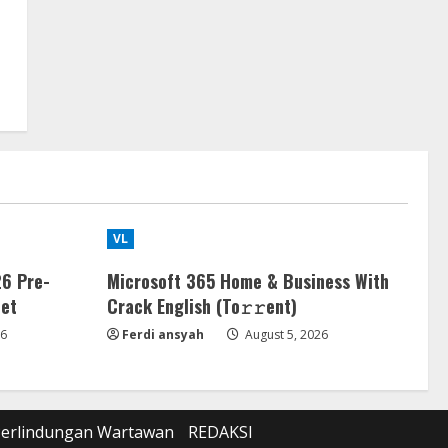
VL
6 Pre-
Microsoft 365 Home & Business With
et
Crack English (To𝚛𝚛еnt)
26
Ferdi ansyah
August 5, 2026
Perlindungan Wartawan
REDAKSI