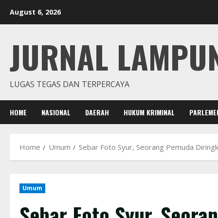
Skip
August 6, 2026
to
content
JURNAL LAMPU
LUGAS TEGAS DAN TERPERCAYA
HOME
NASIONAL
DAERAH
HUKUM KRIMINAL
PARLEME
Home
Umum
Sebar Foto Syur, Seorang Pemuda Diringku
Umum
Sebar Foto Syur, Seora