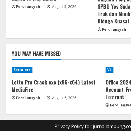
SPBU Yos Suda
Ferdi ansyah
August 5, 2026
Truk dan Minib
Diduga Kuasai
Ferdi ansyah
YOU MAY HAVE MISSED
Serialers
VL
Lotto Pro Crack exe (x86-x64) Latest
Office 2024
MediaFire
Account-Fr
To𝚛rent
Ferdi ansyah
August 6, 2026
Ferdi ansy
Privacy Policy for jurnallampung.c