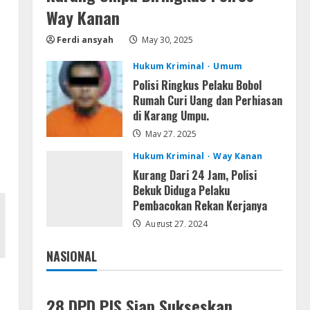
Microsoft 365 Home &
Way Kanan
Business With Crack English
Ferdi ansyah
May 30, 2025
(To𝚛𝚛еnt)
4
August 5, 2026
Hukum Kriminal
Umum
Polisi Ringkus Pelaku Bobol
Serialers
Rumah Curi Uang dan Perhiasan
Microsoft Office 2021 Crack +
di Karang Umpu.
License Key [Latest] x64
Windows 10
May 27, 2025
5
August 5, 2026
Hukum Kriminal
Way Kanan
Kurang Dari 24 Jam, Polisi
Bekuk Diduga Pelaku
Pembacokan Rekan Kerjanya
August 27, 2024
NASIONAL
Jakarta
Nasional
28 DPD PJS Siap Sukseskan