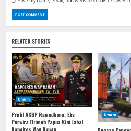
Save my name, email, and website in this browser f
RELATED STORIES
Umum
Profil AKBP Ramadhona, Eks
Umum
Perwira Brimob Papua Kini Jabat
Kapolres Way Kanan
Dugaan Pengec