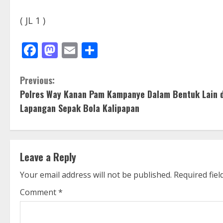
( JL 1 )
Facebook
Mastodon
Email
Share
C
Previous:
Polres Way Kanan Pam Kampanye Dalam Bentuk Lain d
o
Lapangan Sepak Bola Kalipapan
n
t
Leave a Reply
i
Your email address will not be published.
Required fie
n
Comment
*
u