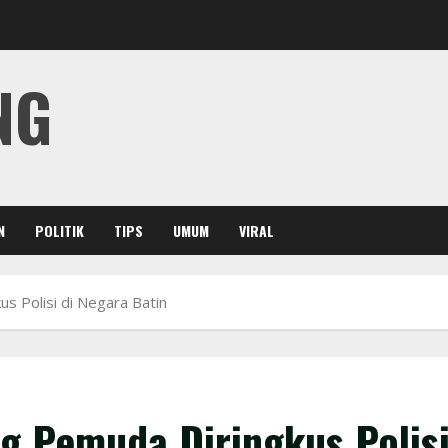
NG
N
POLITIK
TIPS
UMUM
VIRAL
s Polisi di Negara Batin
ng Pemuda Diringkus Polis