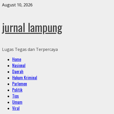
Skip
August 10, 2026
to
content
jurnal lampung
Lugas Tegas dan Terpercaya
Primary
Home
Menu
Nasional
Daerah
Hukum Kriminal
Parlemen
Politik
Tips
Umum
Viral