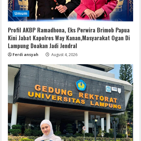
Umum
Profil AKBP Ramadhona, Eks Perwira Brimob Papua
Kini Jabat Kapolres Way Kanan,Masyarakat Ogan Di
Lampung Doakan Jadi Jendral
Ferdi ansyah
August 4, 2026
Lan
Assassin’s Creed Shadows Digital
Deluxe Edition Cracked Rune Release
for Desktop
2
August 6, 2026
Umum
Profil AKBP Ramadhona, Eks Perwira
Brimob Papua Kini Jabat Kapolres Way
Kanan
3
August 5, 2026