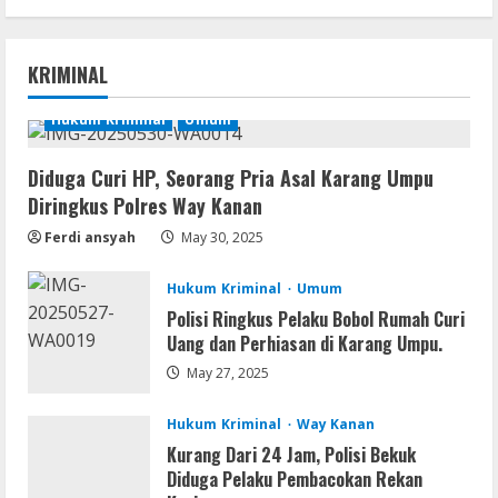
August 4, 2026
Serialers
Ableton Live Crack + Portable Windows
KRIMINAL
10 (x32x64)
August 6, 2026
Hukum Kriminal
Umum
1
Lan
Diduga Curi HP, Seorang Pria Asal Karang Umpu
Assassin’s Creed Shadows Digital
Diringkus Polres Way Kanan
Deluxe Edition Cracked Rune Release
Ferdi ansyah
May 30, 2025
for Desktop
2
August 6, 2026
Hukum Kriminal
Umum
Umum
Polisi Ringkus Pelaku Bobol Rumah Curi
Profil AKBP Ramadhona, Eks Perwira
Uang dan Perhiasan di Karang Umpu.
Brimob Papua Kini Jabat Kapolres Way
May 27, 2025
Kanan
3
August 5, 2026
Hukum Kriminal
Way Kanan
Kurang Dari 24 Jam, Polisi Bekuk
Umum
Diduga Pelaku Pembacokan Rekan
Profil AKBP Ramadhona, Eks Perwira