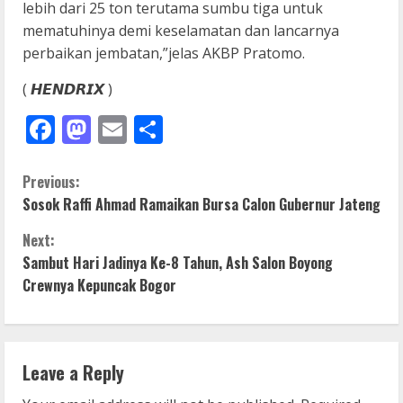
lebih dari 25 ton terutama sumbu tiga untuk
mematuhinya demi keselamatan dan lancarnya
perbaikan jembatan,”jelas AKBP Pratomo.
( 𝙃𝙀𝙉𝘿𝙍𝙄𝙓 )
Facebook
Mastodon
Email
Share
C
Previous:
Sosok Raffi Ahmad Ramaikan Bursa Calon Gubernur Jateng
o
Next:
n
Sambut Hari Jadinya Ke-8 Tahun, Ash Salon Boyong
Crewnya Kepuncak Bogor
t
i
n
Leave a Reply