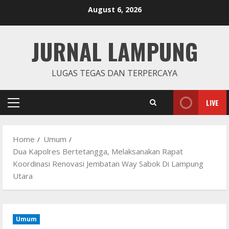
Skip
August 6, 2026
to
content
JURNAL LAMPUNG
LUGAS TEGAS DAN TERPERCAYA
LIVE
Primary
Menu
Home
Umum
Dua Kapolres Bertetangga, Melaksanakan Rapat
Koordinasi Renovasi Jembatan Way Sabok Di Lampung
Utara
Umum