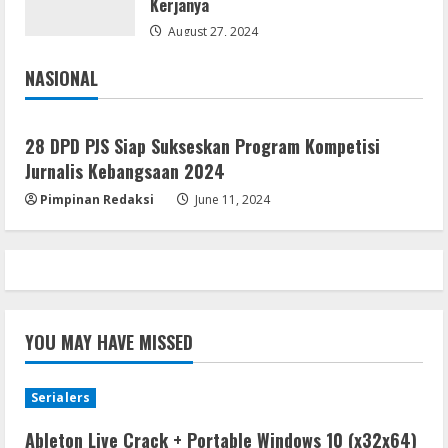
Kerjanya
Brimob Papua Kini Jabat Kapolres Way
Kanan,Masyarakat Ogan Di Lampung
August 27, 2024
Doakan Jadi Jendral
4
NASIONAL
August 4, 2026
Jakarta
Nasional
Umum
Ketua Pro Jurnalis Media Siber Way
Kanan Apresiasi Prestasi Reva Radisya,
28 DPD PJS Siap Sukseskan Program Kompetisi
Putri Ferdiansyah, Lolos di Unila
Jurnalis Kebangsaan 2024
Jurusan HI
5
Pimpinan Redaksi
June 11, 2024
August 4, 2026
YOU MAY HAVE MISSED
Serialers
Ableton Live Crack + Portable Windows 10 (x32x64)