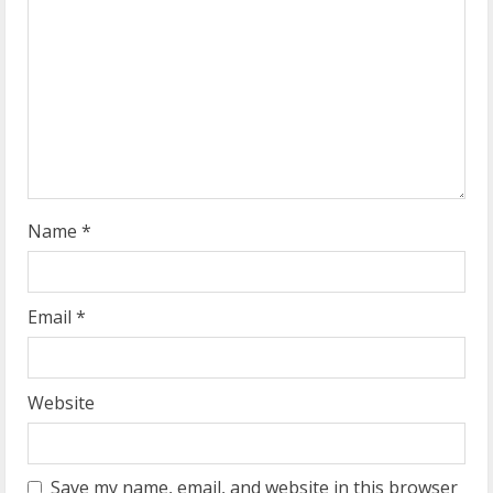
a
d
i
n
g
Name
*
Email
*
Website
Save my name, email, and website in this browser