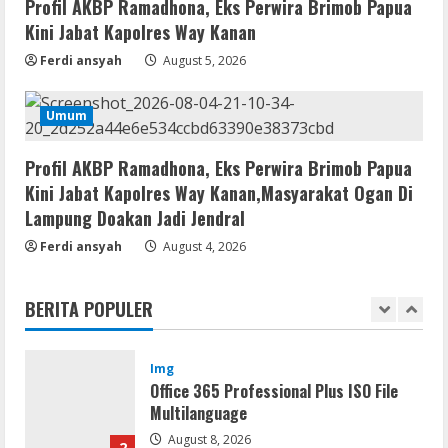
Vpn One Click Cracked x86-x64 [no
Profil AKBP Ramadhona, Eks Perwira Brimob Papua
Virus]
Kini Jabat Kapolres Way Kanan
August 8, 2026
4
Ferdi ansyah
August 5, 2026
Resettools
Umum
GraphPad Prism Academic & Corporate
Cracked x86-x64 [no Virus]
Profil AKBP Ramadhona, Eks Perwira Brimob Papua
August 8, 2026
5
Kini Jabat Kapolres Way Kanan,Masyarakat Ogan Di
Lampung Doakan Jadi Jendral
Resettools
Ferdi ansyah
August 4, 2026
Nik Collection (by DxO) Portable [no
Virus] (x64) Reddit
BERITA POPULER
August 8, 2026
1
Img
Office 365 Professional Plus ISO File
Multilanguage
August 8, 2026
2