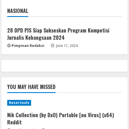
August 8, 2026
4
NASIONAL
Jakarta
Nasional
Resettools
GraphPad Prism Academic & Corporate
28 DPD PJS Siap Sukseskan Program Kompetisi
Cracked x86-x64 [no Virus]
Jurnalis Kebangsaan 2024
August 8, 2026
5
Pimpinan Redaksi
June 11, 2024
YOU MAY HAVE MISSED
Resettools
Nik Collection (by DxO) Portable [no Virus] (x64)
Reddit