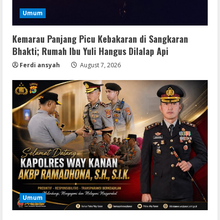
Umum
Kemarau Panjang Picu Kebakaran di Sangkaran
Bhakti; Rumah Ibu Yuli Hangus Dilalap Api
Ferdi ansyah
August 7, 2026
Img
Office 365 Professional Plus ISO File
Multilanguage
August 8, 2026
2
Movies
Vertex Force 2026 BRRip UHD DDP5.1
𝐘𝐢𝐟𝐲 𝐌𝐨𝐯𝐢𝐞𝐬 Magnet
August 8, 2026
3
Umum
Resettools