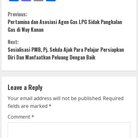
C
Previous:
Pertamina dan Asosiasi Agen Gas LPG Sidak Pangkalan
o
Gas di Way Kanan
n
Next:
Sosialisasi PMB, Pj. Sekda Ajak Para Pelajar Persiapkan
t
Diri Dan Manfaatkan Peluang Dengan Baik
i
n
Leave a Reply
u
Your email address will not be published.
Required
e
fields are marked
*
R
Comment
*
e