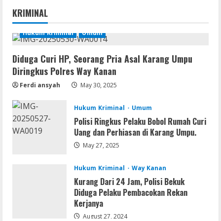
Nik Collection (by DxO) Portable [no
KRIMINAL
Virus] (x64) Reddit
August 8, 2026
Hukum Kriminal
Umum
1
Diduga Curi HP, Seorang Pria Asal Karang Umpu
Img
Diringkus Polres Way Kanan
Office 365 Professional Plus ISO File
Multilanguage
Ferdi ansyah
May 30, 2025
August 8, 2026
2
Hukum Kriminal
Umum
Polisi Ringkus Pelaku Bobol Rumah Curi
Movies
Uang dan Perhiasan di Karang Umpu.
Vertex Force 2026 BRRip UHD DDP5.1
𝐘𝐢𝐟𝐲 𝐌𝐨𝐯𝐢𝐞𝐬 Magnet
May 27, 2025
August 8, 2026
3
Hukum Kriminal
Way Kanan
Kurang Dari 24 Jam, Polisi Bekuk
Resettools
Diduga Pelaku Pembacokan Rekan
Vpn One Click Cracked x86-x64 [no
Kerjanya
Virus]
August 27, 2024