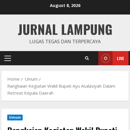
Skip
August 8, 2026
to
content
JURNAL LAMPUNG
LUGAS TEGAS DAN TERPERCAYA
LIVE
Primary
Menu
Home
Umum
Rangkaian Kegiatan Wakil Bupati Ayu Asalasiyah Dalam
Retreat Kepala Daerah
Umum