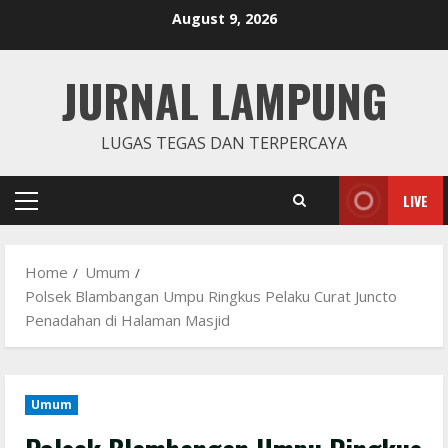
Skip
August 9, 2026
to
content
JURNAL LAMPUNG
LUGAS TEGAS DAN TERPERCAYA
LIVE
Primary
Menu
Home
Umum
Polsek Blambangan Umpu Ringkus Pelaku Curat Juncto
Penadahan di Halaman Masjid
Umum