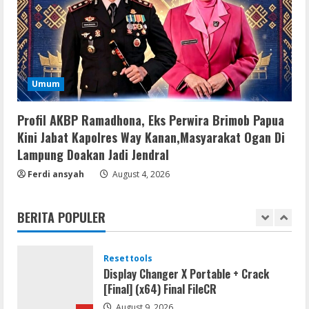
Nik Collection (by DxO) Portable [no
Virus] (x64) Reddit
August 8, 2026
4
Img
Umum
Office 365 Professional Plus ISO File
Multilanguage
Profil AKBP Ramadhona, Eks Perwira Brimob Papua
August 8, 2026
5
Kini Jabat Kapolres Way Kanan,Masyarakat Ogan Di
Lampung Doakan Jadi Jendral
Coop
Ferdi ansyah
August 4, 2026
Uncharted: Legacy of Thieves
Collection Compressed Repack 2026
BERITA POPULER
August 9, 2026
1
Resettools
Display Changer X Portable + Crack
[Final] (x64) Final FileCR
August 9, 2026