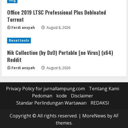
Img
Office 2019 LTSC Professional Plus Debloated
Tоrrеnt
Ferdi ansyah
August 8, 2026
Resettools
Nik Collection (by DxO) Portable [no Virus] (x64)
Reddit
Ferdi ansyah
August 8, 2026
Privacy Policy for jurnallampung.com
Tentang Kami
Pedoman
kode
Disclaimer
Standar Perlindungan Wartawan
REDAKSI
Copyright © All rights reserved.
|
MoreNews
by AF
themes.