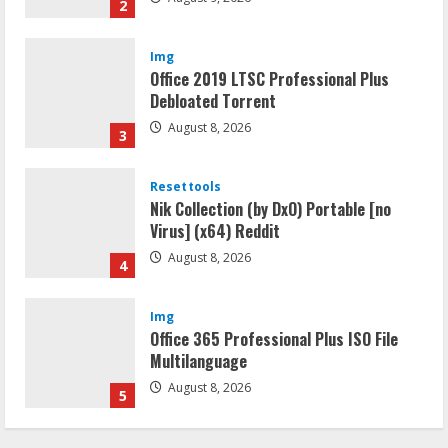
2
Img
Office 2019 LTSC Professional Plus
Debloated Tоrrеnt
August 8, 2026
3
Resettools
Nik Collection (by DxO) Portable [no
Virus] (x64) Reddit
August 8, 2026
4
Img
Office 365 Professional Plus ISO File
Multilanguage
August 8, 2026
5
Coop