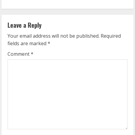
n
u
Leave a Reply
e
Your email address will not be published.
Required
fields are marked
*
R
Comment
*
e
a
d
i
n
g