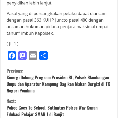
penyidikan lebih lanjut.
Pasal yang di persangkakan pelaku dapat diancam
dengan pasal 363 KUHP Juncto pasal 480 dengan
ancaman hukuman pidana penjara maksimal empat
tahun” imbuh Kapolsek.
( JL 1 )
Facebook
Mastodon
Email
Share
C
Previous:
Sinergi Dukung Program Presiden RI, Polsek Blambangan
o
Umpu dan Aparatur Kampung Bagikan Makan Bergizi di TK
Negeri Pembina
n
Next:
t
Police Goes To School, Satlantas Polres Way Kanan
i
Edukasi Pelajar SMAN 1 di Banjit