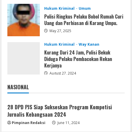
August 8, 2026
4
Hukum Kriminal
Umum
Polisi Ringkus Pelaku Bobol Rumah Curi
Img
Uang dan Perhiasan di Karang Umpu.
Office 365 Professional Plus ISO File
May 27, 2025
Multilanguage
August 8, 2026
5
Hukum Kriminal
Way Kanan
Kurang Dari 24 Jam, Polisi Bekuk
Diduga Pelaku Pembacokan Rekan
Kerjanya
August 27, 2024
NASIONAL
Jakarta
Nasional
28 DPD PJS Siap Sukseskan Program Kompetisi
Jurnalis Kebangsaan 2024
Pimpinan Redaksi
June 11, 2024