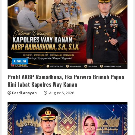
Resettools
Display Changer X Portable + Crack
Umum
[Final] (x64) Final FileCR
August 9, 2026
2
Profil AKBP Ramadhona, Eks Perwira Brimob Papua
Kini Jabat Kapolres Way Kanan
Img
Ferdi ansyah
August 5, 2026
Office 2019 LTSC Professional Plus
Debloated Tоrrеnt
August 8, 2026
3
Resettools