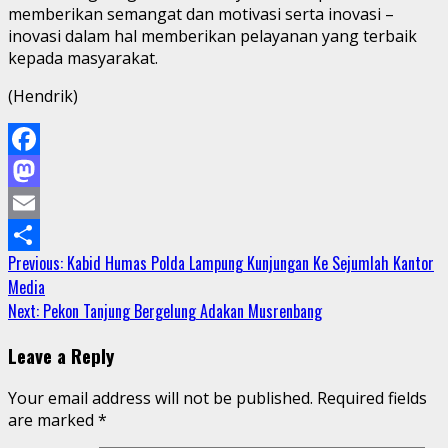
memberikan semangat dan motivasi serta inovasi –
inovasi dalam hal memberikan pelayanan yang terbaik
kepada masyarakat.
(Hendrik)
Facebook
Mastodon
Email
Continue
Previous:
Kabid Humas Polda Lampung Kunjungan Ke Sejumlah Kantor
Share
Media
Reading
Next:
Pekon Tanjung Bergelung Adakan Musrenbang
Leave a Reply
Your email address will not be published.
Required fields
are marked
*