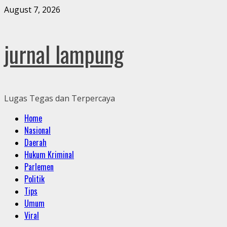
Skip
August 7, 2026
to
content
jurnal lampung
Lugas Tegas dan Terpercaya
Primary
Home
Menu
Nasional
Daerah
Hukum Kriminal
Parlemen
Politik
Tips
Umum
Viral