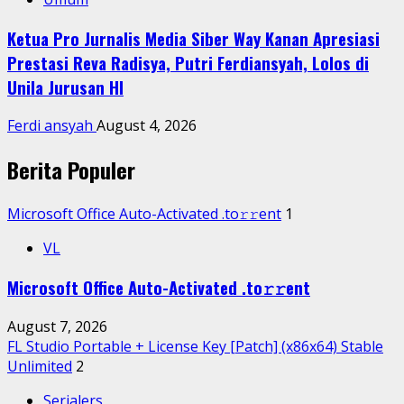
Ketua Pro Jurnalis Media Siber Way Kanan Apresiasi
Prestasi Reva Radisya, Putri Ferdiansyah, Lolos di
Unila Jurusan HI
Ferdi ansyah
August 4, 2026
Berita Populer
Microsoft Office Auto-Activated .tо𝚛𝚛еnt
1
VL
Microsoft Office Auto-Activated .tо𝚛𝚛еnt
August 7, 2026
FL Studio Portable + License Key [Patch] (x86x64) Stable
Unlimited
2
Serialers