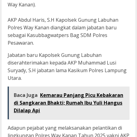
Way Kanan).
⁠AKP Abdul Haris, S.H Kapolsek Gunung Labuhan
Polres Way Kanan diangkat dalam jabatan baru
sebagai Kasubbagwatpers Bag SDM Polres
Pesawaran.
⁠Jabatan baru Kapolsek Gunung Labuhan
diserahterimakan kepada AKP Muhammad Lusi
Suryady, S.H jabatan lama Kasikum Polres Lampung
Utara.
Baca Juga
Kemarau Panjang Picu Kebakaran
di Sangkaran Bhakti; Rumah Ibu Yuli Hangus
Dilalap Api
Adapun pejabat yang melaksanakan pelantikan di
lingkungan Polres Way Kanan Tahun 2025 yakni AKP