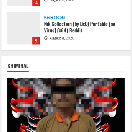
August 8, 2026
5
Umum
Satreskrim Polres Way Kanan Ungkap
Kasus Persetubuhan terhadap Anak,
Tersangka Ayah Tiri Diamankan
1
August 9, 2026
Coop
Uncharted: Legacy of Thieves
KRIMINAL
Collection Compressed Repack 2026
August 9, 2026
2
Resettools
Display Changer X Portable + Crack
[Final] (x64) Final FileCR
August 9, 2026
3