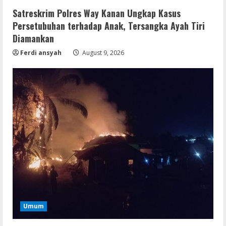
Satreskrim Polres Way Kanan Ungkap Kasus
Persetubuhan terhadap Anak, Tersangka Ayah Tiri
Diamankan
Ferdi ansyah
August 9, 2026
Coop
Uncharted: Legacy of Thieves
Collection Compressed Repack 2026
August 9, 2026
2
Resettools
Display Changer X Portable + Crack
[Final] (x64) Final FileCR
Umum
August 9, 2026
3