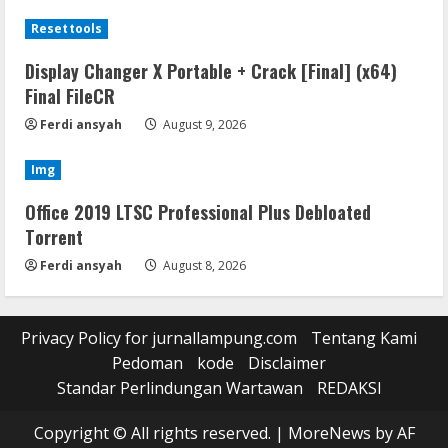
Resettools
Display Changer X Portable + Crack [Final] (x64)
Final FileCR
Ferdi ansyah
August 9, 2026
Img
Office 2019 LTSC Professional Plus Debloated
Tоrrеnt
Ferdi ansyah
August 8, 2026
Privacy Policy for jurnallampung.com
Tentang Kami
Pedoman
kode
Disclaimer
Standar Perlindungan Wartawan
REDAKSI
Copyright © All rights reserved.
|
MoreNews
by AF