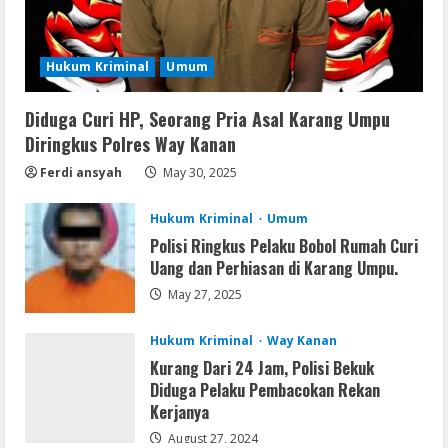
Img
Office 2019 LTSC Professional Plus
Debloated Tоrrеnt
Hukum Kriminal
Umum
August 8, 2026
4
Diduga Curi HP, Seorang Pria Asal Karang Umpu
Resettools
Diringkus Polres Way Kanan
Nik Collection (by DxO) Portable [no
Ferdi ansyah
May 30, 2025
Virus] (x64) Reddit
August 8, 2026
5
Hukum Kriminal
Umum
Polisi Ringkus Pelaku Bobol Rumah Curi
Uang dan Perhiasan di Karang Umpu.
May 27, 2025
Hukum Kriminal
Way Kanan
Kurang Dari 24 Jam, Polisi Bekuk
Diduga Pelaku Pembacokan Rekan
Kerjanya
August 27, 2024