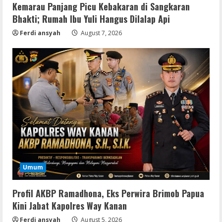
Kemarau Panjang Picu Kebakaran di Sangkaran
Bhakti; Rumah Ibu Yuli Hangus Dilalap Api
Img
Office 2019 LTSC Professional Plus
Ferdi ansyah
August 7, 2026
Debloated Tоrrеnt
August 8, 2026
4
Resettools
Nik Collection (by DxO) Portable [no
Virus] (x64) Reddit
August 8, 2026
5
Umum
Satreskrim Polres Way Kanan Ungkap
Umum
Kasus Persetubuhan terhadap Anak,
Tersangka Ayah Tiri Diamankan
Profil AKBP Ramadhona, Eks Perwira Brimob Papua
1
August 9, 2026
Kini Jabat Kapolres Way Kanan
Coop
Ferdi ansyah
August 5, 2026