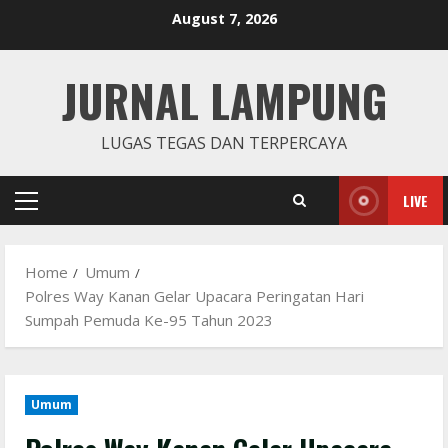
Skip
August 7, 2026
to
content
JURNAL LAMPUNG
LUGAS TEGAS DAN TERPERCAYA
LIVE
Primary
Menu
Home
Umum
Polres Way Kanan Gelar Upacara Peringatan Hari
Sumpah Pemuda Ke-95 Tahun 2023
Umum