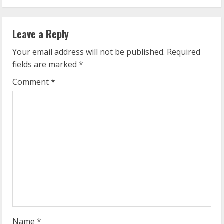
n
u
Leave a Reply
e
Your email address will not be published.
Required
fields are marked
*
R
Comment
*
e
a
d
i
n
g
Name
*