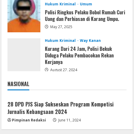
4
Hukum Kriminal
Umum
Polisi Ringkus Pelaku Bobol Rumah Curi
Umum
Uang dan Perhiasan di Karang Umpu.
Kemarau Panjang Picu Kebakaran di
Sangkaran Bhakti; Rumah Ibu Yuli
May 27, 2025
Hangus Dilalap Api
5
Hukum Kriminal
Way Kanan
August 7, 2026
Kurang Dari 24 Jam, Polisi Bekuk
Diduga Pelaku Pembacokan Rekan
Kerjanya
August 27, 2024
NASIONAL
Jakarta
Nasional
28 DPD PJS Siap Sukseskan Program Kompetisi
Jurnalis Kebangsaan 2024
Pimpinan Redaksi
June 11, 2024