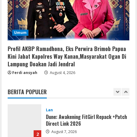
Office 365 Mondo Pre-Activated
August 7, 2026
4
Umum
Umum
Kemarau Panjang Picu Kebakaran di
Sangkaran Bhakti; Rumah Ibu Yuli
Hangus Dilalap Api
Profil AKBP Ramadhona, Eks Perwira Brimob Papua
5
Kini Jabat Kapolres Way Kanan,Masyarakat Ogan Di
August 7, 2026
Lampung Doakan Jadi Jendral
Ferdi ansyah
August 4, 2026
Remux
August 7, 2026
BERITA POPULER
1
Lan
Dune: Awakening FitGirl Repack +Patch
Direct Link 2026
August 7, 2026
2