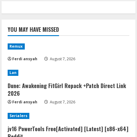
YOU MAY HAVE MISSED
Remux
Ferdi ansyah
August 7, 2026
Lan
Dune: Awakening FitGirl Repack +Patch Direct Link
2026
Ferdi ansyah
August 7, 2026
Serialers
jv16 PowerTools Free[Activated] [Latest] [x86-x64]
Reddit