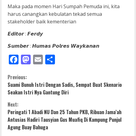
Maka pada momen Hari Sumpah Pemuda ini, kita
harus canangkan kebulatan tekad semua
stakeholder baik kementerian
𝙀𝙙𝙞𝙩𝙤𝙧 : 𝙁𝙚𝙧𝙙𝙮
𝙎𝙪𝙢𝙗𝙚𝙧 : 𝙃𝙪𝙢𝙖𝙨 𝙋𝙤𝙡𝙧𝙚𝙨 𝙒𝙖𝙮𝙠𝙖𝙣𝙖𝙣
Facebook
Mastodon
Email
Share
C
Previous:
Suami Bunuh Istri Dengan Sadis, Sempat Buat Skenario
o
Seakan Istri Nya Gantung Diri
n
Next:
Peringati 1 Abadi NU Dan 25 Tahun PKB, Ribuan Jama’ah
t
Antusias Hadiri Tausyian Gus Muafiq Di Kampung Punjul
i
Agung Buay Bahuga