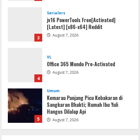
Serialers
jv16 PowerTools Free[Activated]
[Latest] [x86-x64] Reddit
August 7, 2026
3
VL
Office 365 Mondo Pre-Activated
August 7, 2026
4
Umum
Kemarau Panjang Picu Kebakaran di
Sangkaran Bhakti; Rumah Ibu Yuli
Hangus Dilalap Api
5
August 7, 2026