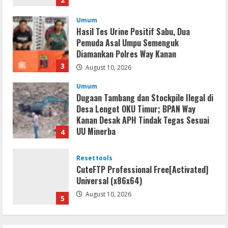
Umum
Hasil Tes Urine Positif Sabu, Dua
Pemuda Asal Umpu Semenguk
Diamankan Polres Way Kanan
3
August 10, 2026
Umum
Dugaan Tambang dan Stockpile Ilegal di
Desa Lengot OKU Timur; BPAN Way
Kanan Desak APH Tindak Tegas Sesuai
UU Minerba
4
August 10, 2026
Resettools
CuteFTP Professional Free[Activated]
Universal (x86x64)
August 10, 2026
5
Umum