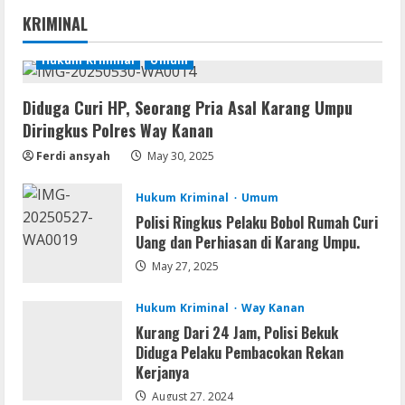
Gagalkan Peredaran Sabu di Umpu
KRIMINAL
Semenguk, Satresnarkoba Polres Way
Kanan Amankan Terduga Pengedar
Hukum Kriminal
Umum
1
August 10, 2026
Diduga Curi HP, Seorang Pria Asal Karang Umpu
Coop
Diringkus Polres Way Kanan
NieR: Automata patched Crack Fix
Steam Rip 2026
Ferdi ansyah
May 30, 2025
August 10, 2026
2
Hukum Kriminal
Umum
Umum
Polisi Ringkus Pelaku Bobol Rumah Curi
Hasil Tes Urine Positif Sabu, Dua
Uang dan Perhiasan di Karang Umpu.
Pemuda Asal Umpu Semenguk
May 27, 2025
Diamankan Polres Way Kanan
3
August 10, 2026
Hukum Kriminal
Way Kanan
Kurang Dari 24 Jam, Polisi Bekuk
Umum
Diduga Pelaku Pembacokan Rekan
Dugaan Tambang dan Stockpile Ilegal di
Kerjanya
Desa Lengot OKU Timur; BPAN Way
Kanan Desak APH Tindak Tegas Sesuai
August 27, 2024