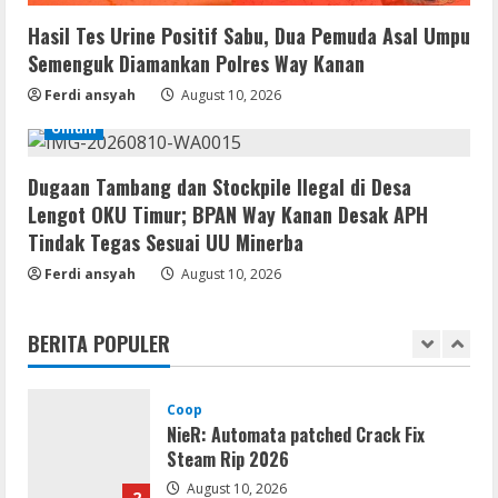
Desa Lengot OKU Timur; BPAN Way
Hasil Tes Urine Positif Sabu, Dua Pemuda Asal Umpu
Kanan Desak APH Tindak Tegas Sesuai
Semenguk Diamankan Polres Way Kanan
UU Minerba
4
August 10, 2026
Ferdi ansyah
August 10, 2026
Resettools
Umum
CuteFTP Professional Free[Activated]
Universal (x86x64)
Dugaan Tambang dan Stockpile Ilegal di Desa
August 10, 2026
5
Lengot OKU Timur; BPAN Way Kanan Desak APH
Tindak Tegas Sesuai UU Minerba
Umum
Ferdi ansyah
Gagalkan Peredaran Sabu di Umpu
August 10, 2026
Semenguk, Satresnarkoba Polres Way
Kanan Amankan Terduga Pengedar
BERITA POPULER
1
August 10, 2026
Coop
NieR: Automata patched Crack Fix
Steam Rip 2026
August 10, 2026
2