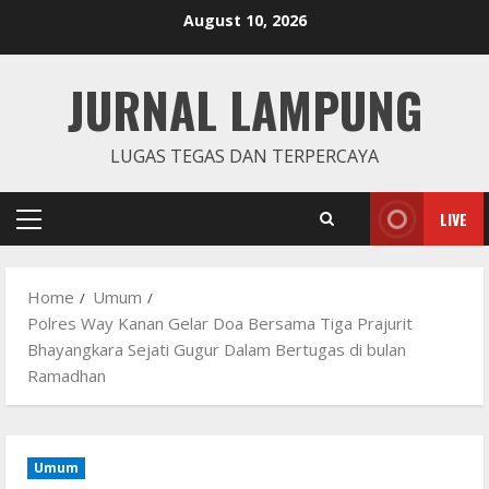
Skip
August 10, 2026
to
content
JURNAL LAMPUNG
LUGAS TEGAS DAN TERPERCAYA
LIVE
Primary
Menu
Home
Umum
Polres Way Kanan Gelar Doa Bersama Tiga Prajurit
Bhayangkara Sejati Gugur Dalam Bertugas di bulan
Ramadhan
Umum