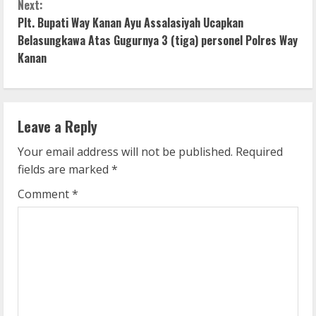
n
Next:
Plt. Bupati Way Kanan Ayu Assalasiyah Ucapkan
t
Belasungkawa Atas Gugurnya 3 (tiga) personel Polres Way
i
Kanan
n
u
Leave a Reply
e
Your email address will not be published.
Required
fields are marked
*
R
Comment
*
e
a
d
i