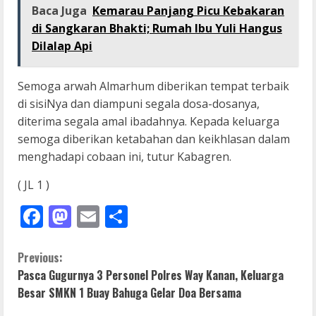
Baca Juga
Kemarau Panjang Picu Kebakaran
di Sangkaran Bhakti; Rumah Ibu Yuli Hangus
Dilalap Api
Semoga arwah Almarhum diberikan tempat terbaik
di sisiNya dan diampuni segala dosa-dosanya,
diterima segala amal ibadahnya. Kepada keluarga
semoga diberikan ketabahan dan keikhlasan dalam
menghadapi cobaan ini, tutur Kabagren.
( JL 1 )
Facebook
Mastodon
Email
Share
C
Previous:
Pasca Gugurnya 3 Personel Polres Way Kanan, Keluarga
o
Besar SMKN 1 Buay Bahuga Gelar Doa Bersama