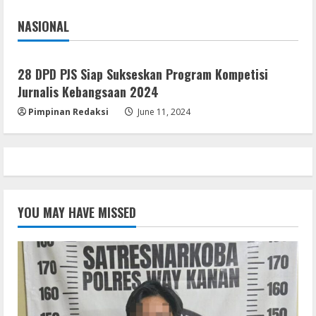
UU Minerba
4
NASIONAL
August 10, 2026
Jakarta
Nasional
Resettools
CuteFTP Professional Free[Activated]
28 DPD PJS Siap Sukseskan Program Kompetisi
Universal (x86x64)
Jurnalis Kebangsaan 2024
August 10, 2026
5
Pimpinan Redaksi
June 11, 2024
YOU MAY HAVE MISSED