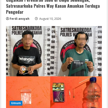
Satresnarkoba Polres Way Kanan Amankan Terduga
Pengedar
Ferdi ansyah
August 10, 2026
Coop
NieR: Automata patched Crack Fix
Steam Rip 2026
August 10, 2026
2
Umum
Hasil Tes Urine Positif Sabu, Dua
Pemuda Asal Umpu Semenguk
Diamankan Polres Way Kanan
3
August 10, 2026
Umum
Umum
Dugaan Tambang dan Stockpile Ilegal di