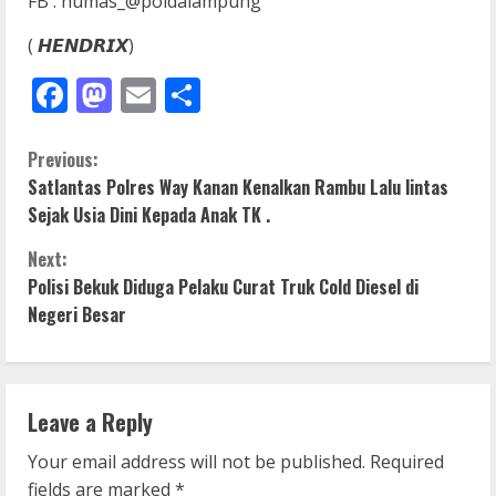
FB : humas_@poldalampung
( 𝙃𝙀𝙉𝘿𝙍𝙄𝙓)
Facebook
Mastodon
Email
Share
C
Previous:
Satlantas Polres Way Kanan Kenalkan Rambu Lalu lintas
o
Sejak Usia Dini Kepada Anak TK .
n
Next:
Polisi Bekuk Diduga Pelaku Curat Truk Cold Diesel di
t
Negeri Besar
i
n
Leave a Reply
u
Your email address will not be published.
Required
e
fields are marked
*