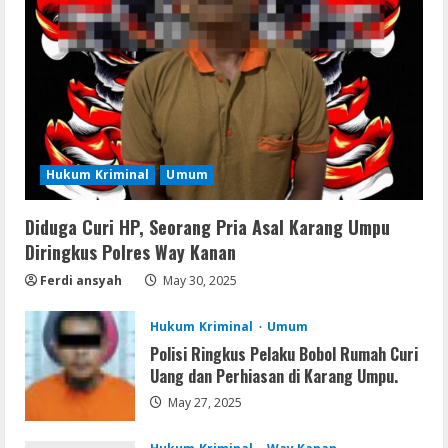
GraphPad Prism Academic & Corporate
Cracked x86-x64 [no Virus]
August 8, 2026
2
Remux
August 7, 2026
Hukum Kriminal
Umum
3
Diduga Curi HP, Seorang Pria Asal Karang Umpu
Lan
Diringkus Polres Way Kanan
Dune: Awakening FitGirl Repack +Patch
Direct Link 2026
Ferdi ansyah
May 30, 2025
August 7, 2026
4
Hukum Kriminal
Umum
Polisi Ringkus Pelaku Bobol Rumah Curi
Serialers
Uang dan Perhiasan di Karang Umpu.
jv16 PowerTools Free[Activated]
May 27, 2025
[Latest] [x86-x64] Reddit
August 7, 2026
5