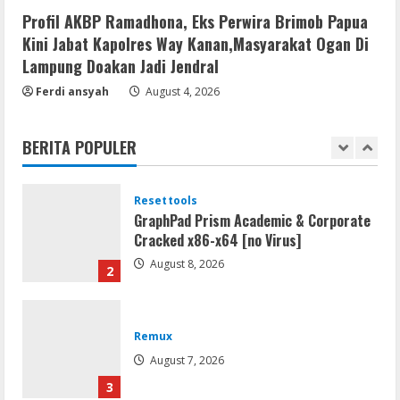
[Latest] [x86-x64] Reddit
Profil AKBP Ramadhona, Eks Perwira Brimob Papua
August 7, 2026
5
Kini Jabat Kapolres Way Kanan,Masyarakat Ogan Di
Lampung Doakan Jadi Jendral
Resettools
Ferdi ansyah
August 4, 2026
Vpn One Click Cracked x86-x64 [no
Virus]
BERITA POPULER
August 8, 2026
1
Resettools
GraphPad Prism Academic & Corporate
Cracked x86-x64 [no Virus]
August 8, 2026
2
Remux
August 7, 2026
3