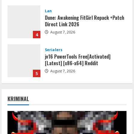
Lan
Dune: Awakening FitGirl Repack +Patch
Direct Link 2026
August 7, 2026
4
Serialers
jv16 PowerTools Free[Activated]
[Latest] [x86-x64] Reddit
August 7, 2026
5
Resettools
Vpn One Click Cracked x86-x64 [no
KRIMINAL
Virus]
August 8, 2026
1
Resettools