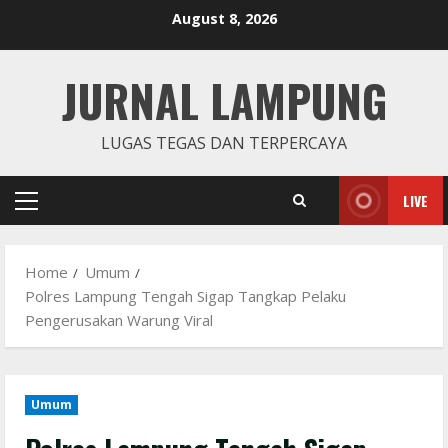
Skip
August 8, 2026
to
content
JURNAL LAMPUNG
LUGAS TEGAS DAN TERPERCAYA
LIVE
Primary
Menu
Home
Umum
Polres Lampung Tengah Sigap Tangkap Pelaku
Pengerusakan Warung Viral
Umum