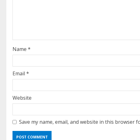
e
a
d
i
Name
*
n
g
Email
*
Website
Save my name, email, and website in this browser f