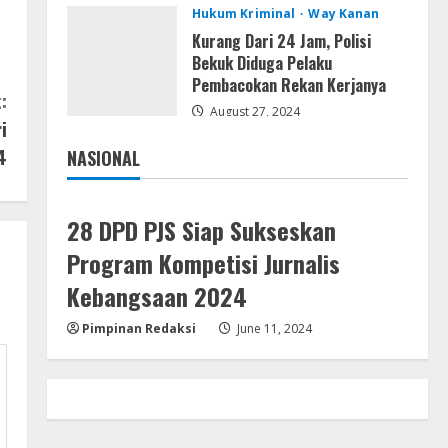
Hukum Kriminal
Way Kanan
OK! Madam: Bon Voyage 2026
Pre-DVDRip Updated Audio
Kurang Dari 24 Jam, Polisi
Magnet
Bekuk Diduga Pelaku
Pembacokan Rekan Kerjanya
4
August 5, 2026
:
August 27, 2024
i
VL
Microsoft 365 Home &
4
NASIONAL
Business With Crack English
Jakarta
Nasional
(To𝚛𝚛еnt)
5
August 5, 2026
28 DPD PJS Siap Sukseskan
Program Kompetisi Jurnalis
Kebangsaan 2024
Pimpinan Redaksi
June 11, 2024