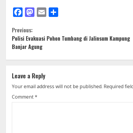
Facebook
Mastodon
Email
Share
C
Previous:
Polisi Evakuasi Pohon Tumbang di Jalinsum Kampung
o
Banjar Agung
n
t
Leave a Reply
i
Your email address will not be published.
Required fie
n
Comment
*
u
e
R