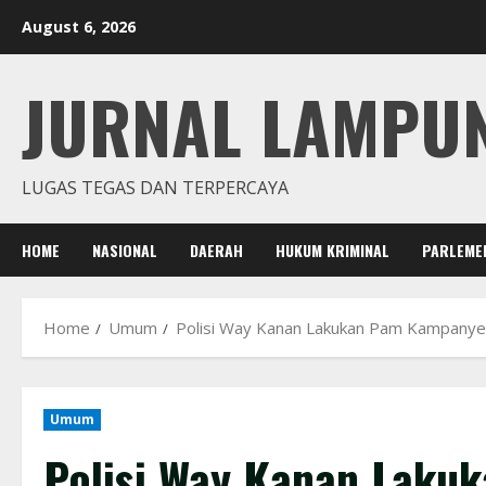
Skip
August 6, 2026
to
content
JURNAL LAMPU
LUGAS TEGAS DAN TERPERCAYA
HOME
NASIONAL
DAERAH
HUKUM KRIMINAL
PARLEME
Home
Umum
Polisi Way Kanan Lakukan Pam Kampanye
Umum
Polisi Way Kanan Laku