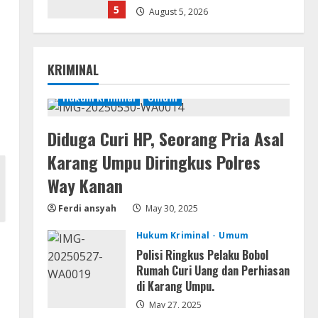
5
August 5, 2026
VL
Office 2019 x86 Setup ENG Frее
KRIMINAL
Dow𝚗load Tоr𝚛ent
August 6, 2026
Hukum Kriminal
Umum
1
Diduga Curi HP, Seorang Pria Asal
Serialers
Lotto Pro Crack exe (x86-x64)
Karang Umpu Diringkus Polres
Latest MediaFire
Way Kanan
August 6, 2026
2
Ferdi ansyah
May 30, 2025
VL
Hukum Kriminal
Umum
Office 2024 Mondo Lite
Installer EXE Account-Free
Polisi Ringkus Pelaku Bobol
Setup Frее Download To𝚛rent
Rumah Curi Uang dan Perhiasan
di Karang Umpu.
3
August 5, 2026
May 27, 2025
Remux