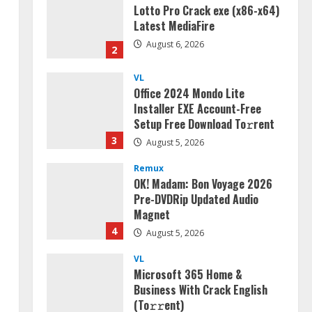
Lotto Pro Crack exe (x86-x64)
Latest MediaFire
August 6, 2026
2
VL
Office 2024 Mondo Lite
Installer EXE Account-Free
Setup Frее Download To𝚛rent
3
August 5, 2026
Remux
OK! Madam: Bon Voyage 2026
Pre-DVDRip Updated Audio
Magnet
4
August 5, 2026
VL
Microsoft 365 Home &
Business With Crack English
(To𝚛𝚛еnt)