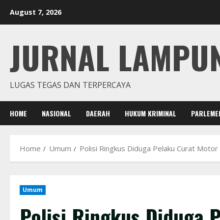
Skip
August 7, 2026
to
content
JURNAL LAMPU
LUGAS TEGAS DAN TERPERCAYA
HOME
NASIONAL
DAERAH
HUKUM KRIMINAL
PARLEME
Home
Umum
Polisi Ringkus Diduga Pelaku Curat Moto
Umum
Polisi Ringkus Diduga 