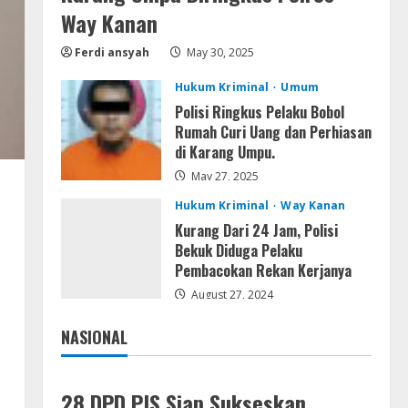
Serialers
Way Kanan
MATLAB Crack + Portable Clean
Premium
Ferdi ansyah
May 30, 2025
August 6, 2026
4
Hukum Kriminal
Umum
Polisi Ringkus Pelaku Bobol
Serialers
Rumah Curi Uang dan Perhiasan
Ableton Live Crack + Portable
di Karang Umpu.
Windows 10 (x32x64)
May 27, 2025
August 6, 2026
5
Hukum Kriminal
Way Kanan
Kurang Dari 24 Jam, Polisi
Bekuk Diduga Pelaku
Pembacokan Rekan Kerjanya
August 27, 2024
NASIONAL
Jakarta
Nasional
28 DPD PJS Siap Sukseskan