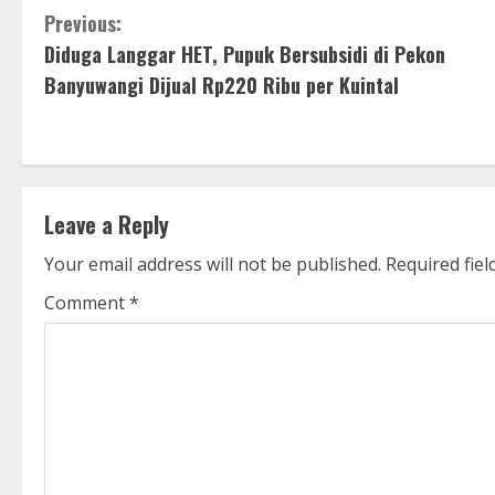
C
Previous:
Diduga Langgar HET, Pupuk Bersubsidi di Pekon
o
Banyuwangi Dijual Rp220 Ribu per Kuintal
n
t
i
Leave a Reply
n
Your email address will not be published.
Required fie
u
Comment
*
e
R
e
a