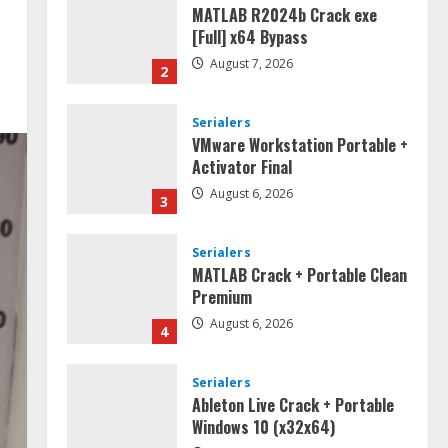
MATLAB R2024b Crack exe
[Full] x64 Bypass
August 7, 2026
2
Serialers
VMware Workstation Portable +
Activator Final
August 6, 2026
3
Serialers
MATLAB Crack + Portable Clean
Premium
August 6, 2026
4
Serialers
Ableton Live Crack + Portable
Windows 10 (x32x64)