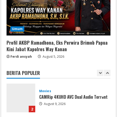
August 9, 2026
4
Resettools
Display Changer X Portable + Crack
Umum
[Final] (x64) Final FileCR
August 9, 2026
5
Profil AKBP Ramadhona, Eks Perwira Brimob Papua
Kini Jabat Kapolres Way Kanan
Coop
Ferdi ansyah
The Sinking City 2 Cracked Update
August 5, 2026
Repack Updated Desktop Version
.torrent
BERITA POPULER
1
August 9, 2026
Movies
CAMRip 4KUHD AVC Dual Audio Torr𝐞nt
August 9, 2026
2