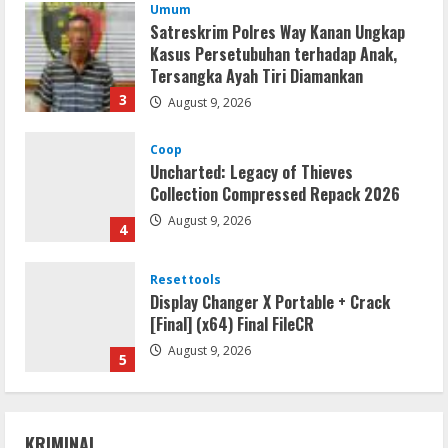
Umum
Satreskrim Polres Way Kanan Ungkap
Kasus Persetubuhan terhadap Anak,
Tersangka Ayah Tiri Diamankan
3
August 9, 2026
Coop
Uncharted: Legacy of Thieves
Collection Compressed Repack 2026
August 9, 2026
4
Resettools
Display Changer X Portable + Crack
[Final] (x64) Final FileCR
August 9, 2026
5
Coop
The Sinking City 2 Cracked Update
KRIMINAL
Repack Updated Desktop Version