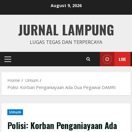
Skip
August 9, 2026
to
content
JURNAL LAMPUNG
LUGAS TEGAS DAN TERPERCAYA
LIVE
Primary
Menu
Home
Umum
Polisi: Korban Penganiayaan Ada Dua Pegawai DAMRI
Umum
Polisi: Korban Penganiayaan Ada