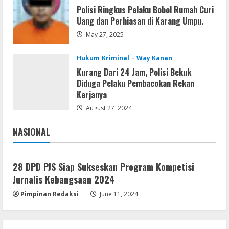
Polisi Ringkus Pelaku Bobol Rumah Curi
Resettools
Uang dan Perhiasan di Karang Umpu.
Display Changer X Portable + Crack
May 27, 2025
[Final] (x64) Final FileCR
August 9, 2026
5
Hukum Kriminal
Way Kanan
Kurang Dari 24 Jam, Polisi Bekuk
Diduga Pelaku Pembacokan Rekan
Kerjanya
August 27, 2024
NASIONAL
Jakarta
Nasional
28 DPD PJS Siap Sukseskan Program Kompetisi
Jurnalis Kebangsaan 2024
Pimpinan Redaksi
June 11, 2024