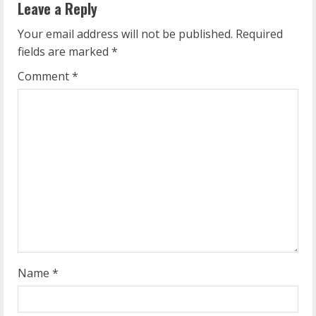
Leave a Reply
u
Your email address will not be published.
Required
e
fields are marked
*
R
Comment
*
e
a
d
i
n
g
Name
*