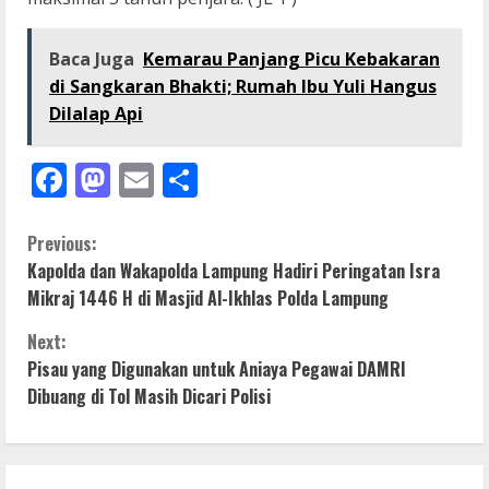
Baca Juga
Kemarau Panjang Picu Kebakaran
di Sangkaran Bhakti; Rumah Ibu Yuli Hangus
Dilalap Api
Facebook
Mastodon
Email
Share
C
Previous:
Kapolda dan Wakapolda Lampung Hadiri Peringatan Isra
o
Mikraj 1446 H di Masjid Al-Ikhlas Polda Lampung
n
Next:
Pisau yang Digunakan untuk Aniaya Pegawai DAMRI
t
Dibuang di Tol Masih Dicari Polisi
i
n