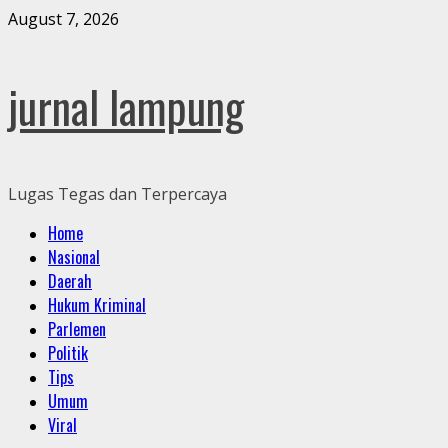
Skip
August 7, 2026
to
content
jurnal lampung
Lugas Tegas dan Terpercaya
Primary
Home
Menu
Nasional
Daerah
Hukum Kriminal
Parlemen
Politik
Tips
Umum
Viral