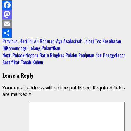
Facebook
Mastodon
Email
Continue
Previous:
Hari Ini Ali Rahman-Ayu Asalasiyah Jalani Tes Kesehatan
Share
DiKemendagri Jelang Pelantikan
Reading
Next:
Polsek Negara Batin Ringkus Pelaku Penipuan dan Penggelapan
Sertifikat Tanah Kebun
Leave a Reply
Your email address will not be published.
Required fields
are marked
*