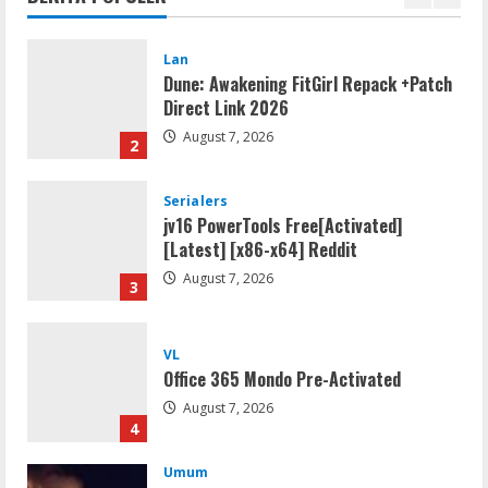
1
Lan
Dune: Awakening FitGirl Repack +Patch
Direct Link 2026
August 7, 2026
2
Serialers
jv16 PowerTools Free[Activated]
[Latest] [x86-x64] Reddit
August 7, 2026
3
VL
Office 365 Mondo Pre-Activated
August 7, 2026
4
Umum