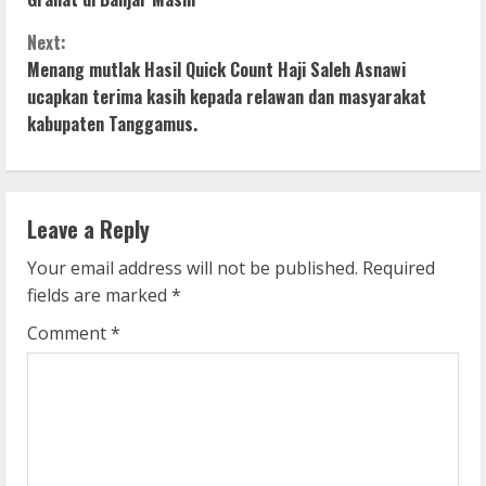
n
Next:
Menang mutlak Hasil Quick Count Haji Saleh Asnawi
t
ucapkan terima kasih kepada relawan dan masyarakat
i
kabupaten Tanggamus.
n
u
Leave a Reply
e
Your email address will not be published.
Required
fields are marked
*
R
Comment
*
e
a
d