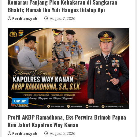
Kemarau Panjang Picu Kebakaran di Sangkaran
Bhakti; Rumah Ibu Yuli Hangus Dilalap Api
Ferdi ansyah
August 7, 2026
Lan
Dune: Awakening FitGirl Repack +Patch
Umum
Direct Link 2026
August 7, 2026
2
Profil AKBP Ramadhona, Eks Perwira Brimob Papua
Kini Jabat Kapolres Way Kanan
Serialers
Ferdi ansyah
August 5, 2026