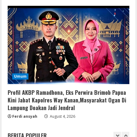
jv16 PowerTools Free[Activated]
[Latest] [x86-x64] Reddit
August 7, 2026
3
VL
Office 365 Mondo Pre-Activated
August 7, 2026
4
Umum
Umum
Kemarau Panjang Picu Kebakaran di
Sangkaran Bhakti; Rumah Ibu Yuli
Hangus Dilalap Api
Profil AKBP Ramadhona, Eks Perwira Brimob Papua
5
Kini Jabat Kapolres Way Kanan,Masyarakat Ogan Di
August 7, 2026
Lampung Doakan Jadi Jendral
Ferdi ansyah
August 4, 2026
Remux
August 7, 2026
BERITA POPULER