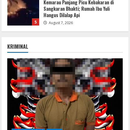
Kemarau Panjang Picu Kebakaran di
Sangkaran Bhakti; Rumah Ibu Yuli
Hangus Dilalap Api
5
August 7, 2026
Remux
KRIMINAL
August 7, 2026
1
Lan
Dune: Awakening FitGirl Repack +Patch
Direct Link 2026
August 7, 2026
2
Serialers
jv16 PowerTools Free[Activated]
[Latest] [x86-x64] Reddit