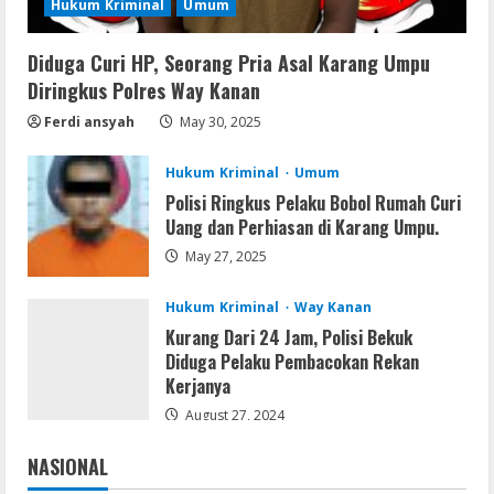
Hukum Kriminal
Umum
August 7, 2026
3
Diduga Curi HP, Seorang Pria Asal Karang Umpu
Diringkus Polres Way Kanan
VL
Office 365 Mondo Pre-Activated
Ferdi ansyah
May 30, 2025
August 7, 2026
4
Hukum Kriminal
Umum
Polisi Ringkus Pelaku Bobol Rumah Curi
Umum
Uang dan Perhiasan di Karang Umpu.
Kemarau Panjang Picu Kebakaran di
Sangkaran Bhakti; Rumah Ibu Yuli
May 27, 2025
Hangus Dilalap Api
5
Hukum Kriminal
Way Kanan
August 7, 2026
Kurang Dari 24 Jam, Polisi Bekuk
Diduga Pelaku Pembacokan Rekan
Kerjanya
August 27, 2024
NASIONAL
Jakarta
Nasional