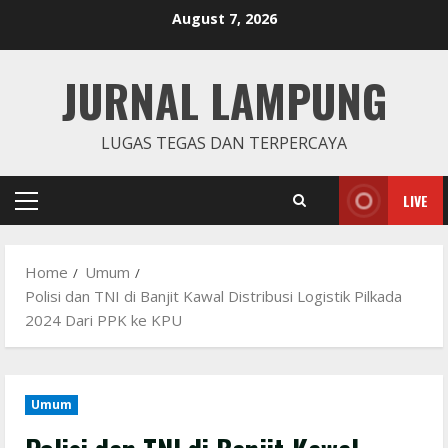
Skip
August 7, 2026
to
content
JURNAL LAMPUNG
LUGAS TEGAS DAN TERPERCAYA
LIVE
Primary
Menu
Home
Umum
Polisi dan TNI di Banjit Kawal Distribusi Logistik Pilkada
2024 Dari PPK ke KPU
Umum