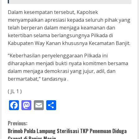
Dalam kesempatan tersebut, Kapolsek
menyampaikan apresiasi kepada seluruh pihak yang
telah berperan dalam menjaga keamanan dan
ketertiban selama berlangsungnya Pilkada di
Kabupaten Way Kanan khususnya Kecamatan Banjit.
“Keberhasilan penyelenggaraan Pilkada ini
diharapkan menjadi bukti nyata komitmen bersama
dalam menjaga demokrasi yang jujur, adil, dan
bermartabat,” tandasnya .
( JL 1 )
Facebook
Mastodon
Email
Share
C
Previous:
Brimob Polda Lampung Sterilisasi TKP Penemuan Diduga
o
Granat di Banjar Masin