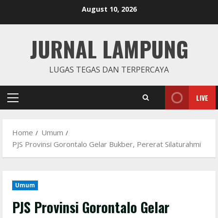
Skip
August 10, 2026
to
content
JURNAL LAMPUNG
LUGAS TEGAS DAN TERPERCAYA
LIVE
Primary
Menu
Home
Umum
PJS Provinsi Gorontalo Gelar Bukber, Pererat Silaturahmi
Umum
PJS Provinsi Gorontalo Gelar