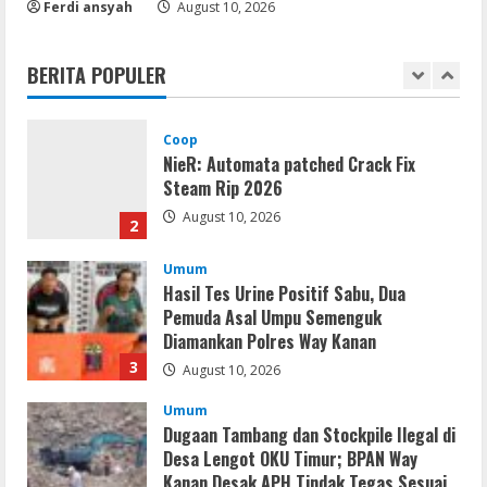
Ferdi ansyah
Gagalkan Peredaran Sabu di Umpu
August 10, 2026
Semenguk, Satresnarkoba Polres Way
Kanan Amankan Terduga Pengedar
BERITA POPULER
1
August 10, 2026
Coop
NieR: Automata patched Crack Fix
Steam Rip 2026
August 10, 2026
2
Umum
Hasil Tes Urine Positif Sabu, Dua
Pemuda Asal Umpu Semenguk
Diamankan Polres Way Kanan
3
August 10, 2026
Umum
Dugaan Tambang dan Stockpile Ilegal di
Desa Lengot OKU Timur; BPAN Way
Kanan Desak APH Tindak Tegas Sesuai