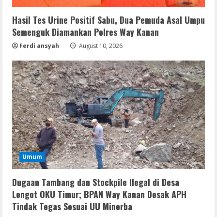
2
Hasil Tes Urine Positif Sabu, Dua Pemuda Asal Umpu
Umum
Semenguk Diamankan Polres Way Kanan
Hasil Tes Urine Positif Sabu, Dua
Pemuda Asal Umpu Semenguk
Ferdi ansyah
August 10, 2026
Diamankan Polres Way Kanan
3
August 10, 2026
Umum
Dugaan Tambang dan Stockpile Ilegal di
Desa Lengot OKU Timur; BPAN Way
Kanan Desak APH Tindak Tegas Sesuai
UU Minerba
4
August 10, 2026
Resettools
Umum
CuteFTP Professional Free[Activated]
Universal (x86x64)
Dugaan Tambang dan Stockpile Ilegal di Desa
August 10, 2026
5
Lengot OKU Timur; BPAN Way Kanan Desak APH
Tindak Tegas Sesuai UU Minerba
Umum