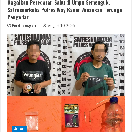
Gagalkan Peredaran Sabu di Umpu Semenguk,
Satresnarkoba Polres Way Kanan Amankan Terduga
Pengedar
Ferdi ansyah
August 10, 2026
Coop
NieR: Automata patched Crack Fix
Steam Rip 2026
Umum
August 10, 2026