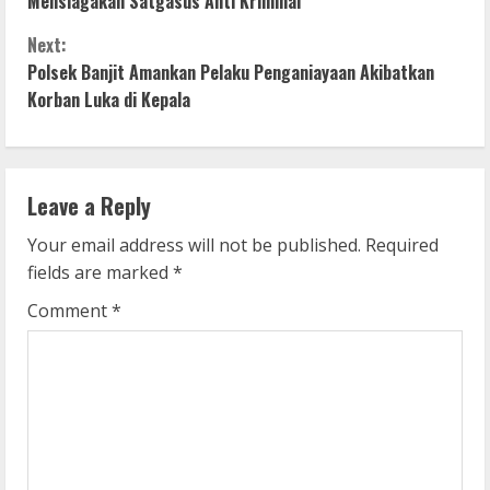
o
Mensiagakan Satgasus Anti Kriminal
n
Next:
Polsek Banjit Amankan Pelaku Penganiayaan Akibatkan
t
Korban Luka di Kepala
i
n
Leave a Reply
u
Your email address will not be published.
Required
e
fields are marked
*
R
Comment
*
e
a
d