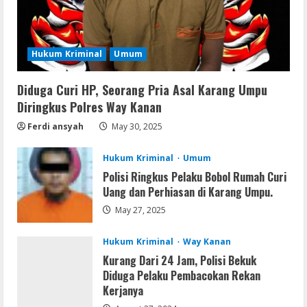
Umum
Hasil Tes Urine Positif Sabu, Dua
Pemuda Asal Umpu Semenguk
Diamankan Polres Way Kanan
Hukum Kriminal
Umum
3
August 10, 2026
Diduga Curi HP, Seorang Pria Asal Karang Umpu
Umum
Dugaan Tambang dan Stockpile Ilegal di
Diringkus Polres Way Kanan
Desa Lengot OKU Timur; BPAN Way
Ferdi ansyah
May 30, 2025
Kanan Desak APH Tindak Tegas Sesuai
UU Minerba
4
Hukum Kriminal
Umum
August 10, 2026
Polisi Ringkus Pelaku Bobol Rumah Curi
Resettools
Uang dan Perhiasan di Karang Umpu.
CuteFTP Professional Free[Activated]
May 27, 2025
Universal (x86x64)
August 10, 2026
5
Hukum Kriminal
Way Kanan
Kurang Dari 24 Jam, Polisi Bekuk
Diduga Pelaku Pembacokan Rekan
Kerjanya