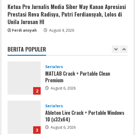
Kanan
Ketua Pro Jurnalis Media Siber Way Kanan Apresiasi
5
Prestasi Reva Radisya, Putri Ferdiansyah, Lolos di
August 5, 2026
Unila Jurusan HI
Serialers
Ferdi ansyah
August 4, 2026
VMware Workstation Portable +
Activator Final
BERITA POPULER
August 6, 2026
1
Serialers
MATLAB Crack + Portable Clean
Premium
August 6, 2026
2
Serialers
Ableton Live Crack + Portable Windows
10 (x32x64)
August 6, 2026
3