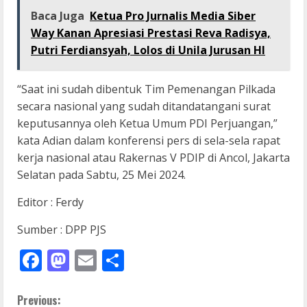
Baca Juga
Ketua Pro Jurnalis Media Siber
Way Kanan Apresiasi Prestasi Reva Radisya,
Putri Ferdiansyah, Lolos di Unila Jurusan HI
“Saat ini sudah dibentuk Tim Pemenangan Pilkada
secara nasional yang sudah ditandatangani surat
keputusannya oleh Ketua Umum PDI Perjuangan,”
kata Adian dalam konferensi pers di sela-sela rapat
kerja nasional atau Rakernas V PDIP di Ancol, Jakarta
Selatan pada Sabtu, 25 Mei 2024.
Editor : Ferdy
Sumber : DPP PJS
Facebook
Mastodon
Email
Share
C
Previous: