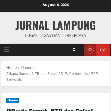
Skip
August 6, 2026
to
content
JURNAL LAMPUNG
LUGAS TEGAS DAN TERPERCAYA
LIVE
Primary
Menu
Home
Umum
Pilkada Sumut, NTB dan Sulsel PDIP, Perindo dan PPP
Berkoalisi
Umum