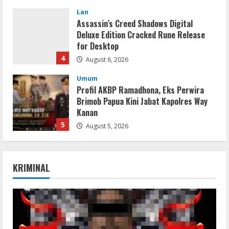
Lan
Assassin’s Creed Shadows Digital
Deluxe Edition Cracked Rune Release
for Desktop
4
August 6, 2026
Umum
Profil AKBP Ramadhona, Eks Perwira
Brimob Papua Kini Jabat Kapolres Way
Kanan
5
August 5, 2026
Serialers
VMware Workstation Portable +
KRIMINAL
Activator Final
August 6, 2026
1
Serialers
MATLAB Crack + Portable Clean