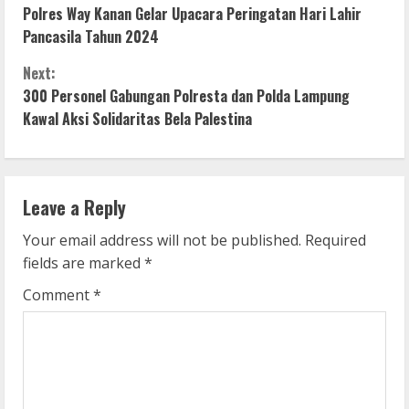
Polres Way Kanan Gelar Upacara Peringatan Hari Lahir
o
Pancasila Tahun 2024
n
Next:
300 Personel Gabungan Polresta dan Polda Lampung
t
Kawal Aksi Solidaritas Bela Palestina
i
n
Leave a Reply
u
Your email address will not be published.
Required
e
fields are marked
*
R
Comment
*
e
a