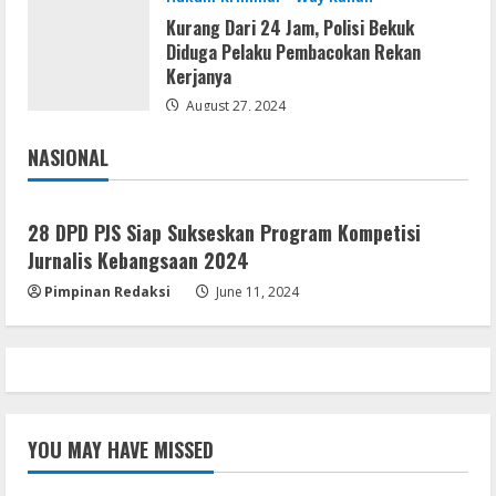
August 5, 2026
Kurang Dari 24 Jam, Polisi Bekuk
Diduga Pelaku Pembacokan Rekan
Kerjanya
August 27, 2024
NASIONAL
Jakarta
Nasional
28 DPD PJS Siap Sukseskan Program Kompetisi
Jurnalis Kebangsaan 2024
Pimpinan Redaksi
June 11, 2024
YOU MAY HAVE MISSED