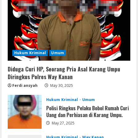
Premium
August 6, 2026
2
Serialers
Ableton Live Crack + Portable Windows
10 (x32x64)
Hukum Kriminal
Umum
August 6, 2026
3
Diduga Curi HP, Seorang Pria Asal Karang Umpu
Lan
Assassin’s Creed Shadows Digital
Diringkus Polres Way Kanan
Deluxe Edition Cracked Rune Release
Ferdi ansyah
May 30, 2025
for Desktop
4
August 6, 2026
Hukum Kriminal
Umum
Polisi Ringkus Pelaku Bobol Rumah Curi
Umum
Uang dan Perhiasan di Karang Umpu.
Profil AKBP Ramadhona, Eks Perwira
Brimob Papua Kini Jabat Kapolres Way
May 27, 2025
Kanan
5
Hukum Kriminal
Way Kanan