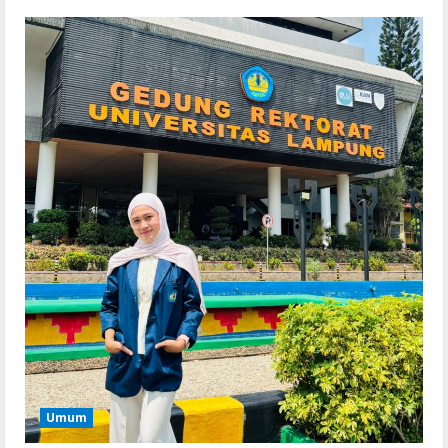
Serialers
MATLAB Crack + Portable Clean
Premium
August 6, 2026
2
Serialers
Ableton Live Crack + Portable Windows
10 (x32x64)
August 6, 2026
3
Lan
Assassin’s Creed Shadows Digital
Deluxe Edition Cracked Rune Release
for Desktop
4
August 6, 2026
Umum
Umum
Profil AKBP Ramadhona, Eks Perwira
Brimob Papua Kini Jabat Kapolres Way