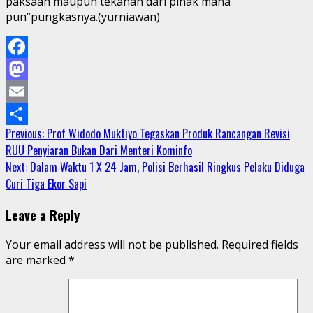
paksaan maupun tekanan dari pihak mana
pun”pungkasnya.(yurniawan)
Facebook
Mastodon
Email
Continue
Previous:
Prof Widodo Muktiyo Tegaskan Produk Rancangan Revisi
Share
RUU Penyiaran Bukan Dari Menteri Kominfo
Reading
Next:
Dalam Waktu 1 X 24 Jam, Polisi Berhasil Ringkus Pelaku Diduga
Curi Tiga Ekor Sapi
Leave a Reply
Your email address will not be published.
Required fields
are marked
*