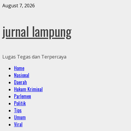
Skip
August 7, 2026
to
content
jurnal lampung
Lugas Tegas dan Terpercaya
Primary
Home
Menu
Nasional
Daerah
Hukum Kriminal
Parlemen
Politik
Tips
Umum
Viral