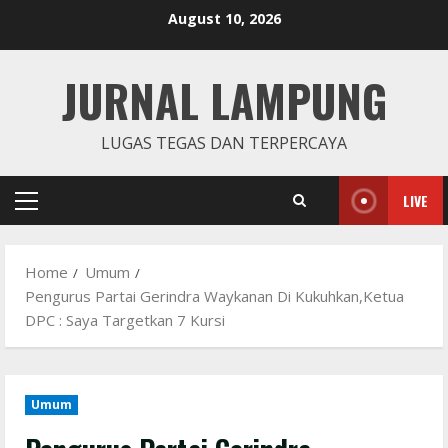
Skip
August 10, 2026
to
content
JURNAL LAMPUNG
LUGAS TEGAS DAN TERPERCAYA
LIVE
Primary
Menu
Home
Umum
Pengurus Partai Gerindra Waykanan Di Kukuhkan,Ketua
DPC : Saya Targetkan 7 Kursi
Umum