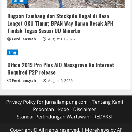
Umum
Dugaan Tambang dan Stockpile Ilegal di Desa
Lengot OKU Timur; BPAN Way Kanan Desak APH
Tindak Tegas Sesuai UU Minerba
Ferdi ansyah
August 10, 2026
Img
Office 2019 Pro Plus AIO Massgrave No Internet
Required P2P release
Ferdi ansyah
August 9, 2026
Privacy Policy for jurnallampung.com
Tentang Kami
Pedoman
kode
Disclaimer
Standar Perlindungan Wartawan
REDAKSI
Copyright © All rights reserved.
|
MoreNews
by AF