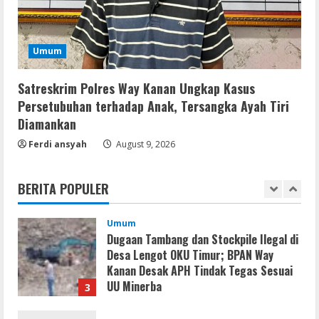
August 9, 2026
5
Resettools
Umum
MyLanViewer Crack + Portable All
Versions (x86-x64) [Final] 2026
Satreskrim Polres Way Kanan Ungkap Kasus
August 10, 2026
1
Persetubuhan terhadap Anak, Tersangka Ayah Tiri
Diamankan
Umum
Ferdi ansyah
Hasil Tes Urine Positif Sabu, Dua
August 9, 2026
Pemuda Asal Umpu Semenguk
Diamankan Polres Way Kanan
BERITA POPULER
2
August 10, 2026
Umum
Dugaan Tambang dan Stockpile Ilegal di
Desa Lengot OKU Timur; BPAN Way
Kanan Desak APH Tindak Tegas Sesuai
UU Minerba
3
August 10, 2026