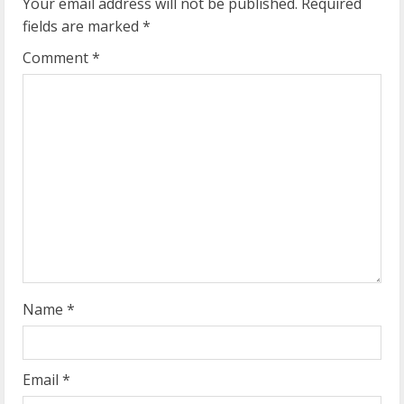
u
Your email address will not be published.
Required
fields are marked
*
e
Comment
*
R
e
a
d
i
n
g
Name
*
Email
*