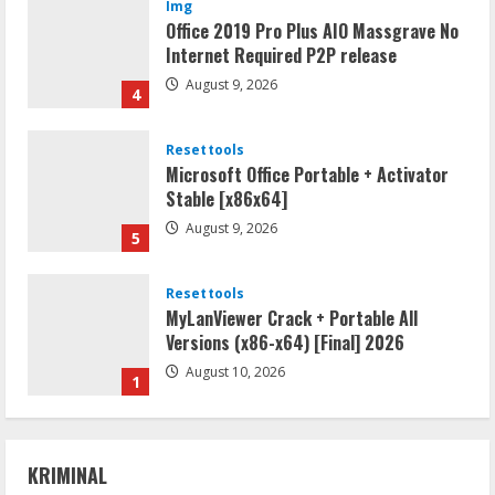
Img
Office 2019 Pro Plus AIO Massgrave No
Internet Required P2P release
August 9, 2026
4
Resettools
Microsoft Office Portable + Activator
Stable [x86x64]
August 9, 2026
5
Resettools
MyLanViewer Crack + Portable All
Versions (x86-x64) [Final] 2026
August 10, 2026
1
Umum
Hasil Tes Urine Positif Sabu, Dua
KRIMINAL
Pemuda Asal Umpu Semenguk