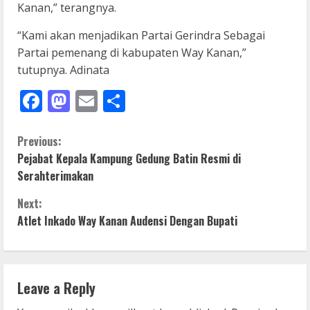
Kanan,” terangnya.
“Kami akan menjadikan Partai Gerindra Sebagai
Partai pemenang di kabupaten Way Kanan,”
tutupnya. Adinata
Facebook
Mastodon
Email
Share
C
Previous:
Pejabat Kepala Kampung Gedung Batin Resmi di
o
Serahterimakan
n
Next:
Atlet Inkado Way Kanan Audensi Dengan Bupati
t
i
n
Leave a Reply