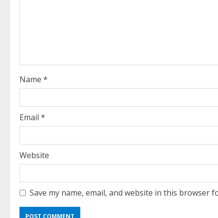
R
e
a
d
i
Name
*
n
g
Email
*
Website
Save my name, email, and website in this browser f