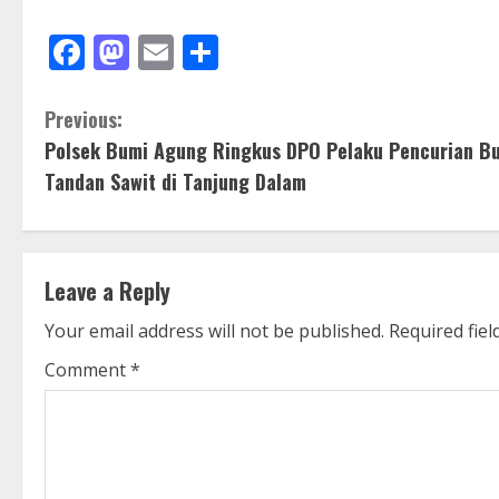
Facebook
Mastodon
Email
Share
C
Previous:
Polsek Bumi Agung Ringkus DPO Pelaku Pencurian B
o
Tandan Sawit di Tanjung Dalam
n
t
Leave a Reply
i
Your email address will not be published.
Required fie
n
Comment
*
u
e