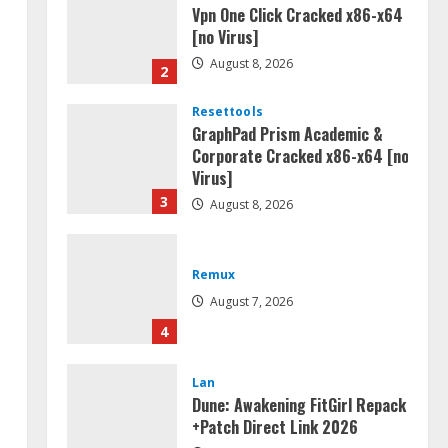
Vpn One Click Cracked x86-x64
[no Virus]
August 8, 2026
2
Resettools
GraphPad Prism Academic &
Corporate Cracked x86-x64 [no
Virus]
3
August 8, 2026
Remux
August 7, 2026
4
Lan
Dune: Awakening FitGirl Repack
+Patch Direct Link 2026