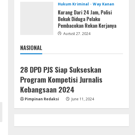
Hukum Kriminal
Way Kanan
Remux
Kurang Dari 24 Jam, Polisi
August 7, 2026
Bekuk Diduga Pelaku
Pembacokan Rekan Kerjanya
4
August 27, 2024
Lan
NASIONAL
Dune: Awakening FitGirl Repack
Jakarta
Nasional
+Patch Direct Link 2026
August 7, 2026
5
28 DPD PJS Siap Sukseskan
Program Kompetisi Jurnalis
Kebangsaan 2024
Pimpinan Redaksi
June 11, 2024