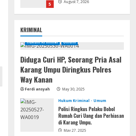
August 7, 2026
5
Movies
Vertex Force 2026 BRRip UHD
KRIMINAL
DDP5.1 𝐘𝐢𝐟𝐲 𝐌𝐨𝐯𝐢𝐞𝐬 Magnet
August 8, 2026
Hukum Kriminal
Umum
1
Diduga Curi HP, Seorang Pria Asal
Resettools
Vpn One Click Cracked x86-x64
Karang Umpu Diringkus Polres
[no Virus]
Way Kanan
August 8, 2026
2
Ferdi ansyah
May 30, 2025
Resettools
Hukum Kriminal
Umum
GraphPad Prism Academic &
Corporate Cracked x86-x64 [no
Polisi Ringkus Pelaku Bobol
Virus]
Rumah Curi Uang dan Perhiasan
di Karang Umpu.
3
August 8, 2026
May 27, 2025