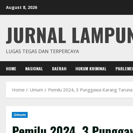
Skip
August 8, 2026
to
content
JURNAL LAMPU
LUGAS TEGAS DAN TERPERCAYA
HOME
NASIONAL
DAERAH
HUKUM KRIMINAL
PARLEME
Home
Umum
Pemilu 2024, 3 Punggawa Karang Taruna
Umum
Pemilu 2024, 3 Pungga