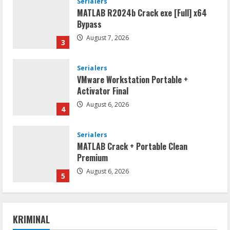
Serialers
MATLAB R2024b Crack exe [Full] x64
Bypass
August 7, 2026
3
Serialers
VMware Workstation Portable +
Activator Final
August 6, 2026
4
Serialers
MATLAB Crack + Portable Clean
Premium
August 6, 2026
5
Serialers
FL Studio Portable + License Key
KRIMINAL
[Patch] (x86x64) Stable Unlimited