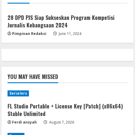
Jakarta
Nasional
Serialers
MATLAB Crack + Portable Clean
28 DPD PJS Siap Sukseskan Program Kompetisi
Premium
Jurnalis Kebangsaan 2024
August 6, 2026
5
Pimpinan Redaksi
June 11, 2024
YOU MAY HAVE MISSED
Serialers
FL Studio Portable + License Key [Patch] (x86x64)
Stable Unlimited
Ferdi ansyah
August 7, 2026