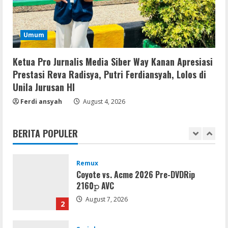
August 6, 2026
4
Serialers
Umum
MATLAB Crack + Portable Clean
Premium
Ketua Pro Jurnalis Media Siber Way Kanan Apresiasi
August 6, 2026
5
Prestasi Reva Radisya, Putri Ferdiansyah, Lolos di
Unila Jurusan HI
Serialers
Ferdi ansyah
August 4, 2026
FL Studio Portable + License Key
[Patch] (x86x64) Stable Unlimited
BERITA POPULER
August 7, 2026
1
Remux
Coyote vs. Acme 2026 Pre-DVDRip
2160𝚙 AVC
August 7, 2026
2