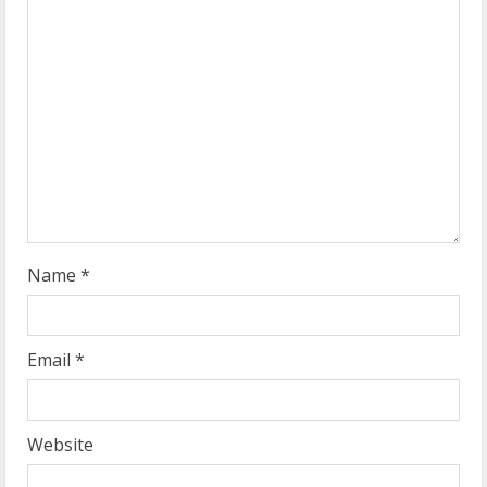
e
a
d
i
n
g
Name
*
Email
*
Website