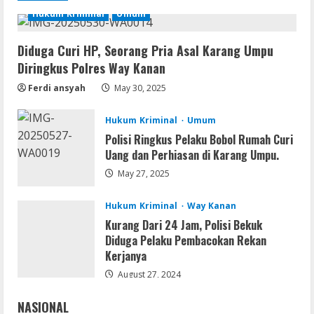
August 7, 2026
Hukum Kriminal
Umum
1
Diduga Curi HP, Seorang Pria Asal Karang Umpu
Remux
Diringkus Polres Way Kanan
Coyote vs. Acme 2026 Pre-DVDRip
2160𝚙 AVC
Ferdi ansyah
May 30, 2025
August 7, 2026
2
Hukum Kriminal
Umum
Polisi Ringkus Pelaku Bobol Rumah Curi
Serialers
Uang dan Perhiasan di Karang Umpu.
MATLAB R2024b Crack exe [Full] x64
Bypass
May 27, 2025
August 7, 2026
3
Hukum Kriminal
Way Kanan
Kurang Dari 24 Jam, Polisi Bekuk
Serialers
Diduga Pelaku Pembacokan Rekan
VMware Workstation Portable +
Kerjanya
Activator Final
August 27, 2024
August 6, 2026
4
NASIONAL