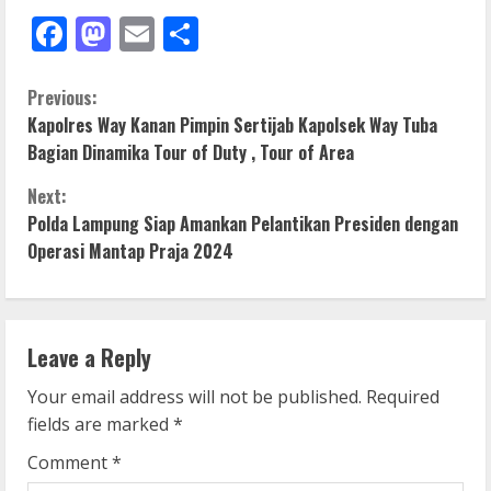
Facebook
Mastodon
Email
Share
C
Previous:
Kapolres Way Kanan Pimpin Sertijab Kapolsek Way Tuba
o
Bagian Dinamika Tour of Duty , Tour of Area
n
Next:
Polda Lampung Siap Amankan Pelantikan Presiden dengan
t
Operasi Mantap Praja 2024
i
n
Leave a Reply
u
Your email address will not be published.
Required
e
fields are marked
*
R
Comment
*