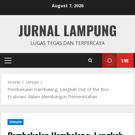
Skip
August 7, 2026
to
content
JURNAL LAMPUNG
LUGAS TEGAS DAN TERPERCAYA
LIVE
Primary
Menu
Home
Umum
Pembekalan Hambalang, Langkah Out of the Box
Prabowo dalam Membangun Pemerintahan
Umum