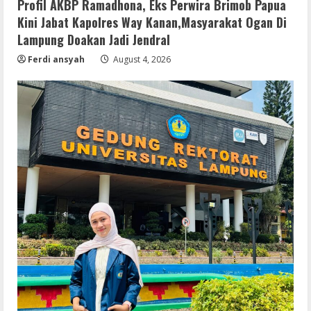
Profil AKBP Ramadhona, Eks Perwira Brimob Papua
Kini Jabat Kapolres Way Kanan,Masyarakat Ogan Di
Lampung Doakan Jadi Jendral
Ferdi ansyah
August 4, 2026
Remux
Coyote vs. Acme 2026 Pre-DVDRip
2160𝚙 AVC
August 7, 2026
2
Serialers
MATLAB R2024b Crack exe [Full] x64
Bypass
August 7, 2026
3
Serialers
VMware Workstation Portable +
Activator Final