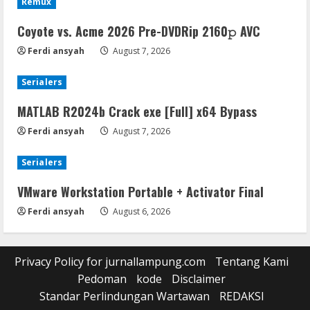
Remux
Coyote vs. Acme 2026 Pre-DVDRip 2160𝚙 AVC
Ferdi ansyah
August 7, 2026
Serialers
MATLAB R2024b Crack exe [Full] x64 Bypass
Ferdi ansyah
August 7, 2026
Serialers
VMware Workstation Portable + Activator Final
Ferdi ansyah
August 6, 2026
Privacy Policy for jurnallampung.com
Tentang Kami
Pedoman
kode
Disclaimer
Standar Perlindungan Wartawan
REDAKSI