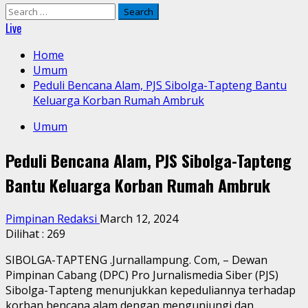
Search
for:
Live
Home
Umum
Peduli Bencana Alam, PJS Sibolga-Tapteng Bantu
Keluarga Korban Rumah Ambruk
Umum
Peduli Bencana Alam, PJS Sibolga-Tapteng
Bantu Keluarga Korban Rumah Ambruk
Pimpinan Redaksi
March 12, 2024
Dilihat :
269
SIBOLGA-TAPTENG .Jurnallampung. Com, – Dewan
Pimpinan Cabang (DPC) Pro Jurnalismedia Siber (PJS)
Sibolga-Tapteng menunjukkan kepeduliannya terhadap
korban bencana alam dengan mengunjungi dan