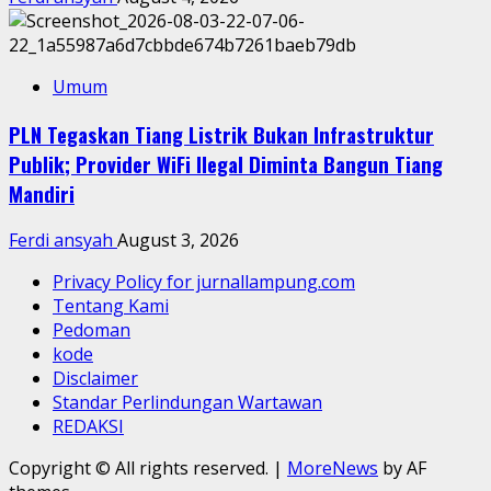
Umum
PLN Tegaskan Tiang Listrik Bukan Infrastruktur
Publik; Provider WiFi Ilegal Diminta Bangun Tiang
Mandiri
Ferdi ansyah
August 3, 2026
Privacy Policy for jurnallampung.com
Tentang Kami
Pedoman
kode
Disclaimer
Standar Perlindungan Wartawan
REDAKSI
Copyright © All rights reserved.
|
MoreNews
by AF