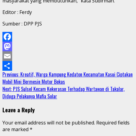
masyarakat yang membutuhkan,” kata Sudirman.
Editor : Ferdy
Sumber : DPP PJS
Facebook
Mastodon
Email
Continue
Previous:
Kreatif, Warga Kampung Kedaton Kecamatan Kasui Ciptakan
Share
Mobil Mini Bermesin Motor Bekas
Reading
Next:
PJS Sulsel Kecam Kekerasan Terhadap Wartawan di Takalar,
Diduga Pelakunya Mafia Solar
Leave a Reply
Your email address will not be published.
Required fields
are marked
*