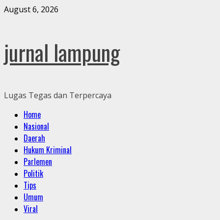
Skip
August 6, 2026
to
content
jurnal lampung
Lugas Tegas dan Terpercaya
Primary
Home
Menu
Nasional
Daerah
Hukum Kriminal
Parlemen
Politik
Tips
Umum
Viral