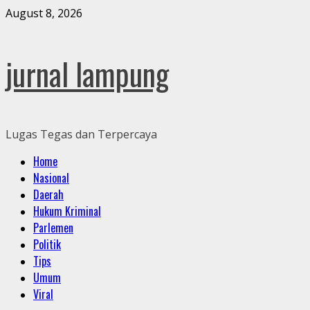
Skip
August 8, 2026
to
content
jurnal lampung
Lugas Tegas dan Terpercaya
Primary
Home
Menu
Nasional
Daerah
Hukum Kriminal
Parlemen
Politik
Tips
Umum
Viral