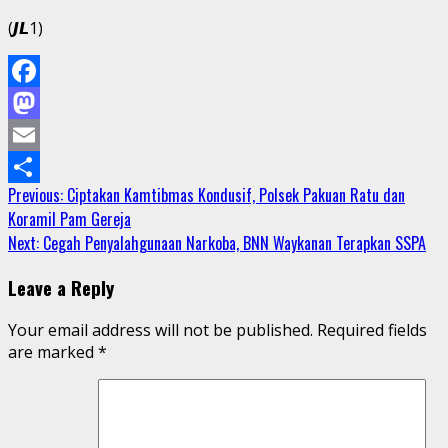
(𝙅𝙇1)
Facebook
Mastodon
Email
Continue
Previous:
Ciptakan Kamtibmas Kondusif, Polsek Pakuan Ratu dan
Share
Koramil Pam Gereja
Reading
Next:
Cegah Penyalahgunaan Narkoba, BNN Waykanan Terapkan SSPA
Leave a Reply
Your email address will not be published.
Required fields
are marked
*