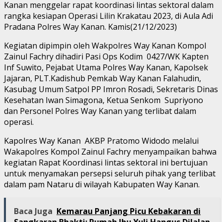
Kanan menggelar rapat koordinasi lintas sektoral dalam
rangka kesiapan Operasi Lilin Krakatau 2023, di Aula Adi
Pradana Polres Way Kanan. Kamis(21/12/2023)
Kegiatan dipimpin oleh Wakpolres Way Kanan Kompol
Zainul Fachry dihadiri Pasi Ops Kodim 0427/WK Kapten
Inf Suwito, Pejabat Utama Polres Way Kanan, Kapolsek
Jajaran, PLT.Kadishub Pemkab Way Kanan Falahudin,
Kasubag Umum Satpol PP Imron Rosadi, Sekretaris Dinas
Kesehatan Iwan Simagona, Ketua Senkom Supriyono
dan Personel Polres Way Kanan yang terlibat dalam
operasi.
Kapolres Way Kanan AKBP Pratomo Widodo melalui
Wakapolres Kompol Zainul Fachry menyampaikan bahwa
kegiatan Rapat Koordinasi lintas sektoral ini bertujuan
untuk menyamakan persepsi seluruh pihak yang terlibat
dalam pam Nataru di wilayah Kabupaten Way Kanan.
Baca Juga
Kemarau Panjang Picu Kebakaran di
Sangkaran Bhakti; Rumah Ibu Yuli Hangus Dilalap