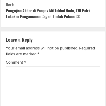
n
Next:
Pengajian Akbar di Ponpes Miftakhul Huda, TNI Polri
t
Lakukan Pengamanan Cegah Tindak Pidana C3
i
n
Leave a Reply
u
Your email address will not be published.
Required
e
fields are marked
*
R
Comment
*
e
a
d
i