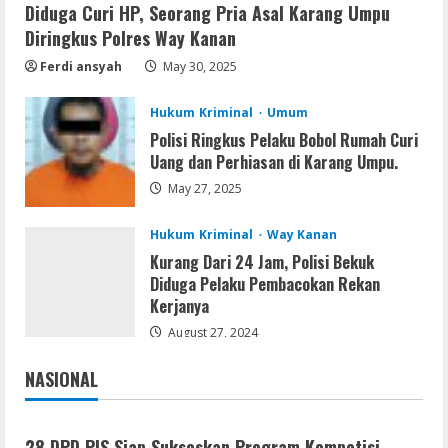
Diduga Curi HP, Seorang Pria Asal Karang Umpu
Serialers
Diringkus Polres Way Kanan
Adobe Acrobat Pro 2021 Portable only
[100% Worked] [Windows] 2025
Ferdi ansyah
May 30, 2025
August 7, 2026
5
Hukum Kriminal
Umum
Polisi Ringkus Pelaku Bobol Rumah Curi
Uang dan Perhiasan di Karang Umpu.
May 27, 2025
Hukum Kriminal
Way Kanan
Kurang Dari 24 Jam, Polisi Bekuk
Diduga Pelaku Pembacokan Rekan
Kerjanya
August 27, 2024
NASIONAL
Jakarta
Nasional
28 DPD PJS Siap Sukseskan Program Kompetisi