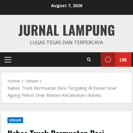
Skip
August 7, 2026
to
content
JURNAL LAMPUNG
LUGAS TEGAS DAN TERPERCAYA
LIVE
Primary
Menu
Home
Umum
Nahas Truck Bermuatan Besi Terguling di Dusun Sinar
Agung Pekon Sinar Banten Kecamatan Ulubelu
Umum