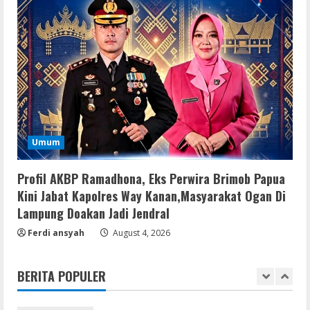
4
August 7, 2026
Serialers
Adobe Acrobat Pro 2021 Portable only
[100% Worked] [Windows] 2025
August 7, 2026
5
Lan
Umum
Dune: Awakening FitGirl Repack +Patch
Direct Link 2026
Profil AKBP Ramadhona, Eks Perwira Brimob Papua
August 7, 2026
1
Kini Jabat Kapolres Way Kanan,Masyarakat Ogan Di
Lampung Doakan Jadi Jendral
Serialers
Ferdi ansyah
August 4, 2026
jv16 PowerTools Free[Activated]
[Latest] [x86-x64] Reddit
BERITA POPULER
August 7, 2026
2