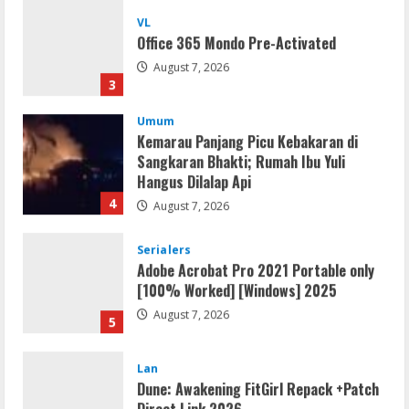
VL
Office 365 Mondo Pre-Activated
August 7, 2026
3
Umum
Kemarau Panjang Picu Kebakaran di
Sangkaran Bhakti; Rumah Ibu Yuli
Hangus Dilalap Api
4
August 7, 2026
Serialers
Adobe Acrobat Pro 2021 Portable only
[100% Worked] [Windows] 2025
August 7, 2026
5
Lan
Dune: Awakening FitGirl Repack +Patch
Direct Link 2026