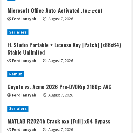
Microsoft Office Auto-Activated .tо𝚛𝚛еnt
Ferdi ansyah
August 7, 2026
Serialers
FL Studio Portable + License Key [Patch] (x86x64)
Stable Unlimited
Ferdi ansyah
August 7, 2026
Remux
Coyote vs. Acme 2026 Pre-DVDRip 2160𝚙 AVC
Ferdi ansyah
August 7, 2026
Serialers
MATLAB R2024b Crack exe [Full] x64 Bypass
Ferdi ansyah
August 7, 2026