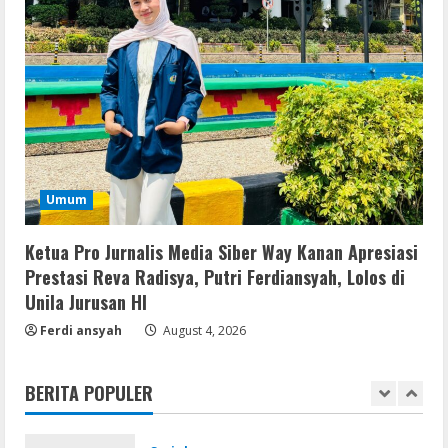
Serialers
MATLAB R2024b Crack exe [Full] x64
Bypass
August 7, 2026
4
Serialers
VMware Workstation Portable +
Umum
Activator Final
Ketua Pro Jurnalis Media Siber Way Kanan Apresiasi
August 6, 2026
5
Prestasi Reva Radisya, Putri Ferdiansyah, Lolos di
Unila Jurusan HI
VL
Microsoft Office Auto-Activated
Ferdi ansyah
August 4, 2026
.tо𝚛𝚛еnt
August 7, 2026
1
BERITA POPULER
Serialers