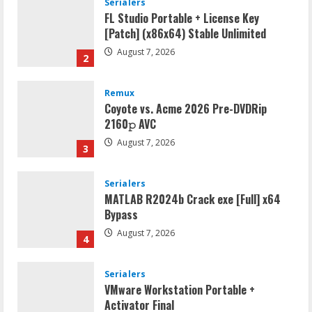
FL Studio Portable + License Key
[Patch] (x86x64) Stable Unlimited
August 7, 2026
2
Remux
Coyote vs. Acme 2026 Pre-DVDRip
2160𝚙 AVC
August 7, 2026
3
Serialers
MATLAB R2024b Crack exe [Full] x64
Bypass
August 7, 2026
4
Serialers
VMware Workstation Portable +
Activator Final