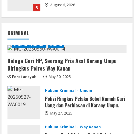
August 6, 2026
5
VL
Microsoft Office Auto-Activated
.tо𝚛𝚛еnt
KRIMINAL
August 7, 2026
1
Hukum Kriminal
Umum
Serialers
Diduga Curi HP, Seorang Pria Asal Karang Umpu
FL Studio Portable + License Key
Diringkus Polres Way Kanan
[Patch] (x86x64) Stable Unlimited
Ferdi ansyah
May 30, 2025
August 7, 2026
2
Hukum Kriminal
Umum
Remux
Polisi Ringkus Pelaku Bobol Rumah Curi
Coyote vs. Acme 2026 Pre-DVDRip
Uang dan Perhiasan di Karang Umpu.
2160𝚙 AVC
May 27, 2025
August 7, 2026
3
Hukum Kriminal
Way Kanan