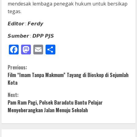
mendesak lembaga penegak hukum untuk bersikap
tegas.
𝙀𝙙𝙞𝙩𝙤𝙧 : 𝙁𝙚𝙧𝙙𝙮
𝙎𝙪𝙢𝙗𝙚𝙧 : 𝘿𝙋𝙋 𝙋𝙅𝙎
Facebook
Mastodon
Email
Share
C
Previous:
Film “Imam Tanpa Makmum” Tayang di Bioskop di Sejumlah
o
Kota
n
Next:
Pam Ram Pagi, Polsek Baradatu Bantu Pelajar
t
Menyeberangkan Jalan Menuju Sekolah
i
n