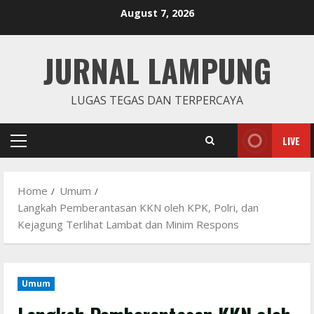
Skip
August 7, 2026
to
content
JURNAL LAMPUNG
LUGAS TEGAS DAN TERPERCAYA
LIVE
Primary
Menu
Home
Umum
Langkah Pemberantasan KKN oleh KPK, Polri, dan
Kejagung Terlihat Lambat dan Minim Respons
Umum