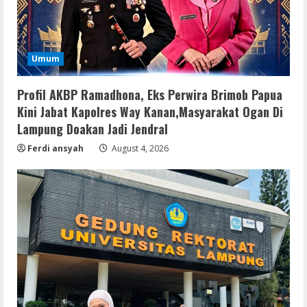
Umum
Profil AKBP Ramadhona, Eks Perwira Brimob Papua
Kini Jabat Kapolres Way Kanan,Masyarakat Ogan Di
Lampung Doakan Jadi Jendral
Ferdi ansyah
August 4, 2026
Serialers
FL Studio Portable + License Key
[Patch] (x86x64) Stable Unlimited
August 7, 2026
2
Remux
Coyote vs. Acme 2026 Pre-DVDRip
2160𝚙 AVC
August 7, 2026
3