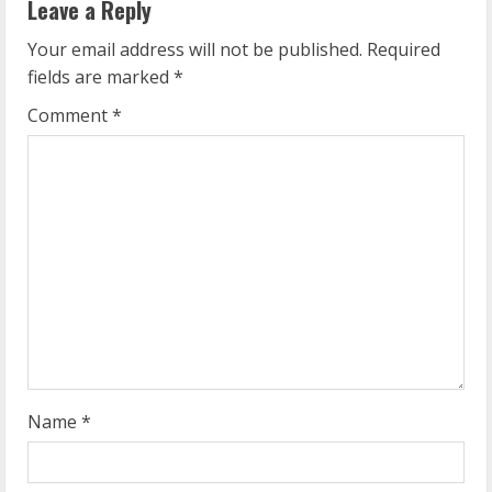
Leave a Reply
u
Your email address will not be published.
Required
e
fields are marked
*
R
Comment
*
e
a
d
i
n
g
Name
*