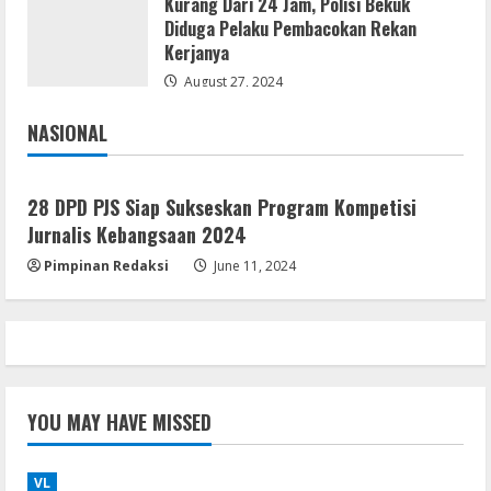
Kurang Dari 24 Jam, Polisi Bekuk
Serialers
Diduga Pelaku Pembacokan Rekan
MATLAB R2024b Crack exe [Full] x64
Kerjanya
Bypass
August 27, 2024
August 7, 2026
4
NASIONAL
Serialers
Jakarta
Nasional
VMware Workstation Portable +
Activator Final
28 DPD PJS Siap Sukseskan Program Kompetisi
August 6, 2026
Jurnalis Kebangsaan 2024
5
Pimpinan Redaksi
June 11, 2024
YOU MAY HAVE MISSED
VL