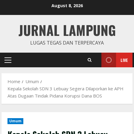
Skip
August 8, 2026
to
content
JURNAL LAMPUNG
LUGAS TEGAS DAN TERPERCAYA
LIVE
Primary
Menu
Home
Umum
Kepala Sekolah SDN 3 Lebuay Segera Dilaporkan ke APH
Atas Dugaan Tindak Pidana Korupsi Dana BOS
Umum