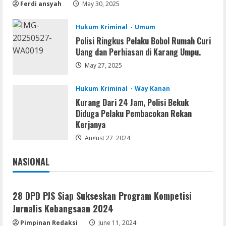
Virus]
Ferdi ansyah
May 30, 2025
August 8, 2026
4
Hukum Kriminal
Umum
Polisi Ringkus Pelaku Bobol Rumah Curi
Resettools
Uang dan Perhiasan di Karang Umpu.
GraphPad Prism Academic & Corporate
May 27, 2025
Cracked x86-x64 [no Virus]
August 8, 2026
5
Hukum Kriminal
Way Kanan
Kurang Dari 24 Jam, Polisi Bekuk
Diduga Pelaku Pembacokan Rekan
Kerjanya
August 27, 2024
NASIONAL
Jakarta
Nasional
28 DPD PJS Siap Sukseskan Program Kompetisi
Jurnalis Kebangsaan 2024
Pimpinan Redaksi
June 11, 2024