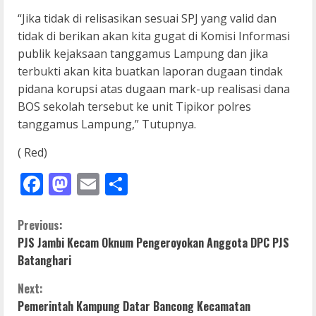
“Jika tidak di relisasikan sesuai SPJ yang valid dan
tidak di berikan akan kita gugat di Komisi Informasi
publik kejaksaan tanggamus Lampung dan jika
terbukti akan kita buatkan laporan dugaan tindak
pidana korupsi atas dugaan mark-up realisasi dana
BOS sekolah tersebut ke unit Tipikor polres
tanggamus Lampung,” Tutupnya.
( Red)
Facebook
Mastodon
Email
Share
C
Previous:
PJS Jambi Kecam Oknum Pengeroyokan Anggota DPC PJS
o
Batanghari
n
Next:
Pemerintah Kampung Datar Bancong Kecamatan