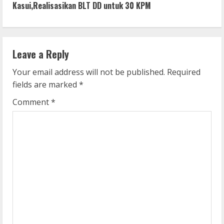
t
Kasui,Realisasikan BLT DD untuk 30 KPM
i
n
Leave a Reply
u
Your email address will not be published.
Required
e
fields are marked
*
R
Comment
*
e
a
d
i
n