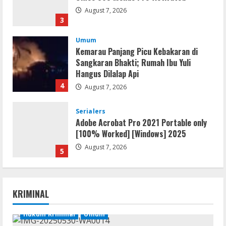
August 7, 2026
3
Umum
Kemarau Panjang Picu Kebakaran di
Sangkaran Bhakti; Rumah Ibu Yuli
Hangus Dilalap Api
4
August 7, 2026
Serialers
Adobe Acrobat Pro 2021 Portable only
[100% Worked] [Windows] 2025
August 7, 2026
5
Lan
Dune: Awakening FitGirl Repack +Patch
KRIMINAL
Direct Link 2026
August 7, 2026
Hukum Kriminal
Umum
1