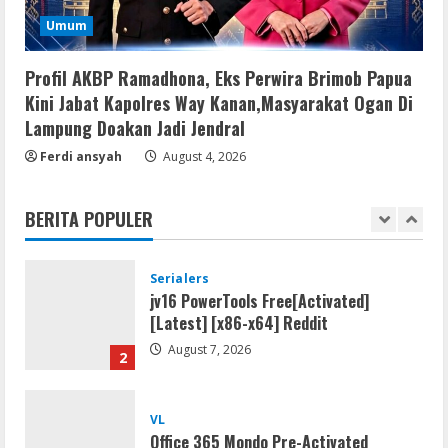
Serialers
Umum
Adobe Acrobat Pro 2021 Portable only
[100% Worked] [Windows] 2025
Profil AKBP Ramadhona, Eks Perwira Brimob Papua
August 7, 2026
5
Kini Jabat Kapolres Way Kanan,Masyarakat Ogan Di
Lampung Doakan Jadi Jendral
Lan
Ferdi ansyah
August 4, 2026
Dune: Awakening FitGirl Repack +Patch
Direct Link 2026
BERITA POPULER
August 7, 2026
1
Serialers
jv16 PowerTools Free[Activated]
[Latest] [x86-x64] Reddit
August 7, 2026
2
VL
Office 365 Mondo Pre-Activated