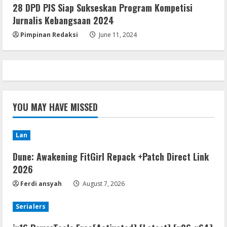
28 DPD PJS Siap Sukseskan Program Kompetisi
[100% Worked] [Windows] 2025
Jurnalis Kebangsaan 2024
August 7, 2026
5
Pimpinan Redaksi
June 11, 2024
YOU MAY HAVE MISSED
Lan
Dune: Awakening FitGirl Repack +Patch Direct Link
2026
Ferdi ansyah
August 7, 2026
Serialers