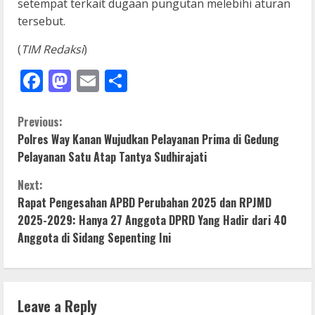
setempat terkait dugaan pungutan melebihi aturan
tersebut.
(
TIM Redaksi
)
Facebook
Mastodon
Email
Share
C
Previous:
Polres Way Kanan Wujudkan Pelayanan Prima di Gedung
o
Pelayanan Satu Atap Tantya Sudhirajati
n
Next:
Rapat Pengesahan APBD Perubahan 2025 dan RPJMD
t
2025-2029: Hanya 27 Anggota DPRD Yang Hadir dari 40
i
Anggota di Sidang Sepenting Ini
n
u
Leave a Reply