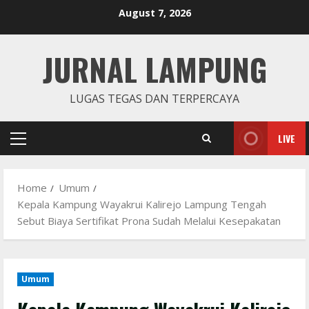
Skip
August 7, 2026
to
content
JURNAL LAMPUNG
LUGAS TEGAS DAN TERPERCAYA
LIVE
Primary
Menu
Home
Umum
Kepala Kampung Wayakrui Kalirejo Lampung Tengah
Sebut Biaya Sertifikat Prona Sudah Melalui Kesepakatan
Umum