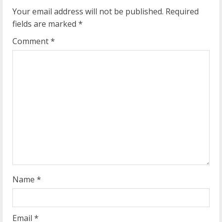
e
Your email address will not be published.
Required
fields are marked
*
R
Comment
*
e
a
d
i
n
g
Name
*
Email
*