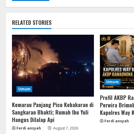
RELATED STORIES
Umum
Umum
Profil AKBP R
Kemarau Panjang Picu Kebakaran di
Perwira Brimob
Sangkaran Bhakti; Rumah Ibu Yuli
Kapolres Way 
Hangus Dilalap Api
Ferdi ansyah
Ferdi ansyah
August 7, 2026