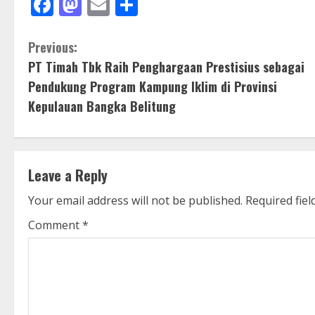
Facebook
Mastodon
Email
Share
C
Previous:
PT Timah Tbk Raih Penghargaan Prestisius sebagai
o
Pendukung Program Kampung Iklim di Provinsi
n
Kepulauan Bangka Belitung
t
i
Leave a Reply
n
Your email address will not be published.
Required fie
u
Comment
*
e
R