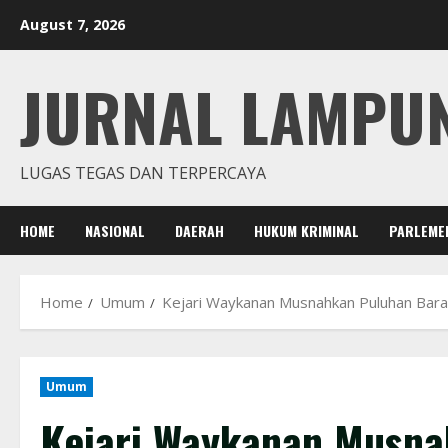
Skip
August 7, 2026
to
content
JURNAL LAMPU
LUGAS TEGAS DAN TERPERCAYA
HOME
NASIONAL
DAERAH
HUKUM KRIMINAL
PARLEME
Home
Umum
Kejari Waykanan Musnahkan Puluhan Baran
Umum
Kejari Waykanan Musna