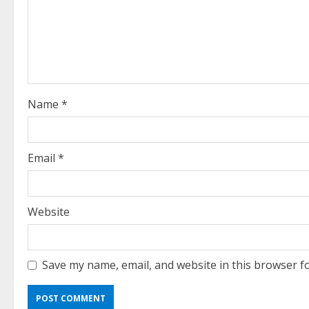
e
a
d
i
Name
*
n
g
Email
*
Website
Save my name, email, and website in this browser f