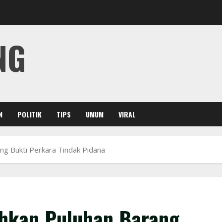
NG
N
POLITIK
TIPS
UMUM
VIRAL
g Bukti Perkara Tindak Pidana
hkan Puluhan Barang