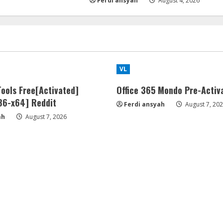
Ferdi ansyah
August 4, 2026
VL
ools Free[Activated]
Office 365 Mondo Pre-Activ
x86-x64] Reddit
Ferdi ansyah
August 7, 20
ah
August 7, 2026