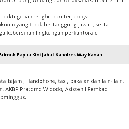
aturan Undang-Undang dan di laksanakan per enam
g bukti guna menghindari terjadinya
oknum yang tidak bertanggung jawab, serta
a kebersihan lingkungan perkantoran.
Brimob Papua Kini Jabat Kapolres Way Kanan
 tajam , Handphone, tas , pakaian dan lain- lain.
an, AKBP Pratomo Widodo, Asisten I Pemkab
Dominggus.