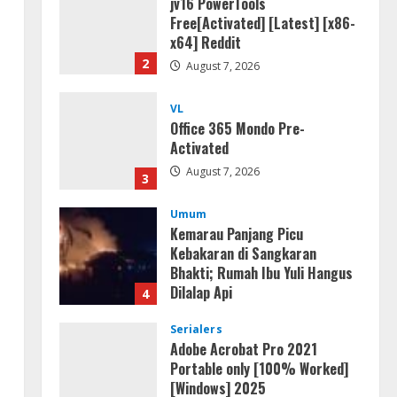
jv16 PowerTools
Free[Activated] [Latest] [x86-
x64] Reddit
2
August 7, 2026
VL
Office 365 Mondo Pre-
Activated
August 7, 2026
3
Umum
Kemarau Panjang Picu
Kebakaran di Sangkaran
Bhakti; Rumah Ibu Yuli Hangus
Dilalap Api
4
August 7, 2026
Serialers
Adobe Acrobat Pro 2021
Portable only [100% Worked]
[Windows] 2025