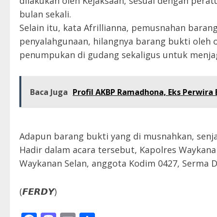
dilakukan oleh Kejaksaan, sesuai dengan per
bulan sekali.
Selain itu, kata Afrillianna, pemusnahan baran
penyalahgunaan, hilangnya barang bukti oleh 
penumpukan di gudang sekaligus untuk menjag
Baca Juga
Profil AKBP Ramadhona, Eks Perwira 
Adapun barang bukti yang di musnahkan, senjata
Hadir dalam acara tersebut, Kapolres Waykan
Waykanan Selan, anggota Kodim 0427, Serma 
(𝙁𝙀𝙍𝘿𝙔)