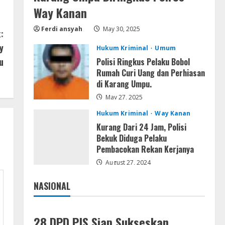
Kemarau Panjang Picu
Way Kanan
Kebakaran di Sangkaran
Ferdi ansyah
May 30, 2025
Bhakti; Rumah Ibu Yuli Hangus
:
Dilalap Api
4
y
Hukum Kriminal
Umum
August 7, 2026
u
Polisi Ringkus Pelaku Bobol
Serialers
Rumah Curi Uang dan Perhiasan
Adobe Acrobat Pro 2021
di Karang Umpu.
Portable only [100% Worked]
[Windows] 2025
May 27, 2025
5
August 7, 2026
Hukum Kriminal
Way Kanan
Kurang Dari 24 Jam, Polisi
Bekuk Diduga Pelaku
Pembacokan Rekan Kerjanya
August 27, 2024
NASIONAL
Jakarta
Nasional
28 DPD PJS Siap Sukseskan