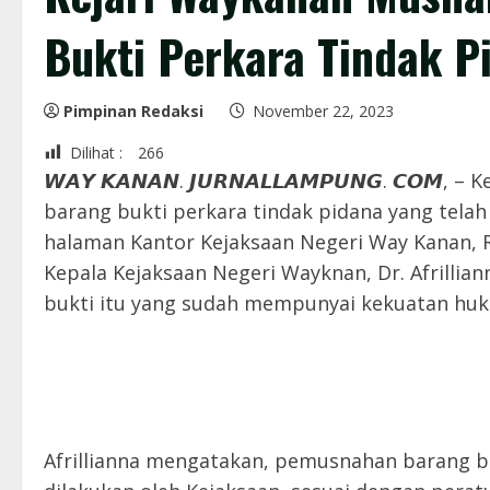
Bukti Perkara Tindak P
Pimpinan Redaksi
November 22, 2023
Dilihat :
266
𝙒𝘼𝙔 𝙆𝘼𝙉𝘼𝙉. 𝙅𝙐𝙍𝙉𝘼𝙇𝙇𝘼𝙈𝙋𝙐𝙉𝙂. 𝘾
barang bukti perkara tindak pidana yang tela
halaman Kantor Kejaksaan Negeri Way Kanan, R
Kepala Kejaksaan Negeri Wayknan, Dr. Afrill
bukti itu yang sudah mempunyai kekuatan huku
Afrillianna mengatakan, pemusnahan barang b