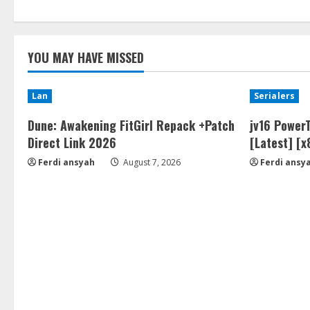
YOU MAY HAVE MISSED
Lan
Serialers
Dune: Awakening FitGirl Repack +Patch
jv16 PowerT
Direct Link 2026
[Latest] [
Ferdi ansyah
August 7, 2026
Ferdi ansy