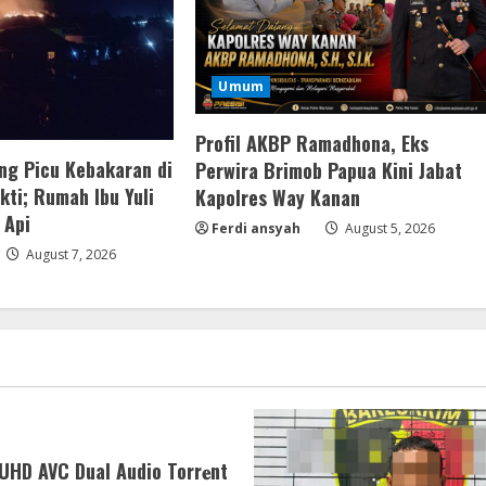
Umum
Profil AKBP Ramadhona, Eks
ng Picu Kebakaran di
Perwira Brimob Papua Kini Jabat
ti; Rumah Ibu Yuli
Kapolres Way Kanan
 Api
Ferdi ansyah
August 5, 2026
August 7, 2026
HD AVC Dual Audio Torr𝐞nt