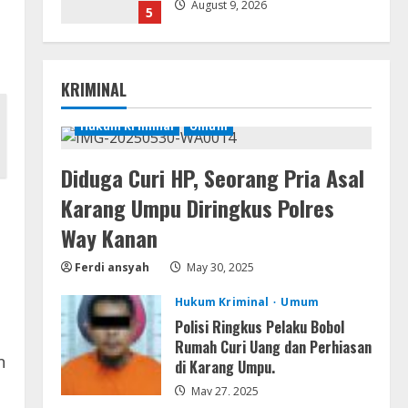
August 9, 2026
5
Coop
The Sinking City 2 Cracked
KRIMINAL
Update Repack Updated
Desktop Version .torrent
Hukum Kriminal
Umum
1
August 9, 2026
Diduga Curi HP, Seorang Pria Asal
Movies
CAMRip 4KUHD AVC Dual Audio
Karang Umpu Diringkus Polres
Torr𝐞nt
Way Kanan
August 9, 2026
2
Ferdi ansyah
May 30, 2025
Umum
Hukum Kriminal
Umum
Satreskrim Polres Way Kanan
Ungkap Kasus Persetubuhan
Polisi Ringkus Pelaku Bobol
terhadap Anak, Tersangka Ayah
Rumah Curi Uang dan Perhiasan
n
Tiri Diamankan
di Karang Umpu.
3
August 9, 2026
May 27, 2025
Coop