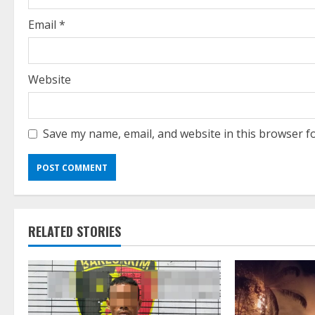
n
g
Email
*
Website
Save my name, email, and website in this browser f
RELATED STORIES