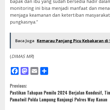
bapak dan ibu yang sudah bersedia hadir dala
monitoring ini bisa menjadi manfaat dan men
menjaga keamanan dan ketertiban masyarakat
pungkasnya.”
Baca Juga
Kemarau Panjang Picu Kebakaran di S
(
DIMAS MR
)
Facebook
Mastodon
Email
Share
C
Previous:
Pastikan Tahapan Pemilu 2024 Berjalan Kondusif, Ti
o
Pamatwil Polda Lampung Kunjungi Polres Way Kanan
n