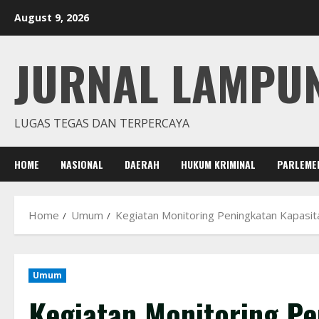
Skip
August 9, 2026
to
content
JURNAL LAMPU
LUGAS TEGAS DAN TERPERCAYA
HOME
NASIONAL
DAERAH
HUKUM KRIMINAL
PARLEME
Home
Umum
Kegiatan Monitoring Peningkatan Kapasi
Umum
Kegiatan Monitoring Pe