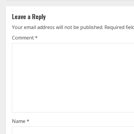
t
Leave a Reply
i
Your email address will not be published.
Required fie
n
Comment
*
u
e
R
e
a
d
i
Name
*