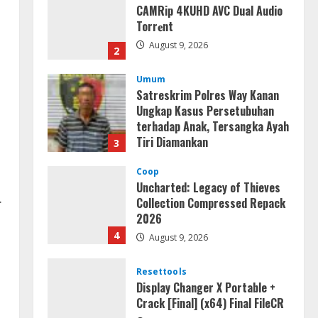
CAMRip 4KUHD AVC Dual Audio
Torr𝐞nt
August 9, 2026
2
Umum
Satreskrim Polres Way Kanan
Ungkap Kasus Persetubuhan
terhadap Anak, Tersangka Ayah
Tiri Diamankan
3
August 9, 2026
Coop
Uncharted: Legacy of Thieves
.
Collection Compressed Repack
2026
4
August 9, 2026
Resettools
Display Changer X Portable +
Crack [Final] (x64) Final FileCR