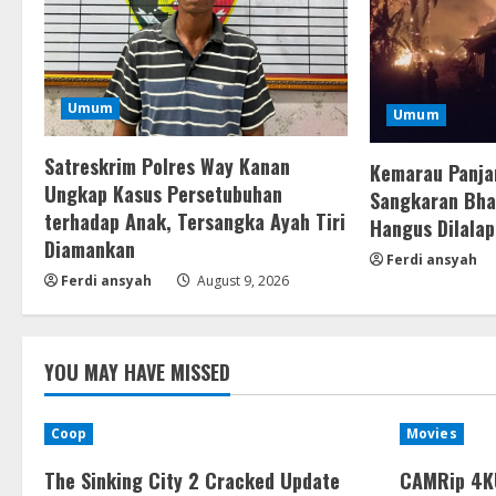
Umum
Umum
Satreskrim Polres Way Kanan
Kemarau Panja
Ungkap Kasus Persetubuhan
Sangkaran Bhak
terhadap Anak, Tersangka Ayah Tiri
Hangus Dilalap
Diamankan
Ferdi ansyah
Ferdi ansyah
August 9, 2026
YOU MAY HAVE MISSED
Coop
Movies
The Sinking City 2 Cracked Update
CAMRip 4KU