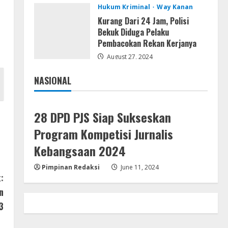
Hukum Kriminal
Way Kanan
Uncharted: Legacy of Thieves
Collection Compressed Repack
Kurang Dari 24 Jam, Polisi
2026
Bekuk Diduga Pelaku
Pembacokan Rekan Kerjanya
4
August 9, 2026
August 27, 2024
Resettools
NASIONAL
Display Changer X Portable +
Jakarta
Nasional
Crack [Final] (x64) Final FileCR
August 9, 2026
5
28 DPD PJS Siap Sukseskan
Program Kompetisi Jurnalis
Kebangsaan 2024
Pimpinan Redaksi
June 11, 2024
:
n
3