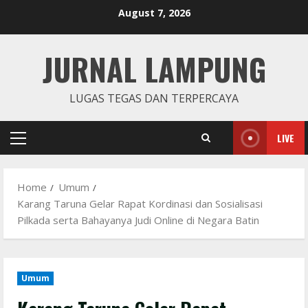
Skip
August 7, 2026
to
content
JURNAL LAMPUNG
LUGAS TEGAS DAN TERPERCAYA
LIVE
Primary
Menu
Home
Umum
Karang Taruna Gelar Rapat Kordinasi dan Sosialisasi
Pilkada serta Bahayanya Judi Online di Negara Batin
Umum