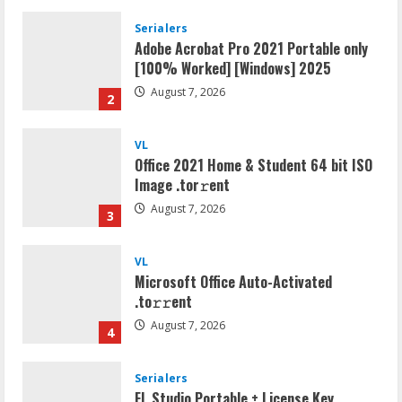
August 7, 2026
2
VL
Office 2021 Home & Student 64 bit ISO
Image .tоr𝚛еnt
August 7, 2026
3
VL
Microsoft Office Auto-Activated
.tо𝚛𝚛еnt
August 7, 2026
4
Serialers
FL Studio Portable + License Key
[Patch] (x86x64) Stable Unlimited
August 7, 2026
5
Umum