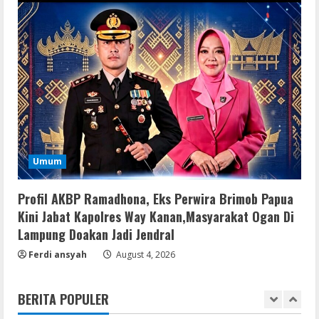
Microsoft Office Auto-Activated
.tо𝚛𝚛еnt
August 7, 2026
4
Serialers
FL Studio Portable + License Key
[Patch] (x86x64) Stable Unlimited
August 7, 2026
5
Umum
Umum
Kemarau Panjang Picu Kebakaran di
Profil AKBP Ramadhona, Eks Perwira Brimob Papua
Sangkaran Bhakti; Rumah Ibu Yuli
Kini Jabat Kapolres Way Kanan,Masyarakat Ogan Di
Hangus Dilalap Api
Lampung Doakan Jadi Jendral
1
August 7, 2026
Ferdi ansyah
August 4, 2026
Serialers
Adobe Acrobat Pro 2021 Portable only
BERITA POPULER
[100% Worked] [Windows] 2025