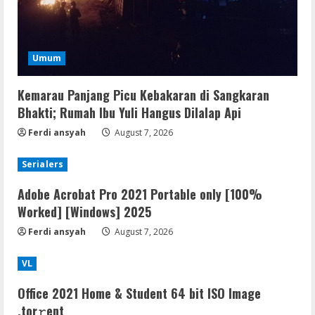
Umum
Kemarau Panjang Picu Kebakaran di Sangkaran
Bhakti; Rumah Ibu Yuli Hangus Dilalap Api
Ferdi ansyah
August 7, 2026
Serialers
Adobe Acrobat Pro 2021 Portable only [100%
Worked] [Windows] 2025
Ferdi ansyah
August 7, 2026
VL
Office 2021 Home & Student 64 bit ISO Image
.tоr𝚛еnt