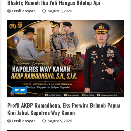
Bhakti; Rumah Ibu Yuli Hangus Dilalap Api
Ferdi ansyah
August 7, 2026
Serialers
Adobe Acrobat Pro 2021 Portable only
[100% Worked] [Windows] 2025
August 7, 2026
2
Umum
VL
Office 2021 Home & Student 64 bit ISO
Image .tоr𝚛еnt
Profil AKBP Ramadhona, Eks Perwira Brimob Papua
Kini Jabat Kapolres Way Kanan
August 7, 2026
3
Ferdi ansyah
August 5, 2026
VL