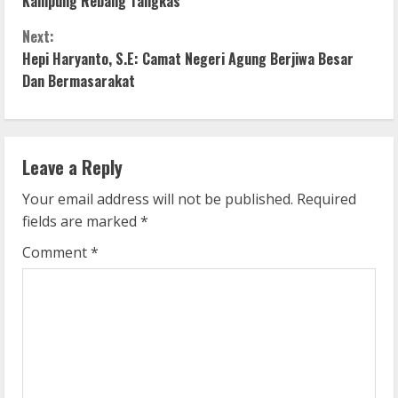
o
Kampung Rebang Tangkas
n
Next:
Hepi Haryanto, S.E: Camat Negeri Agung Berjiwa Besar
t
Dan Bermasarakat
i
n
Leave a Reply
u
Your email address will not be published.
Required
e
fields are marked
*
R
Comment
*
e
a
d