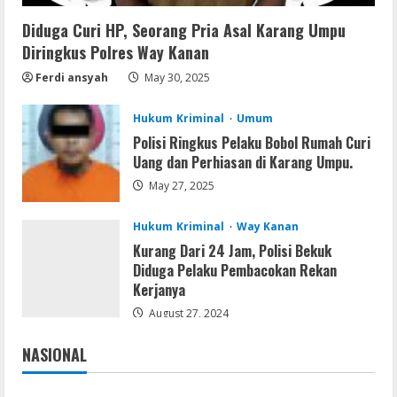
August 7, 2026
4
Diduga Curi HP, Seorang Pria Asal Karang Umpu
Diringkus Polres Way Kanan
Serialers
Ferdi ansyah
May 30, 2025
FL Studio Portable + License Key
[Patch] (x86x64) Stable Unlimited
Hukum Kriminal
Umum
August 7, 2026
Polisi Ringkus Pelaku Bobol Rumah Curi
5
Uang dan Perhiasan di Karang Umpu.
May 27, 2025
Hukum Kriminal
Way Kanan
Kurang Dari 24 Jam, Polisi Bekuk
Diduga Pelaku Pembacokan Rekan
Kerjanya
August 27, 2024
NASIONAL
Jakarta
Nasional