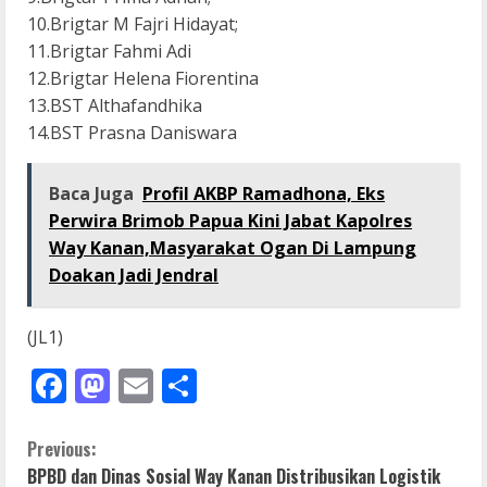
10.Brigtar M Fajri Hidayat;
11.Brigtar Fahmi Adi
12.Brigtar Helena Fiorentina
13.BST Althafandhika
14.BST Prasna Daniswara
Baca Juga
Profil AKBP Ramadhona, Eks
Perwira Brimob Papua Kini Jabat Kapolres
Way Kanan,Masyarakat Ogan Di Lampung
Doakan Jadi Jendral
(JL1)
Facebook
Mastodon
Email
Share
C
Previous:
BPBD dan Dinas Sosial Way Kanan Distribusikan Logistik