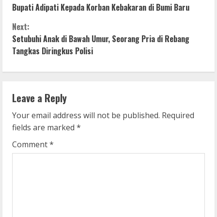
o
Bupati Adipati Kepada Korban Kebakaran di Bumi Baru
n
Next:
Setubuhi Anak di Bawah Umur, Seorang Pria di Rebang
t
Tangkas Diringkus Polisi
i
n
Leave a Reply
u
Your email address will not be published.
Required
e
fields are marked
*
R
Comment
*
e
a
d