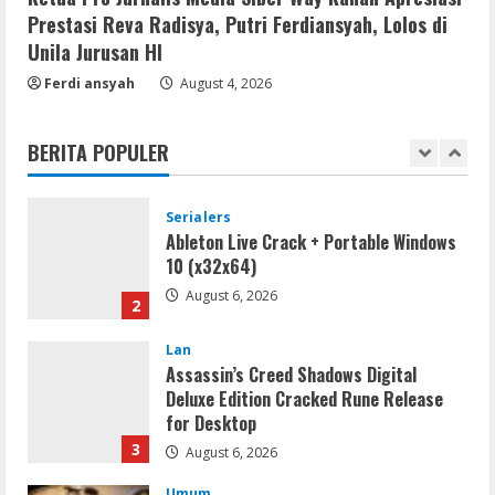
Doakan Jadi Jendral
5
Prestasi Reva Radisya, Putri Ferdiansyah, Lolos di
August 4, 2026
Unila Jurusan HI
Serialers
Ferdi ansyah
August 4, 2026
MATLAB Crack + Portable Clean
Premium
BERITA POPULER
August 6, 2026
1
Serialers
Ableton Live Crack + Portable Windows
10 (x32x64)
August 6, 2026
2
Lan
Assassin’s Creed Shadows Digital
Deluxe Edition Cracked Rune Release
for Desktop
3
August 6, 2026
Umum