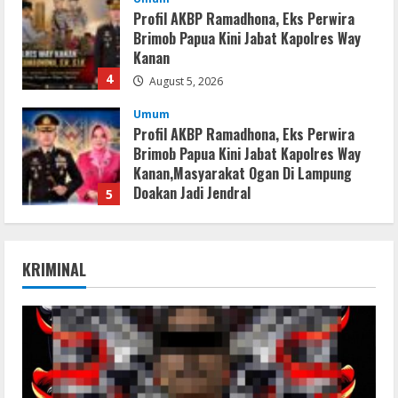
Profil AKBP Ramadhona, Eks Perwira
Brimob Papua Kini Jabat Kapolres Way
Kanan
4
August 5, 2026
Umum
Profil AKBP Ramadhona, Eks Perwira
Brimob Papua Kini Jabat Kapolres Way
Kanan,Masyarakat Ogan Di Lampung
Doakan Jadi Jendral
5
August 4, 2026
Serialers
MATLAB Crack + Portable Clean
KRIMINAL
Premium
August 6, 2026
1
Serialers
Ableton Live Crack + Portable Windows
10 (x32x64)