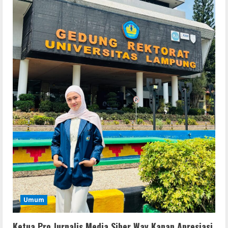
Ableton Live Crack + Portable Windows
10 (x32x64)
August 6, 2026
2
Lan
Assassin’s Creed Shadows Digital
Deluxe Edition Cracked Rune Release
for Desktop
3
August 6, 2026
Umum
Profil AKBP Ramadhona, Eks Perwira
Brimob Papua Kini Jabat Kapolres Way
Kanan
4
August 5, 2026
Umum
Umum
Profil AKBP Ramadhona, Eks Perwira
Brimob Papua Kini Jabat Kapolres Way
Kanan,Masyarakat Ogan Di Lampung
Ketua Pro Jurnalis Media Siber Way Kanan Apresiasi