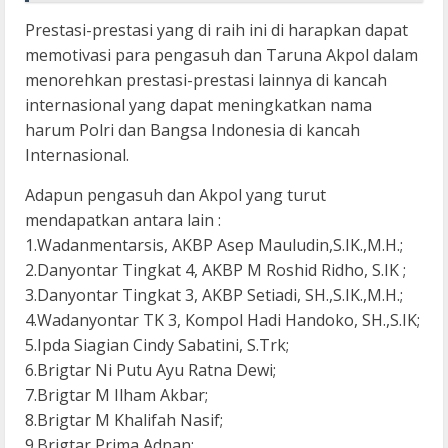
Prestasi-prestasi yang di raih ini di harapkan dapat
memotivasi para pengasuh dan Taruna Akpol dalam
menorehkan prestasi-prestasi lainnya di kancah
internasional yang dapat meningkatkan nama
harum Polri dan Bangsa Indonesia di kancah
Internasional.
Adapun pengasuh dan Akpol yang turut
mendapatkan antara lain :
1.Wadanmentarsis, AKBP Asep Mauludin,S.IK.,M.H.;
2.Danyontar Tingkat 4, AKBP M Roshid Ridho, S.IK ;
3.Danyontar Tingkat 3, AKBP Setiadi, SH.,S.IK.,M.H.;
4.Wadanyontar TK 3, Kompol Hadi Handoko, SH.,S.IK;
5.Ipda Siagian Cindy Sabatini, S.Trk;
6.Brigtar Ni Putu Ayu Ratna Dewi;
7.Brigtar M Ilham Akbar;
8.Brigtar M Khalifah Nasif;
9.Brigtar Prima Adnan;