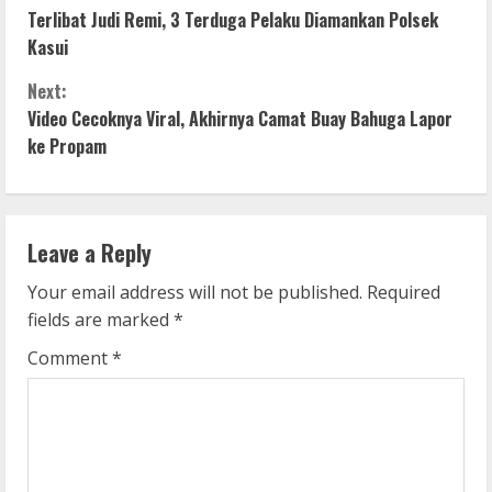
C
Terlibat Judi Remi, 3 Terduga Pelaku Diamankan Polsek
o
Kasui
n
Next:
Video Cecoknya Viral, Akhirnya Camat Buay Bahuga Lapor
t
ke Propam
i
n
Leave a Reply
u
Your email address will not be published.
Required
e
fields are marked
*
R
Comment
*
e
a