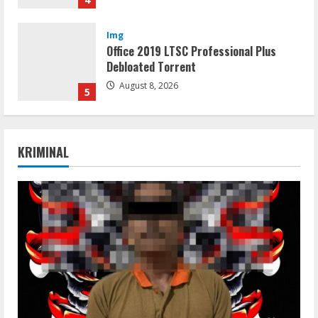
Img
Office 2019 LTSC Professional Plus
Debloated Tоrrеnt
August 8, 2026
5
Movies
KRIMINAL
CAMRip 4KUHD AVC Dual Audio Torr𝐞nt
August 9, 2026
1
Umum
Satreskrim Polres Way Kanan Ungkap
Kasus Persetubuhan terhadap Anak,
Tersangka Ayah Tiri Diamankan
2
August 9, 2026
Coop