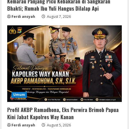
Kemarau Panjang Picu Kebakaran di Sangkaran
Bhakti; Rumah Ibu Yuli Hangus Dilalap Api
Coop
Uncharted: Legacy of Thieves
Ferdi ansyah
August 7, 2026
Collection Compressed Repack 2026
August 9, 2026
3
Resettools
Display Changer X Portable + Crack
[Final] (x64) Final FileCR
August 9, 2026
4
Img
Office 2019 LTSC Professional Plus
Umum
Debloated Tоrrеnt
August 8, 2026
5
Profil AKBP Ramadhona, Eks Perwira Brimob Papua
Kini Jabat Kapolres Way Kanan
Ferdi ansyah
August 5, 2026
Movies