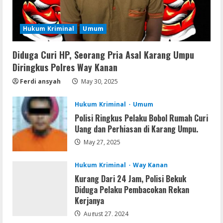
Uncharted: Legacy of Thieves
Collection Compressed Repack 2026
Hukum Kriminal
Umum
August 9, 2026
3
Diduga Curi HP, Seorang Pria Asal Karang Umpu
Resettools
Diringkus Polres Way Kanan
Display Changer X Portable + Crack
[Final] (x64) Final FileCR
Ferdi ansyah
May 30, 2025
August 9, 2026
4
Hukum Kriminal
Umum
Polisi Ringkus Pelaku Bobol Rumah Curi
Img
Uang dan Perhiasan di Karang Umpu.
Office 2019 LTSC Professional Plus
May 27, 2025
Debloated Tоrrеnt
August 8, 2026
5
Hukum Kriminal
Way Kanan
Kurang Dari 24 Jam, Polisi Bekuk
Diduga Pelaku Pembacokan Rekan
Kerjanya
August 27, 2024