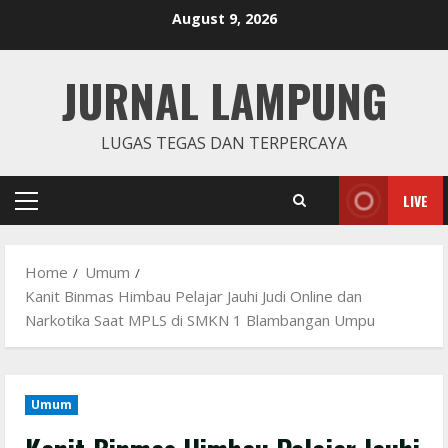
Skip
August 9, 2026
to
content
JURNAL LAMPUNG
LUGAS TEGAS DAN TERPERCAYA
LIVE
Primary
Menu
Home
Umum
Kanit Binmas Himbau Pelajar Jauhi Judi Online dan
Narkotika Saat MPLS di SMKN 1 Blambangan Umpu
Umum