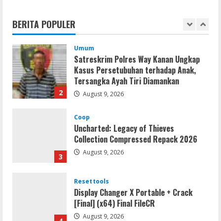
CAMRip 4KUHD AVC Dual Audio Torr𝐞nt
August 9, 2026
BERITA POPULER
1
Umum
Satreskrim Polres Way Kanan Ungkap
Kasus Persetubuhan terhadap Anak,
Tersangka Ayah Tiri Diamankan
2
August 9, 2026
Coop
Uncharted: Legacy of Thieves
Collection Compressed Repack 2026
August 9, 2026
3
Resettools
Display Changer X Portable + Crack
[Final] (x64) Final FileCR
August 9, 2026
4