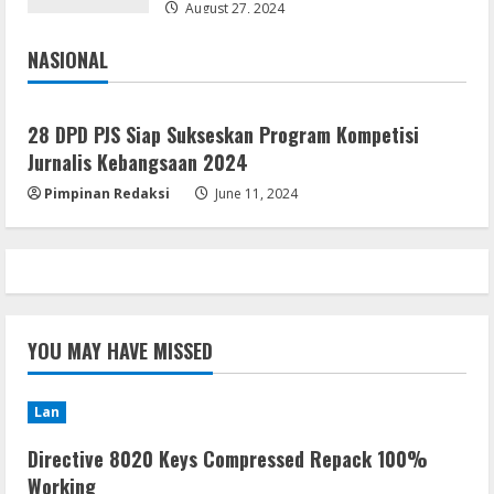
To𝚛rent
August 27, 2024
4
August 5, 2026
NASIONAL
Jakarta
Nasional
Remux
OK! Madam: Bon Voyage 2026 Pre-
28 DPD PJS Siap Sukseskan Program Kompetisi
DVDRip Updated Audio Magnet
Jurnalis Kebangsaan 2024
August 5, 2026
5
Pimpinan Redaksi
June 11, 2024
YOU MAY HAVE MISSED
Lan
Directive 8020 Keys Compressed Repack 100%
Working