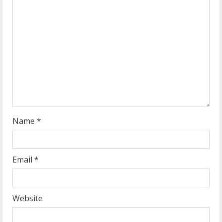
a
d
i
n
g
Name
*
Email
*
Website