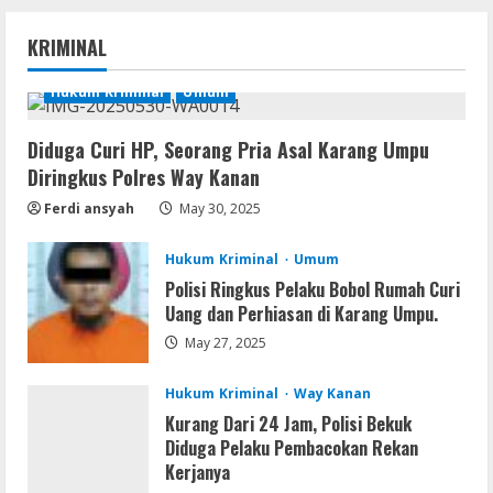
Lan
Directive 8020 Keys Compressed
KRIMINAL
Repack 100% Working
August 6, 2026
Hukum Kriminal
Umum
1
Diduga Curi HP, Seorang Pria Asal Karang Umpu
VL
Diringkus Polres Way Kanan
Office 2019 x86 Setup ENG Frее
Dow𝚗load Tоr𝚛ent
Ferdi ansyah
May 30, 2025
August 6, 2026
2
Hukum Kriminal
Umum
Polisi Ringkus Pelaku Bobol Rumah Curi
Serialers
Uang dan Perhiasan di Karang Umpu.
Lotto Pro Crack exe (x86-x64) Latest
MediaFire
May 27, 2025
August 6, 2026
3
Hukum Kriminal
Way Kanan
Kurang Dari 24 Jam, Polisi Bekuk
VL
Diduga Pelaku Pembacokan Rekan
Office 2024 Mondo Lite Installer EXE
Kerjanya
Account-Free Setup Frее Download