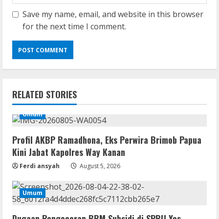
Save my name, email, and website in this browser
for the next time I comment.
VL
RELATED STORIES
Office 2019 x86 Setup ENG Frее
Dow𝚗load Tоr𝚛ent
Umum
August 6, 2026
2
Profil AKBP Ramadhona, Eks Perwira Brimob Papua
Kini Jabat Kapolres Way Kanan
Serialers
Lotto Pro Crack exe (x86-x64) Latest
Ferdi ansyah
August 5, 2026
MediaFire
August 6, 2026
3
Umum
VL
Dugaan Pengecoran BBM Subsidi di SPBU Yos