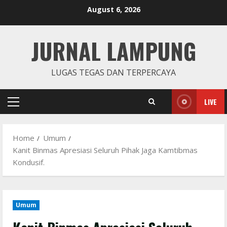
Skip
August 6, 2026
to
content
JURNAL LAMPUNG
LUGAS TEGAS DAN TERPERCAYA
LIVE
Primary
Menu
Home
Umum
Kanit Binmas Apresiasi Seluruh Pihak Jaga Kamtibmas
Kondusif.
Umum