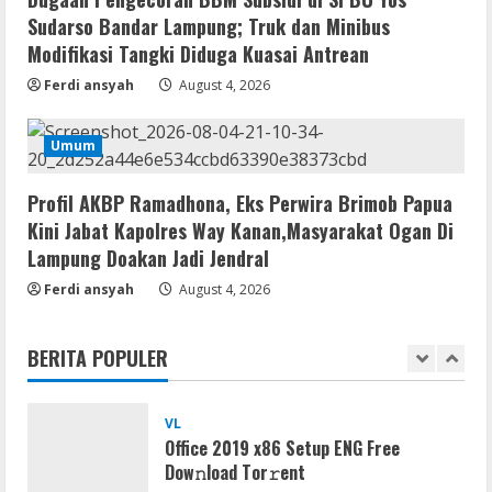
Office 2024 Mondo Lite Installer EXE
Sudarso Bandar Lampung; Truk dan Minibus
Account-Free Setup Frее Download
Modifikasi Tangki Diduga Kuasai Antrean
To𝚛rent
4
Ferdi ansyah
August 4, 2026
August 5, 2026
Remux
Umum
OK! Madam: Bon Voyage 2026 Pre-
DVDRip Updated Audio Magnet
Profil AKBP Ramadhona, Eks Perwira Brimob Papua
August 5, 2026
5
Kini Jabat Kapolres Way Kanan,Masyarakat Ogan Di
Lampung Doakan Jadi Jendral
Lan
Ferdi ansyah
August 4, 2026
Directive 8020 Keys Compressed
Repack 100% Working
BERITA POPULER
August 6, 2026
1
VL
Office 2019 x86 Setup ENG Frее
Dow𝚗load Tоr𝚛ent