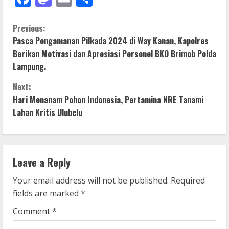
C
Previous:
Pasca Pengamanan Pilkada 2024 di Way Kanan, Kapolres
o
Berikan Motivasi dan Apresiasi Personel BKO Brimob Polda
Lampung.
n
Next:
t
Hari Menanam Pohon Indonesia, Pertamina NRE Tanami
i
Lahan Kritis Ulubelu
n
u
Leave a Reply
e
Your email address will not be published.
Required
fields are marked
*
R
Comment
*
e