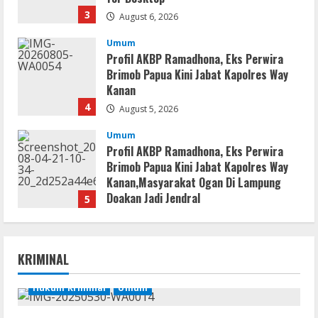
3
August 6, 2026
Umum
Profil AKBP Ramadhona, Eks Perwira
Brimob Papua Kini Jabat Kapolres Way
Kanan
4
August 5, 2026
Umum
Profil AKBP Ramadhona, Eks Perwira
Brimob Papua Kini Jabat Kapolres Way
Kanan,Masyarakat Ogan Di Lampung
Doakan Jadi Jendral
5
August 4, 2026
Serialers
MATLAB Crack + Portable Clean
KRIMINAL
Premium
August 6, 2026
Hukum Kriminal
Umum
1