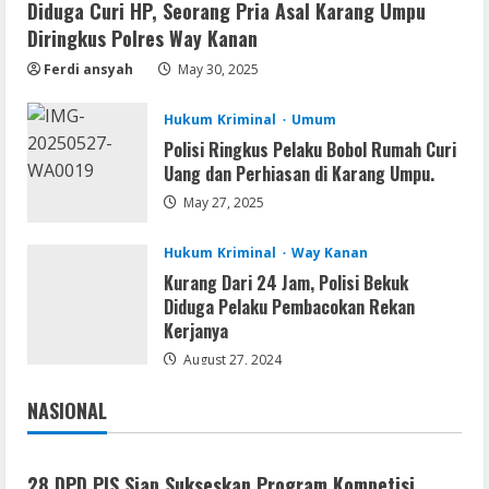
Diduga Curi HP, Seorang Pria Asal Karang Umpu
Serialers
Diringkus Polres Way Kanan
Ableton Live Crack + Portable Windows
10 (x32x64)
Ferdi ansyah
May 30, 2025
August 6, 2026
2
Hukum Kriminal
Umum
Lan
Polisi Ringkus Pelaku Bobol Rumah Curi
Assassin’s Creed Shadows Digital
Uang dan Perhiasan di Karang Umpu.
Deluxe Edition Cracked Rune Release
May 27, 2025
for Desktop
3
August 6, 2026
Hukum Kriminal
Way Kanan
Kurang Dari 24 Jam, Polisi Bekuk
Umum
Diduga Pelaku Pembacokan Rekan
Profil AKBP Ramadhona, Eks Perwira
Kerjanya
Brimob Papua Kini Jabat Kapolres Way
Kanan
August 27, 2024
4
August 5, 2026
NASIONAL
Jakarta
Nasional
Umum
Profil AKBP Ramadhona, Eks Perwira
Brimob Papua Kini Jabat Kapolres Way
28 DPD PJS Siap Sukseskan Program Kompetisi