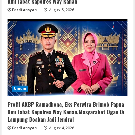
Kini Jabat Kapolres Way Kanan
Ferdi ansyah
August 5, 2026
Serialers
Ableton Live Crack + Portable Windows
10 (x32x64)
August 6, 2026
2
Lan
Assassin’s Creed Shadows Digital
Deluxe Edition Cracked Rune Release
for Desktop
3
August 6, 2026
Umum
Umum
Profil AKBP Ramadhona, Eks Perwira
Profil AKBP Ramadhona, Eks Perwira Brimob Papua
Brimob Papua Kini Jabat Kapolres Way
Kini Jabat Kapolres Way Kanan,Masyarakat Ogan Di
Kanan
Lampung Doakan Jadi Jendral
4
August 5, 2026
Ferdi ansyah
August 4, 2026
Umum