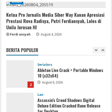
Umum
Profil AKBP Ramadhona, Eks Perwira
Brimob Papua Kini Jabat Kapolres Way
Kanan,Masyarakat Ogan Di Lampung
Ketua Pro Jurnalis Media Siber Way Kanan Apresiasi
Doakan Jadi Jendral
5
Prestasi Reva Radisya, Putri Ferdiansyah, Lolos di
August 4, 2026
Unila Jurusan HI
Serialers
Ferdi ansyah
August 4, 2026
MATLAB Crack + Portable Clean
Premium
BERITA POPULER
August 6, 2026
1
Serialers
Ableton Live Crack + Portable Windows
10 (x32x64)
August 6, 2026
2
Lan
Assassin’s Creed Shadows Digital
Deluxe Edition Cracked Rune Release
for Desktop