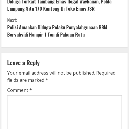
Diduga Terkait Tambang Emas Ilegal Waykanan, Polda
o
Lampung Sita 170 Kantong Di Toko Emas JSR
n
Next:
Polisi Amankan Diduga Pelaku Penyalahgunaan BBM
t
Bersubsidi Hampir 1 Ton di Pakuan Ratu
i
n
Leave a Reply
u
Your email address will not be published.
Required
e
fields are marked
*
R
Comment
*
e
a