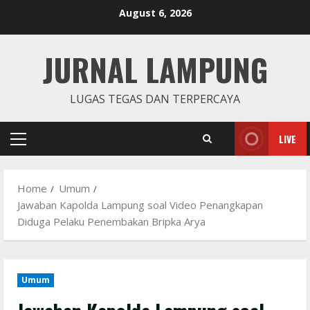
Skip
August 6, 2026
to
content
JURNAL LAMPUNG
LUGAS TEGAS DAN TERPERCAYA
LIVE
Primary
Menu
Home
Umum
Jawaban Kapolda Lampung soal Video Penangkapan
Diduga Pelaku Penembakan Bripka Arya
Umum