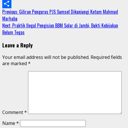
Email
Continue
Previous:
Giliran Pengurus PJS Sumsel Dikunjungi Ketum Mahmud
Share
Marhaba
Reading
Next:
Praktik Ilegal Pengisian BBM Solar di Jambi, Bukti Kebijakan
Belum Tegas
Leave a Reply
Your email address will not be published.
Required fields
are marked
*
Comment
*
Name
*