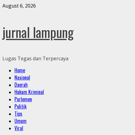
Skip
August 6, 2026
to
content
jurnal lampung
Lugas Tegas dan Terpercaya
Primary
Home
Menu
Nasional
Daerah
Hukum Kriminal
Parlemen
Politik
Tips
Umum
Viral