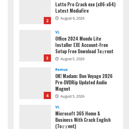
Lotto Pro Crack exe (x86-x64)
Latest MediaFire
August 6, 2026
2
VL
Office 2024 Mondo Lite
Installer EXE Account-Free
Setup Frее Download To𝚛rent
3
August 5, 2026
Remux
OK! Madam: Bon Voyage 2026
Pre-DVDRip Updated Audio
Magnet
4
August 5, 2026
VL
Microsoft 365 Home &
Business With Crack English
(To𝚛𝚛еnt)