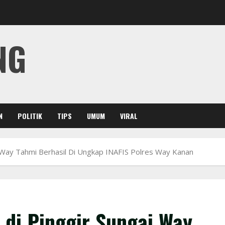
NG
N
POLITIK
TIPS
UMUM
VIRAL
i Way Tahmi Berhasil Di Ungkap INAFIS Polres Way Kanan
 di Pinggir Sungai Way