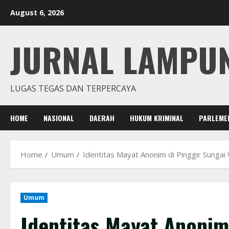
Skip
August 6, 2026
to
content
JURNAL LAMPU
LUGAS TEGAS DAN TERPERCAYA
HOME
NASIONAL
DAERAH
HUKUM KRIMINAL
PARLEME
Home
Umum
Identitas Mayat Anonim di Pinggir Sunga
Umum
Identitas Mayat Anonim