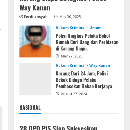
OK! Madam: Bon Voyage 2026
Way Kanan
Pre-DVDRip Updated Audio
Ferdi ansyah
May 30, 2025
Magnet
4
August 5, 2026
k
Hukum Kriminal
Umum
Polisi Ringkus Pelaku Bobol
VL
Rumah Curi Uang dan Perhiasan
Microsoft 365 Home &
di Karang Umpu.
Business With Crack English
(To𝚛𝚛еnt)
May 27, 2025
,
5
August 5, 2026
Hukum Kriminal
Way Kanan
Kurang Dari 24 Jam, Polisi
Bekuk Diduga Pelaku
Pembacokan Rekan Kerjanya
August 27, 2024
NASIONAL
Jakarta
Nasional
28 DPD PJS Siap Sukseskan