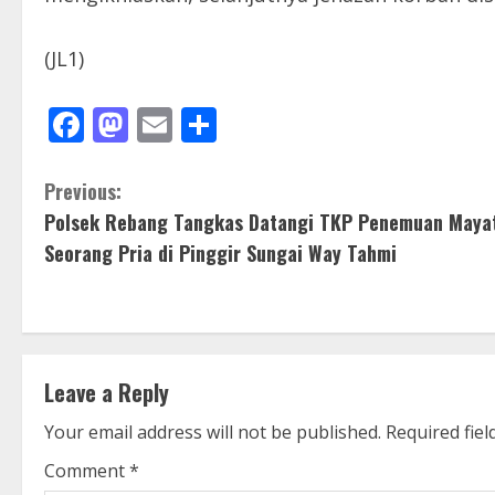
(JL1)
Facebook
Mastodon
Email
Share
C
Previous:
Polsek Rebang Tangkas Datangi TKP Penemuan Maya
o
Seorang Pria di Pinggir Sungai Way Tahmi
n
t
i
Leave a Reply
n
Your email address will not be published.
Required fie
u
Comment
*