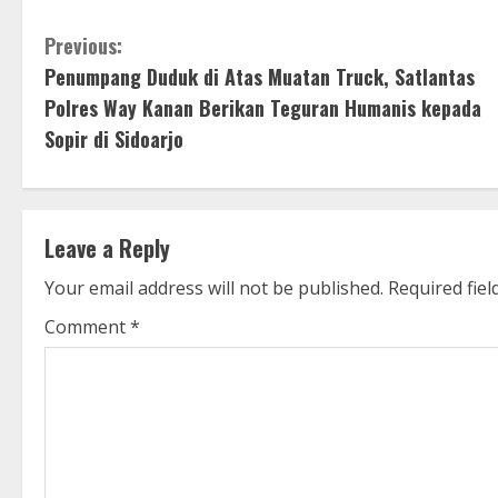
C
Previous:
Penumpang Duduk di Atas Muatan Truck, Satlantas
o
Polres Way Kanan Berikan Teguran Humanis kepada
n
Sopir di Sidoarjo
t
i
Leave a Reply
n
Your email address will not be published.
Required fie
u
Comment
*
e
R
e