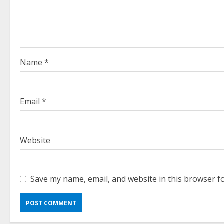
a
d
i
Name
*
n
g
Email
*
Website
Save my name, email, and website in this browser f