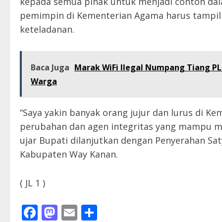
kepada semua pihak untuk menjadi contoh da
pemimpin di Kementerian Agama harus tampil
keteladanan.
Baca Juga
Marak WiFi Ilegal Numpang Tiang P
Warga
“Saya yakin banyak orang jujur dan lurus di K
perubahan dan agen integritas yang mampu me
ujar Bupati dilanjutkan dengan Penyerahan S
Kabupaten Way Kanan.
( JL 1 )
Facebook
Mastodon
Email
Share