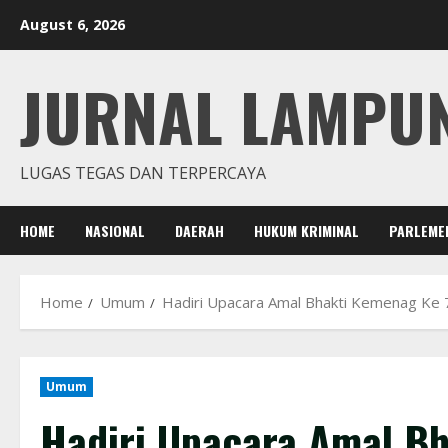
Skip
August 6, 2026
to
content
JURNAL LAMPU
LUGAS TEGAS DAN TERPERCAYA
HOME
NASIONAL
DAERAH
HUKUM KRIMINAL
PARLEME
Home
Umum
Hadiri Upacara Amal Bhakti Kemenag Ke 7
Umum
Hadiri Upacara Amal Bh