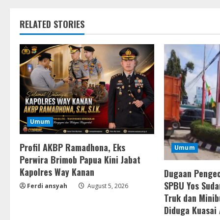
RELATED STORIES
Umum
Profil AKBP Ramadhona, Eks
Umum
Perwira Brimob Papua Kini Jabat
Kapolres Way Kanan
Dugaan Pengec
SPBU Yos Suda
Ferdi ansyah
August 5, 2026
Truk dan Minib
Diduga Kuasai