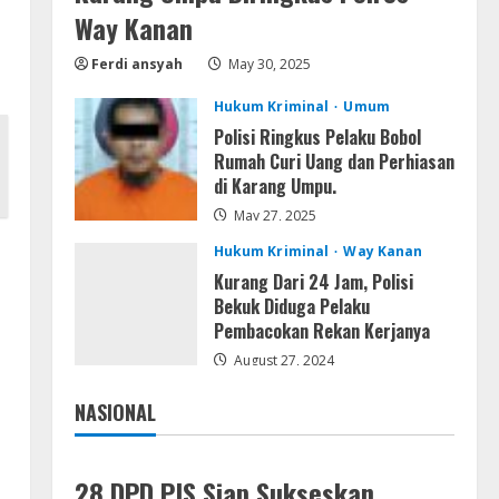
Microsoft Office 2021 Crack +
Way Kanan
License Key [Latest] x64
Ferdi ansyah
May 30, 2025
Windows 10
4
August 5, 2026
Hukum Kriminal
Umum
Polisi Ringkus Pelaku Bobol
VL
Rumah Curi Uang dan Perhiasan
Office 2021 Lite Without
di Karang Umpu.
Registration
May 27, 2025
August 5, 2026
5
Hukum Kriminal
Way Kanan
Kurang Dari 24 Jam, Polisi
Bekuk Diduga Pelaku
Pembacokan Rekan Kerjanya
August 27, 2024
NASIONAL
Jakarta
Nasional
28 DPD PJS Siap Sukseskan