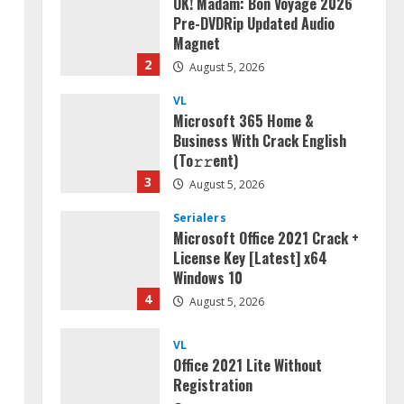
OK! Madam: Bon Voyage 2026
Pre-DVDRip Updated Audio
Magnet
2
August 5, 2026
VL
Microsoft 365 Home &
Business With Crack English
(To𝚛𝚛еnt)
i
3
August 5, 2026
Serialers
Microsoft Office 2021 Crack +
License Key [Latest] x64
Windows 10
4
August 5, 2026
VL
Office 2021 Lite Without
Registration