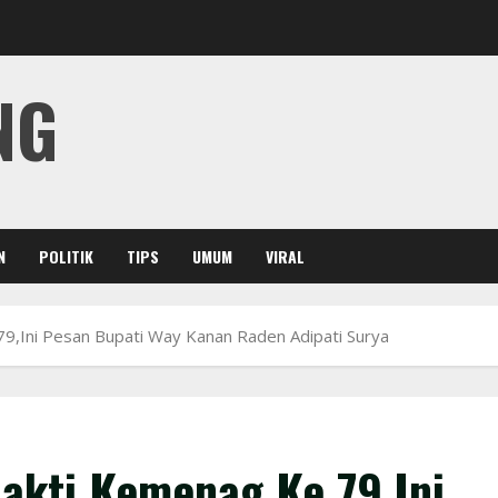
NG
N
POLITIK
TIPS
UMUM
VIRAL
9,Ini Pesan Bupati Way Kanan Raden Adipati Surya
akti Kemenag Ke 79,Ini