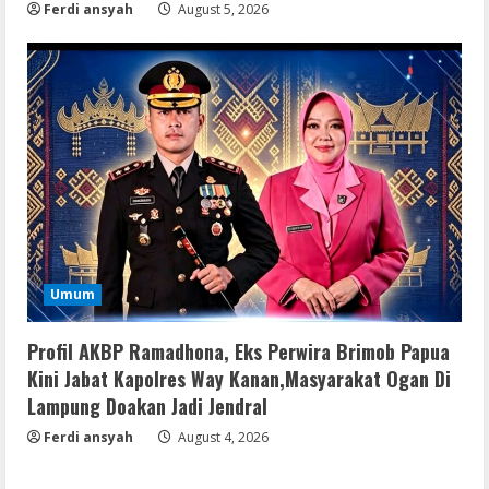
Resettools
Ferdi ansyah
August 5, 2026
GraphPad Prism Academic & Corporate
Cracked x86-x64 [no Virus]
August 8, 2026
3
Remux
August 7, 2026
4
Lan
Umum
Dune: Awakening FitGirl Repack +Patch
Direct Link 2026
Profil AKBP Ramadhona, Eks Perwira Brimob Papua
August 7, 2026
5
Kini Jabat Kapolres Way Kanan,Masyarakat Ogan Di
Lampung Doakan Jadi Jendral
Movies
Ferdi ansyah
August 4, 2026
Vertex Force 2026 BRRip UHD DDP5.1
𝐘𝐢𝐟𝐲 𝐌𝐨𝐯𝐢𝐞𝐬 Magnet