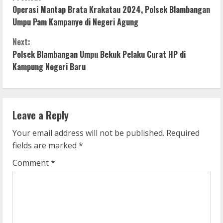
C
Operasi Mantap Brata Krakatau 2024, Polsek Blambangan
o
Umpu Pam Kampanye di Negeri Agung
n
Next:
Polsek Blambangan Umpu Bekuk Pelaku Curat HP di
t
Kampung Negeri Baru
i
n
Leave a Reply
u
Your email address will not be published.
Required
e
fields are marked
*
R
Comment
*
e
a