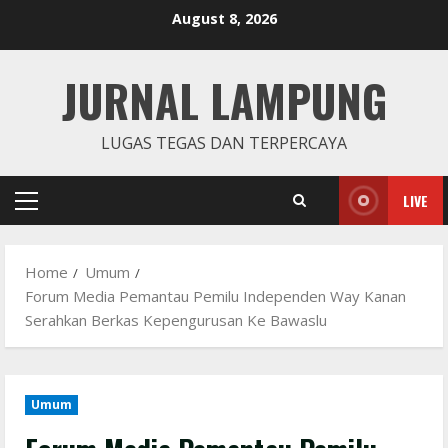
Skip
August 8, 2026
to
content
JURNAL LAMPUNG
LUGAS TEGAS DAN TERPERCAYA
LIVE
Primary
Menu
Home
Umum
Forum Media Pemantau Pemilu Independen Way Kanan
Serahkan Berkas Kepengurusan Ke Bawaslu
Umum