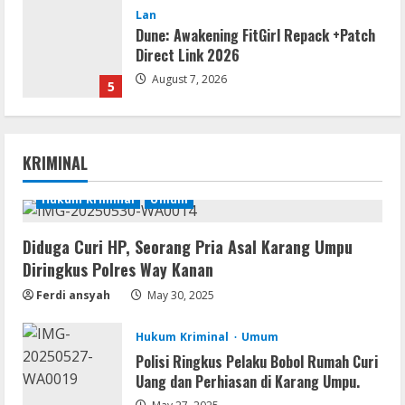
Lan
Dune: Awakening FitGirl Repack +Patch
Direct Link 2026
August 7, 2026
5
Movies
Vertex Force 2026 BRRip UHD DDP5.1
KRIMINAL
𝐘𝐢𝐟𝐲 𝐌𝐨𝐯𝐢𝐞𝐬 Magnet
August 8, 2026
Hukum Kriminal
Umum
1
Diduga Curi HP, Seorang Pria Asal Karang Umpu
Resettools
Diringkus Polres Way Kanan
Vpn One Click Cracked x86-x64 [no
Virus]
Ferdi ansyah
May 30, 2025
August 8, 2026
2
Hukum Kriminal
Umum
Polisi Ringkus Pelaku Bobol Rumah Curi
Resettools
Uang dan Perhiasan di Karang Umpu.
GraphPad Prism Academic & Corporate