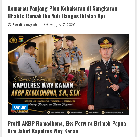
Kemarau Panjang Picu Kebakaran di Sangkaran
Bhakti; Rumah Ibu Yuli Hangus Dilalap Api
Ferdi ansyah
August 7, 2026
Resettools
Vpn One Click Cracked x86-x64 [no
Umum
Virus]
August 8, 2026
2
Profil AKBP Ramadhona, Eks Perwira Brimob Papua
Kini Jabat Kapolres Way Kanan