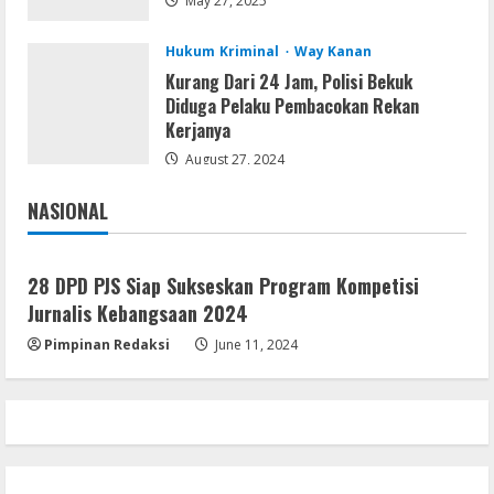
Cracked x86-x64 [no Virus]
May 27, 2025
August 8, 2026
3
Hukum Kriminal
Way Kanan
Kurang Dari 24 Jam, Polisi Bekuk
Diduga Pelaku Pembacokan Rekan
Remux
Kerjanya
August 7, 2026
August 27, 2024
4
NASIONAL
Jakarta
Nasional
Lan
Dune: Awakening FitGirl Repack +Patch
28 DPD PJS Siap Sukseskan Program Kompetisi
Direct Link 2026
Jurnalis Kebangsaan 2024
August 7, 2026
5
Pimpinan Redaksi
June 11, 2024