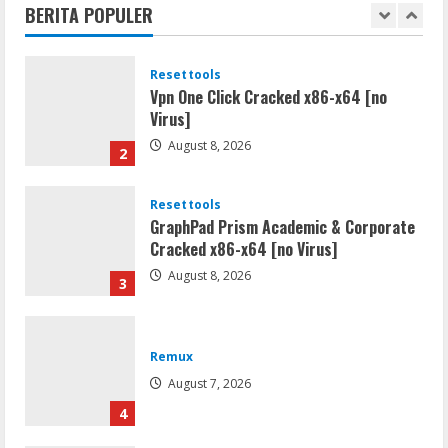
BERITA POPULER
August 8, 2026
1
Resettools
Vpn One Click Cracked x86-x64 [no
Virus]
August 8, 2026
2
Resettools
GraphPad Prism Academic & Corporate
Cracked x86-x64 [no Virus]
August 8, 2026
3
Remux
August 7, 2026
4