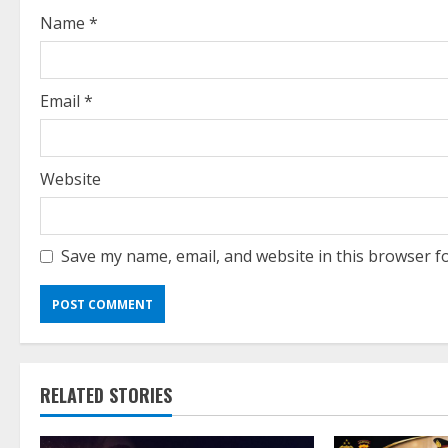
i
Name
*
n
g
Email
*
Website
Save my name, email, and website in this browser f
RELATED STORIES