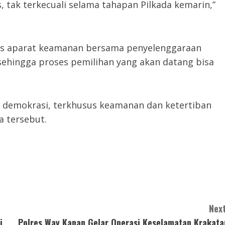
 tak terkecuali selama tahapan Pilkada kemarin,”
as aparat keamanan bersama penyelenggaraan
sehingga proses pemilihan yang akan datang bisa
a demokrasi, terkhusus keamanan dan ketertiban
a tersebut.
Next
i
Polres Way Kanan Gelar Operasi Keselamatan Krakata