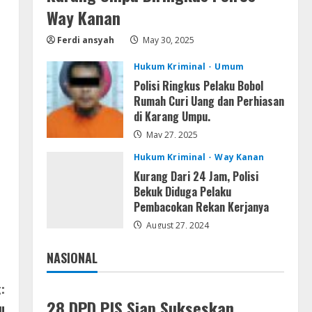
Lan
Way Kanan
Dune: Awakening FitGirl Repack
+Patch Direct Link 2026
Ferdi ansyah
May 30, 2025
August 7, 2026
4
Hukum Kriminal
Umum
Polisi Ringkus Pelaku Bobol
Serialers
Rumah Curi Uang dan Perhiasan
jv16 PowerTools
di Karang Umpu.
Free[Activated] [Latest] [x86-
x64] Reddit
May 27, 2025
5
August 7, 2026
Hukum Kriminal
Way Kanan
Kurang Dari 24 Jam, Polisi
Bekuk Diduga Pelaku
Pembacokan Rekan Kerjanya
August 27, 2024
NASIONAL
Jakarta
Nasional
:
28 DPD PJS Siap Sukseskan
u