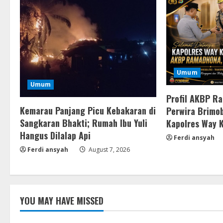
Umum
Umum
Profil AKBP R
Kemarau Panjang Picu Kebakaran di
Perwira Brimob
Sangkaran Bhakti; Rumah Ibu Yuli
Kapolres Way 
Hangus Dilalap Api
Ferdi ansyah
Ferdi ansyah
August 7, 2026
YOU MAY HAVE MISSED