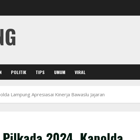
NG
N
POLITIK
TIPS
UMUM
VIRAL
olda Lampung Apresiasai Kinerja Bawaslu Jajaran
 Pilkada 2024, Kapolda