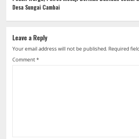
o
Desa Sungai Cambai
n
t
Leave a Reply
i
Your email address will not be published.
Required fie
n
Comment
*
u
e
R
e
a
d