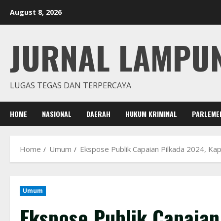
Skip
August 8, 2026
to
content
JURNAL LAMPU
LUGAS TEGAS DAN TERPERCAYA
HOME
NASIONAL
DAERAH
HUKUM KRIMINAL
PARLEME
Home
Umum
Ekspose Publik Capaian Pilkada 2024, Kap
Umum
Ekspose Publik Capaian