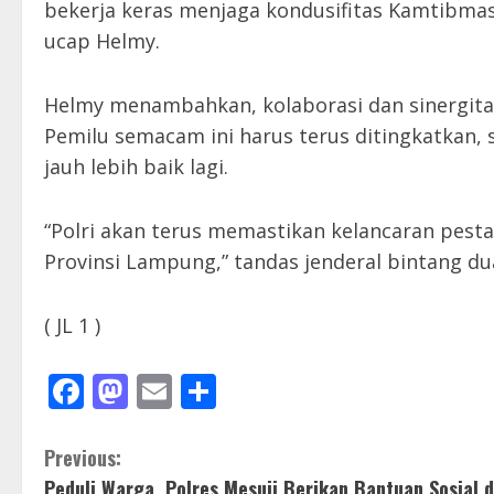
bekerja keras menjaga kondusifitas Kamtibmas,
ucap Helmy.
Helmy menambahkan, kolaborasi dan sinergit
Pemilu semacam ini harus terus ditingkatkan, 
jauh lebih baik lagi.
“Polri akan terus memastikan kelancaran pest
Provinsi Lampung,” tandas jenderal bintang du
( JL 1 )
Facebook
Mastodon
Email
Share
C
Previous:
Peduli Warga, Polres Mesuji Berikan Bantuan Sosial d