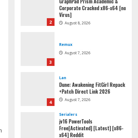
GraphPad Prism Academic &
Corporate Cracked x86-x64 [no
Virus]
2
August 8, 2026
Remux
August 7, 2026
3
Lan
Dune: Awakening FitGirl Repack
+Patch Direct Link 2026
August 7, 2026
4
Serialers
jv16 PowerTools
Free[Activated] [Latest] [x86-
h
x64] Reddit