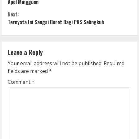
o
Apel Mingguan
n
Next:
Ternyata Ini Sangsi Berat Bagi PNS Selingkuh
t
i
n
Leave a Reply
u
Your email address will not be published.
Required
fields are marked
*
e
Comment
*
R
e
a
d