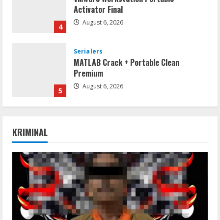
Activator Final
August 6, 2026
4
Serialers
MATLAB Crack + Portable Clean
Premium
August 6, 2026
5
Serialers
FL Studio Portable + License Key
KRIMINAL
[Patch] (x86x64) Stable Unlimited
August 7, 2026
1
Remux
Coyote vs. Acme 2026 Pre-DVDRip
2160𝚙 AVC
August 7, 2026
2