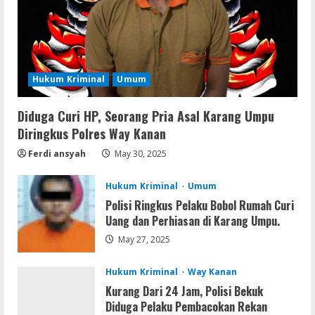
Serialers
MATLAB R2024b Crack exe [Full] x64
Bypass
Hukum Kriminal
Umum
August 7, 2026
3
Diduga Curi HP, Seorang Pria Asal Karang Umpu
Serialers
Diringkus Polres Way Kanan
VMware Workstation Portable +
Activator Final
Ferdi ansyah
May 30, 2025
August 6, 2026
4
Hukum Kriminal
Umum
Polisi Ringkus Pelaku Bobol Rumah Curi
Serialers
Uang dan Perhiasan di Karang Umpu.
MATLAB Crack + Portable Clean
May 27, 2025
Premium
August 6, 2026
5
Hukum Kriminal
Way Kanan
Kurang Dari 24 Jam, Polisi Bekuk
Diduga Pelaku Pembacokan Rekan