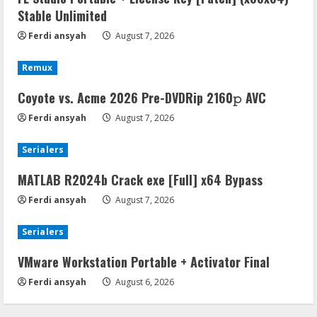
Stable Unlimited
Ferdi ansyah
August 7, 2026
Remux
Coyote vs. Acme 2026 Pre-DVDRip 2160𝚙 AVC
Ferdi ansyah
August 7, 2026
Serialers
MATLAB R2024b Crack exe [Full] x64 Bypass
Ferdi ansyah
August 7, 2026
Serialers
VMware Workstation Portable + Activator Final
Ferdi ansyah
August 6, 2026