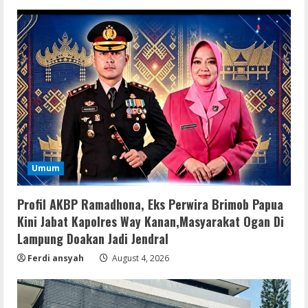
Umum
Profil AKBP Ramadhona, Eks Perwira Brimob Papua
Kini Jabat Kapolres Way Kanan,Masyarakat Ogan Di
Lampung Doakan Jadi Jendral
Ferdi ansyah
August 4, 2026
Remux
Coyote vs. Acme 2026 Pre-DVDRip