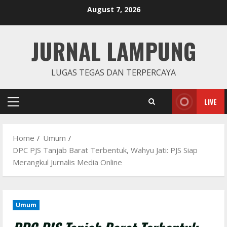
Skip
August 7, 2026
to
content
JURNAL LAMPUNG
LUGAS TEGAS DAN TERPERCAYA
LIVE
Primary
Menu
Home
Umum
DPC PJS Tanjab Barat Terbentuk, Wahyu Jati: PJS Siap
Merangkul Jurnalis Media Online
Umum