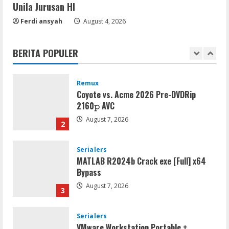
Unila Jurusan HI
Serialers
Ferdi ansyah
August 4, 2026
FL Studio Portable + License Key
[Patch] (x86x64) Stable Unlimited
BERITA POPULER
August 7, 2026
1
Remux
Coyote vs. Acme 2026 Pre-DVDRip
2160𝚙 AVC
August 7, 2026
2
Serialers
MATLAB R2024b Crack exe [Full] x64
Bypass
August 7, 2026
3
Serialers
VMware Workstation Portable +