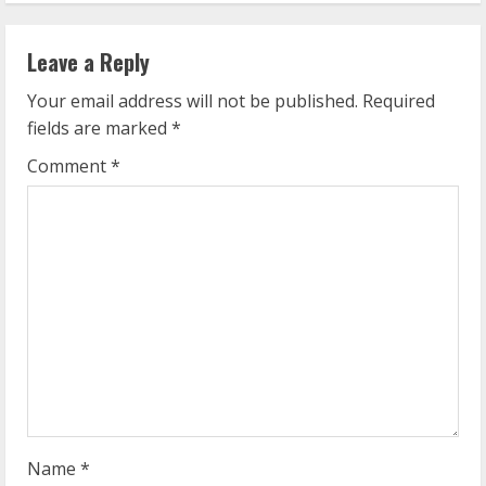
n
Leave a Reply
u
Your email address will not be published.
Required
e
fields are marked
*
R
Comment
*
e
a
d
i
n
g
Name
*