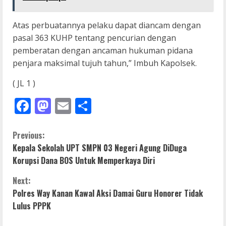
Atas perbuatannya pelaku dapat diancam dengan
pasal 363 KUHP tentang pencurian dengan
pemberatan dengan ancaman hukuman pidana
penjara maksimal tujuh tahun,” Imbuh Kapolsek.
( JL 1 )
Facebook
Mastodon
Email
Share
C
Previous:
Kepala Sekolah UPT SMPN 03 Negeri Agung DiDuga
o
Korupsi Dana BOS Untuk Memperkaya Diri
n
Next:
Polres Way Kanan Kawal Aksi Damai Guru Honorer Tidak
t
Lulus PPPK
i