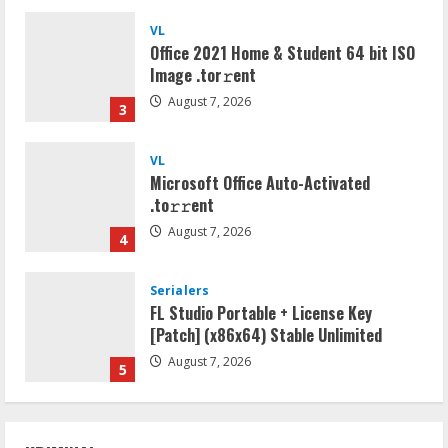
VL
Office 2021 Home & Student 64 bit ISO
Image .tоr𝚛еnt
August 7, 2026
3
VL
Microsoft Office Auto-Activated
.tо𝚛𝚛еnt
August 7, 2026
4
Serialers
FL Studio Portable + License Key
[Patch] (x86x64) Stable Unlimited
August 7, 2026
5
Umum
Kemarau Panjang Picu Kebakaran di