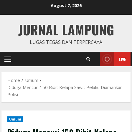
Skip
August 7, 2026
to
content
JURNAL LAMPUNG
LUGAS TEGAS DAN TERPERCAYA
LIVE
Primary
Menu
Home
Umum
Diduga Mencuri 150 Bibit Kelapa Sawit Pelaku Diamankan
Polisi
Umum