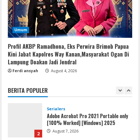
.tо𝚛𝚛еnt
August 7, 2026
4
Serialers
Umum
FL Studio Portable + License Key
[Patch] (x86x64) Stable Unlimited
Profil AKBP Ramadhona, Eks Perwira Brimob Papua
August 7, 2026
5
Kini Jabat Kapolres Way Kanan,Masyarakat Ogan Di
Lampung Doakan Jadi Jendral
Umum
Ferdi ansyah
Kemarau Panjang Picu Kebakaran di
August 4, 2026
Sangkaran Bhakti; Rumah Ibu Yuli
Hangus Dilalap Api
BERITA POPULER
1
August 7, 2026
Serialers
Adobe Acrobat Pro 2021 Portable only
[100% Worked] [Windows] 2025
August 7, 2026
2