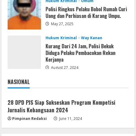
Hukum Kriminal
Umum
Polisi Ringkus Pelaku Bobol Rumah Curi
Serialers
Uang dan Perhiasan di Karang Umpu.
FL Studio Portable + License Key
May 27, 2025
[Patch] (x86x64) Stable Unlimited
August 7, 2026
5
Hukum Kriminal
Way Kanan
Kurang Dari 24 Jam, Polisi Bekuk
Diduga Pelaku Pembacokan Rekan
Kerjanya
August 27, 2024
NASIONAL
Jakarta
Nasional
28 DPD PJS Siap Sukseskan Program Kompetisi
Jurnalis Kebangsaan 2024
Pimpinan Redaksi
June 11, 2024