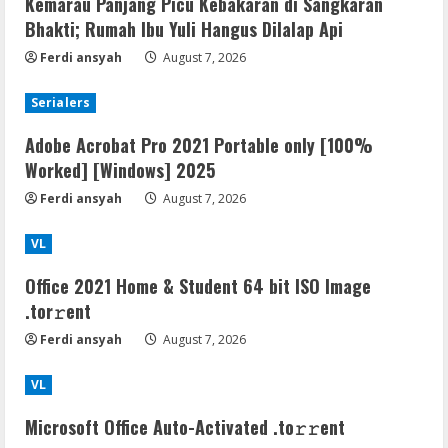
Kemarau Panjang Picu Kebakaran di Sangkaran
Bhakti; Rumah Ibu Yuli Hangus Dilalap Api
Ferdi ansyah
August 7, 2026
Serialers
Adobe Acrobat Pro 2021 Portable only [100%
Worked] [Windows] 2025
Ferdi ansyah
August 7, 2026
VL
Office 2021 Home & Student 64 bit ISO Image
.tоr𝚛еnt
Ferdi ansyah
August 7, 2026
VL
Microsoft Office Auto-Activated .tо𝚛𝚛еnt