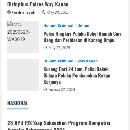
Diringkus Polres Way Kanan
Vpn One Click Cracked x86-x64 [no
Virus]
Ferdi ansyah
May 30, 2025
August 8, 2026
2
Hukum Kriminal
Umum
Polisi Ringkus Pelaku Bobol Rumah Curi
Resettools
Uang dan Perhiasan di Karang Umpu.
GraphPad Prism Academic & Corporate
Cracked x86-x64 [no Virus]
May 27, 2025
August 8, 2026
3
Hukum Kriminal
Way Kanan
Kurang Dari 24 Jam, Polisi Bekuk
Diduga Pelaku Pembacokan Rekan
Remux
Kerjanya
August 7, 2026
August 27, 2024
4
NASIONAL
Jakarta
Nasional
Lan
Dune: Awakening FitGirl Repack +Patch
28 DPD PJS Siap Sukseskan Program Kompetisi
Direct Link 2026