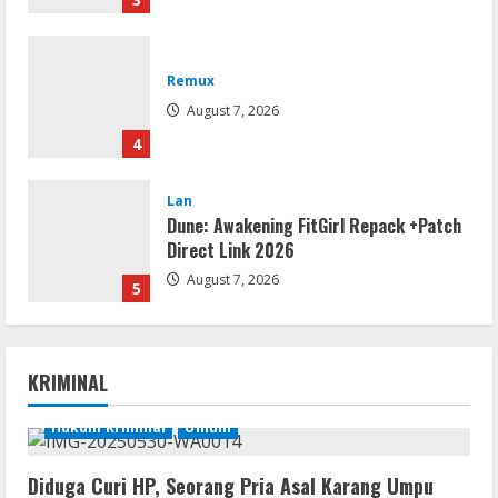
Remux
August 7, 2026
4
Lan
Dune: Awakening FitGirl Repack +Patch
Direct Link 2026
August 7, 2026
5
Movies
Vertex Force 2026 BRRip UHD DDP5.1
KRIMINAL
𝐘𝐢𝐟𝐲 𝐌𝐨𝐯𝐢𝐞𝐬 Magnet
August 8, 2026
Hukum Kriminal
Umum
1
Diduga Curi HP, Seorang Pria Asal Karang Umpu
Resettools