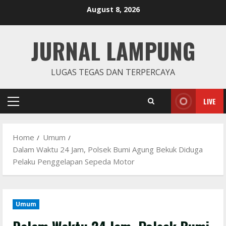
Skip
August 8, 2026
to
content
JURNAL LAMPUNG
LUGAS TEGAS DAN TERPERCAYA
LIVE
Primary
Menu
Home
Umum
Dalam Waktu 24 Jam, Polsek Bumi Agung Bekuk Diduga
Pelaku Penggelapan Sepeda Motor
Umum