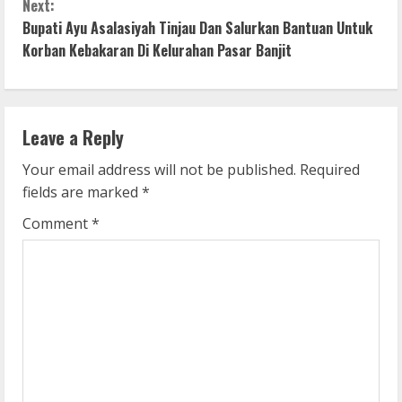
n
Next:
Bupati Ayu Asalasiyah Tinjau Dan Salurkan Bantuan Untuk
t
Korban Kebakaran Di Kelurahan Pasar Banjit
i
n
Leave a Reply
u
Your email address will not be published.
Required
e
fields are marked
*
R
Comment
*
e
a
d
i