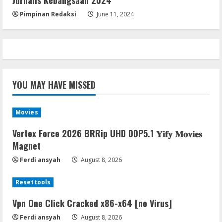
Jurnalis Kebangsaan 2024
August 7, 2026
5
Pimpinan Redaksi
June 11, 2024
YOU MAY HAVE MISSED
Movies
Vertex Force 2026 BRRip UHD DDP5.1 𝐘𝐢𝐟𝐲 𝐌𝐨𝐯𝐢𝐞𝐬
Magnet
Ferdi ansyah
August 8, 2026
Resettools
Vpn One Click Cracked x86-x64 [no Virus]
Ferdi ansyah
August 8, 2026