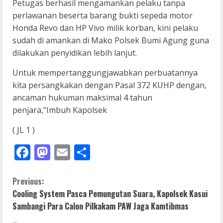
Petugas berhasil mengamankan pelaku tanpa
perlawanan beserta barang bukti sepeda motor
Honda Revo dan HP Vivo milik korban, kini pelaku
sudah di amankan di Mako Polsek Bumi Agung guna
dilakukan penyidikan lebih lanjut.
Untuk mempertanggungjawabkan perbuatannya
kita persangkakan dengan Pasal 372 KUHP dengan,
ancaman hukuman maksimal 4 tahun
penjara,”Imbuh Kapolsek
( JL 1 )
Facebook
Mastodon
Email
Share
C
Previous:
Cooling System Pasca Pemungutan Suara, Kapolsek Kasui
o
Sambangi Para Calon Pilkakam PAW Jaga Kamtibmas