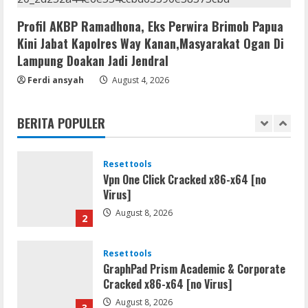
Dune: Awakening FitGirl Repack +Patch
Direct Link 2026
Profil AKBP Ramadhona, Eks Perwira Brimob Papua
August 7, 2026
5
Kini Jabat Kapolres Way Kanan,Masyarakat Ogan Di
Lampung Doakan Jadi Jendral
Movies
Ferdi ansyah
August 4, 2026
Vertex Force 2026 BRRip UHD DDP5.1
𝐘𝐢𝐟𝐲 𝐌𝐨𝐯𝐢𝐞𝐬 Magnet
BERITA POPULER
August 8, 2026
1
Resettools
Vpn One Click Cracked x86-x64 [no
Virus]
August 8, 2026
2
Resettools
GraphPad Prism Academic & Corporate
Cracked x86-x64 [no Virus]
August 8, 2026
3