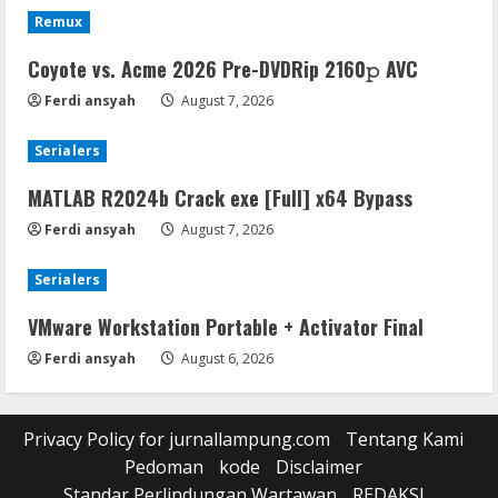
Remux
Coyote vs. Acme 2026 Pre-DVDRip 2160𝚙 AVC
Ferdi ansyah
August 7, 2026
Serialers
MATLAB R2024b Crack exe [Full] x64 Bypass
Ferdi ansyah
August 7, 2026
Serialers
VMware Workstation Portable + Activator Final
Ferdi ansyah
August 6, 2026
Privacy Policy for jurnallampung.com
Tentang Kami
Pedoman
kode
Disclaimer
Standar Perlindungan Wartawan
REDAKSI