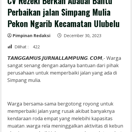
CV Rezeki Berkah Abadai Bantu
Perbaikan jalan Simpang Mulia
Pekon Ngarib Kecamatan Ulubelu
Pimpinan Redaksi
December 30, 2023
Dilihat :
422
𝙏𝘼𝙉𝙂𝙂𝘼𝙈𝙐𝙎.𝙅𝙐𝙍𝙉𝘼𝙇𝙇𝘼𝙈𝙋𝙐𝙉𝙂. 𝘾𝙊𝙈,- Warga
sangat senang dengan adanya bantuan dari pihak
perusahaan untuk memperbaiki jalan yang ada di
Simpang mulia.
Warga bersama-sama bergotong royong untuk
memperbaiki jalan yang rusak akibat banyaknya
kendaraan roda empat yang melebihi kapasitas
muatan .warga rela meninggalkan aktivitas di kebun