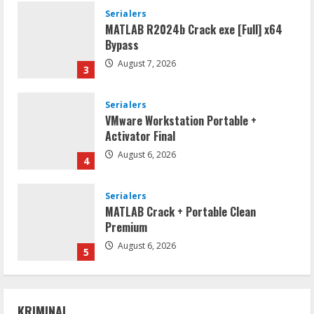
Serialers
MATLAB R2024b Crack exe [Full] x64
Bypass
August 7, 2026
3
Serialers
VMware Workstation Portable +
Activator Final
August 6, 2026
4
Serialers
MATLAB Crack + Portable Clean
Premium
August 6, 2026
5
Serialers
FL Studio Portable + License Key
KRIMINAL