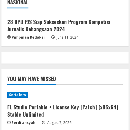
NASIONAL
Jakarta
Nasional
Serialers
MATLAB Crack + Portable Clean
28 DPD PJS Siap Sukseskan Program Kompetisi
Premium
Jurnalis Kebangsaan 2024
August 6, 2026
5
Pimpinan Redaksi
June 11, 2024
YOU MAY HAVE MISSED
Serialers
FL Studio Portable + License Key [Patch] (x86x64)
Stable Unlimited
Ferdi ansyah
August 7, 2026