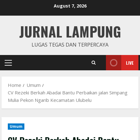
Skip
August 7, 2026
to
content
JURNAL LAMPUNG
LUGAS TEGAS DAN TERPERCAYA
LIVE
Primary
Menu
Home
Umum
CV Rezeki Berkah Abadai Bantu Perbaikan jalan Simpang
Mulia Pekon Ngarib Kecamatan Ulubelu
Umum