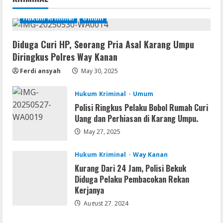
[Patch] (x86x64) Stable Unlimited
August 7, 2026
Hukum Kriminal
Umum
1
Diduga Curi HP, Seorang Pria Asal Karang Umpu
Remux
Diringkus Polres Way Kanan
Coyote vs. Acme 2026 Pre-DVDRip
2160𝚙 AVC
Ferdi ansyah
May 30, 2025
August 7, 2026
2
Hukum Kriminal
Umum
Polisi Ringkus Pelaku Bobol Rumah Curi
Serialers
Uang dan Perhiasan di Karang Umpu.
MATLAB R2024b Crack exe [Full] x64
Bypass
May 27, 2025
August 7, 2026
3
Hukum Kriminal
Way Kanan
Kurang Dari 24 Jam, Polisi Bekuk
Serialers
Diduga Pelaku Pembacokan Rekan
VMware Workstation Portable +
Kerjanya
Activator Final
August 27, 2024
August 6, 2026
4