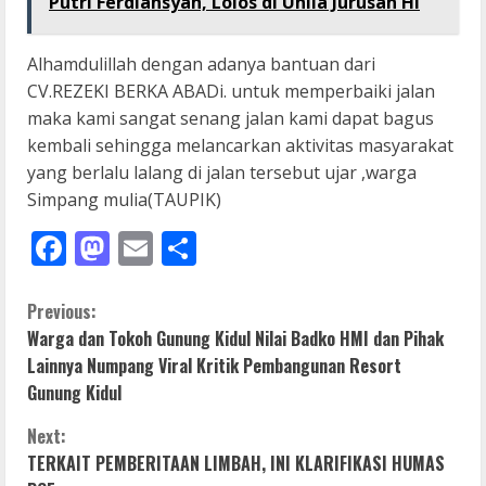
Putri Ferdiansyah, Lolos di Unila Jurusan HI
Alhamdulillah dengan adanya bantuan dari
CV.REZEKI BERKA ABADi. untuk memperbaiki jalan
maka kami sangat senang jalan kami dapat bagus
kembali sehingga melancarkan aktivitas masyarakat
yang berlalu lalang di jalan tersebut ujar ,warga
Simpang mulia(TAUPIK)
Facebook
Mastodon
Email
Share
C
Previous:
Warga dan Tokoh Gunung Kidul Nilai Badko HMI dan Pihak
o
Lainnya Numpang Viral Kritik Pembangunan Resort
Gunung Kidul
n
Next:
t
TERKAIT PEMBERITAAN LIMBAH, INI KLARIFIKASI HUMAS