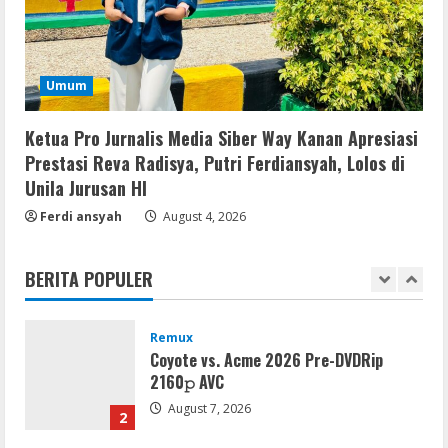
August 6, 2026
4
Serialers
Umum
MATLAB Crack + Portable Clean
Premium
Ketua Pro Jurnalis Media Siber Way Kanan Apresiasi
August 6, 2026
5
Prestasi Reva Radisya, Putri Ferdiansyah, Lolos di
Unila Jurusan HI
Serialers
Ferdi ansyah
August 4, 2026
FL Studio Portable + License Key
[Patch] (x86x64) Stable Unlimited
BERITA POPULER
August 7, 2026
1
Remux
Coyote vs. Acme 2026 Pre-DVDRip
2160𝚙 AVC
August 7, 2026
2