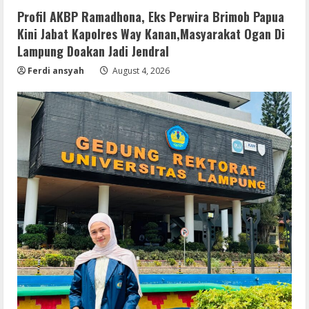
Profil AKBP Ramadhona, Eks Perwira Brimob Papua
Kini Jabat Kapolres Way Kanan,Masyarakat Ogan Di
Lampung Doakan Jadi Jendral
Ferdi ansyah
August 4, 2026
Remux
Coyote vs. Acme 2026 Pre-DVDRip
2160𝚙 AVC
August 7, 2026
2
Serialers
MATLAB R2024b Crack exe [Full] x64
Bypass
August 7, 2026
3
Serialers
VMware Workstation Portable +
Activator Final