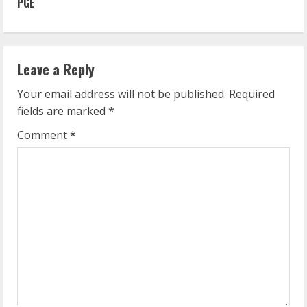
i
PGE
n
u
Leave a Reply
e
Your email address will not be published.
Required
fields are marked
*
R
Comment
*
e
a
d
i
n
g