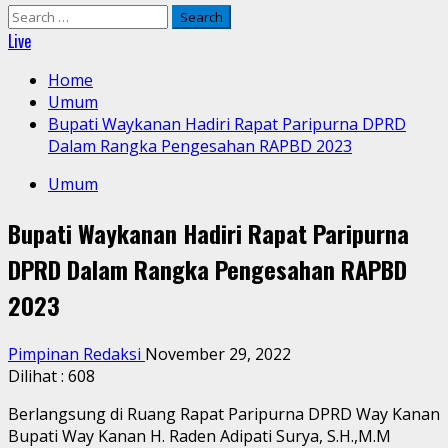
Search
for:
Live
Home
Umum
Bupati Waykanan Hadiri Rapat Paripurna DPRD
Dalam Rangka Pengesahan RAPBD 2023
Umum
Bupati Waykanan Hadiri Rapat Paripurna
DPRD Dalam Rangka Pengesahan RAPBD
2023
Pimpinan Redaksi
November 29, 2022
Dilihat :
608
Berlangsung di Ruang Rapat Paripurna DPRD Way Kanan
Bupati Way Kanan H. Raden Adipati Surya, S.H.,M.M