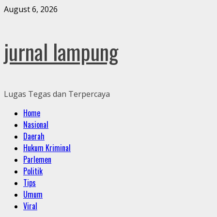
Skip
August 6, 2026
to
content
jurnal lampung
Lugas Tegas dan Terpercaya
Primary
Home
Menu
Nasional
Daerah
Hukum Kriminal
Parlemen
Politik
Tips
Umum
Viral