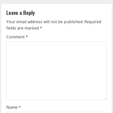
n
Leave a Reply
u
Your email address will not be published.
Required
e
fields are marked
*
R
Comment
*
e
a
d
i
n
g
Name
*