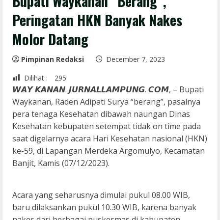
Bupati Waykanan “Berang”,
Peringatan HKN Banyak Nakes
Molor Datang
Pimpinan Redaksi
December 7, 2023
Dilihat :
295
𝙒𝘼𝙔 𝙆𝘼𝙉𝘼𝙉. 𝙅𝙐𝙍𝙉𝘼𝙇𝙇𝘼𝙈𝙋𝙐𝙉𝙂. 𝘾𝙊𝙈, – Bupati
Waykanan, Raden Adipati Surya “berang”, pasalnya
pera tenaga Kesehatan dibawah naungan Dinas
Kesehatan kebupaten setempat tidak on time pada
saat digelarnya acara Hari Kesehatan nasional (HKN)
ke-59, di Lapangan Merdeka Argomulyo, Kecamatan
Banjit, Kamis (07/12/2023).
Acara yang seharusnya dimulai pukul 08.00 WIB,
baru dilaksankan pukul 10.30 WIB, karena banyak
nakes dari berbagai puskesmas di kabupaten