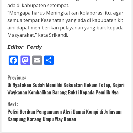
ada di kabupaten setempat.
“Mengapa harus Meningkatkan kolaborasi itu, agar
semua tempat Kesehatan yang ada di kabupaten kit
aini dapat memberikan pelayanan yang baik kepada
Masyarakat,” kata Srikandi.
𝙀𝙙𝙞𝙩𝙤𝙧 : 𝙁𝙚𝙧𝙙𝙮
Facebook
Mastodon
Email
Share
C
Previous:
Di Nyatakan Sudah Memiliki Kekuatan Hukum Tetap, Kejari
o
Waykanan Kembalikan Barang Bukti Kepada Pemilik Nya
n
Next:
Polisi Berikan Pengamanan Aksi Damai Kompi di Jalinsum
t
Kampung Karang Umpu Way Kanan
i