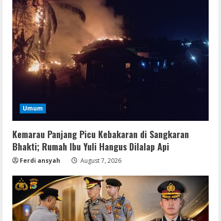
Movies
CAMRip 4KUHD AVC Dual Audio Torr𝐞nt
Umum
August 9, 2026
2
Kemarau Panjang Picu Kebakaran di Sangkaran
Bhakti; Rumah Ibu Yuli Hangus Dilalap Api
Umum
Satreskrim Polres Way Kanan Ungkap
Ferdi ansyah
August 7, 2026
Kasus Persetubuhan terhadap Anak,
Tersangka Ayah Tiri Diamankan
3
August 9, 2026
Coop