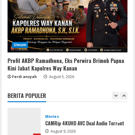
Uncharted: Legacy of Thieves
Collection Compressed Repack 2026
August 9, 2026
4
Resettools
Display Changer X Portable + Crack
Umum
[Final] (x64) Final FileCR
August 9, 2026
5
Profil AKBP Ramadhona, Eks Perwira Brimob Papua
Kini Jabat Kapolres Way Kanan
Coop
Ferdi ansyah
The Sinking City 2 Cracked Update
August 5, 2026
Repack Updated Desktop Version
.torrent
BERITA POPULER
1
August 9, 2026
Movies
CAMRip 4KUHD AVC Dual Audio Torr𝐞nt
August 9, 2026