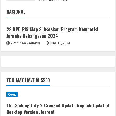
August 9, 2026
4
NASIONAL
Jakarta
Nasional
Resettools
Display Changer X Portable + Crack
28 DPD PJS Siap Sukseskan Program Kompetisi
[Final] (x64) Final FileCR
Jurnalis Kebangsaan 2024
August 9, 2026
5
Pimpinan Redaksi
June 11, 2024
YOU MAY HAVE MISSED
Coop
The Sinking City 2 Cracked Update Repack Updated
Desktop Version .torrent