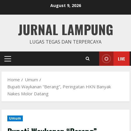
Skip
August 9, 2026
to
content
JURNAL LAMPUNG
LUGAS TEGAS DAN TERPERCAYA
LIVE
Primary
Menu
Home
Umum
Bupati Waykanan “Berang”, Peringatan HKN Banyak
Nakes Molor Datang
Umum