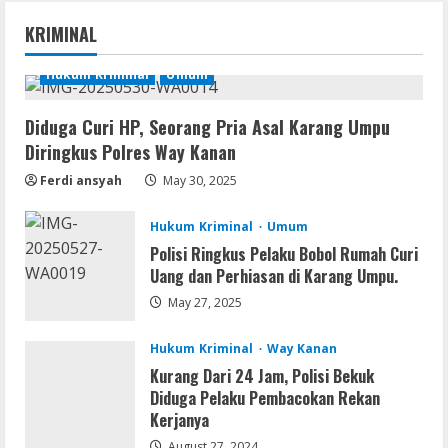
The Sinking City 2 Cracked Update
KRIMINAL
Repack Updated Desktop Version
.torrent
Hukum Kriminal
Umum
1
August 9, 2026
Diduga Curi HP, Seorang Pria Asal Karang Umpu
Movies
Diringkus Polres Way Kanan
CAMRip 4KUHD AVC Dual Audio Torr𝐞nt
Ferdi ansyah
May 30, 2025
August 9, 2026
2
Hukum Kriminal
Umum
Umum
Polisi Ringkus Pelaku Bobol Rumah Curi
Satreskrim Polres Way Kanan Ungkap
Uang dan Perhiasan di Karang Umpu.
Kasus Persetubuhan terhadap Anak,
May 27, 2025
Tersangka Ayah Tiri Diamankan
3
August 9, 2026
Hukum Kriminal
Way Kanan
Kurang Dari 24 Jam, Polisi Bekuk
Coop
Diduga Pelaku Pembacokan Rekan
Uncharted: Legacy of Thieves
Kerjanya
Collection Compressed Repack 2026
August 27, 2024