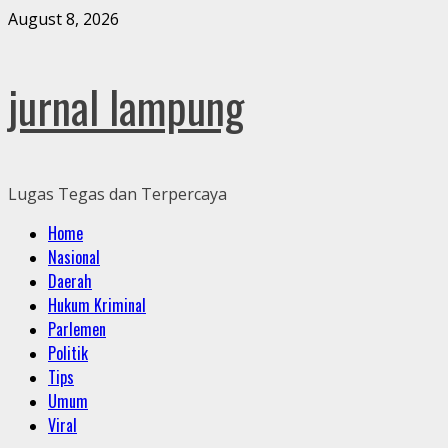
Skip
August 8, 2026
to
content
jurnal lampung
Lugas Tegas dan Terpercaya
Primary
Home
Menu
Nasional
Daerah
Hukum Kriminal
Parlemen
Politik
Tips
Umum
Viral