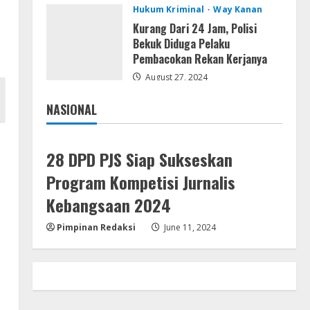
August 4, 2026
Hukum Kriminal
Way Kanan
Ketua Pro Jurnalis Media Siber
Way Kanan Apresiasi Prestasi
Kurang Dari 24 Jam, Polisi
Reva Radisya, Putri
Bekuk Diduga Pelaku
Ferdiansyah, Lolos di Unila
Pembacokan Rekan Kerjanya
4
Jurusan HI
August 27, 2024
Umum
August 4, 2026
PLN Tegaskan Tiang Listrik
NASIONAL
Bukan Infrastruktur Publik;
Jakarta
Nasional
Provider WiFi Ilegal Diminta
Bangun Tiang Mandiri
5
28 DPD PJS Siap Sukseskan
August 3, 2026
Program Kompetisi Jurnalis
Kebangsaan 2024
Pimpinan Redaksi
June 11, 2024