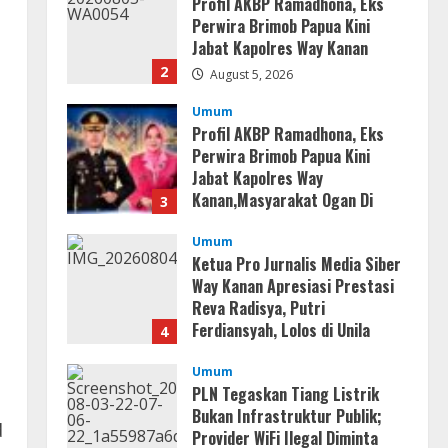
Profil AKBP Ramadhona, Eks
Perwira Brimob Papua Kini
Jabat Kapolres Way Kanan
2
August 5, 2026
Umum
Profil AKBP Ramadhona, Eks
Perwira Brimob Papua Kini
Jabat Kapolres Way
Kanan,Masyarakat Ogan Di
3
Lampung Doakan Jadi Jendral
Umum
August 4, 2026
Ketua Pro Jurnalis Media Siber
Way Kanan Apresiasi Prestasi
Reva Radisya, Putri
Ferdiansyah, Lolos di Unila
4
Jurusan HI
Umum
August 4, 2026
PLN Tegaskan Tiang Listrik
Bukan Infrastruktur Publik;
d
Provider WiFi Ilegal Diminta