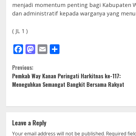
menjadi momentum penting bagi Kabupaten W
dan administratif kepada warganya yang menun
( JL 1 )
Facebook
Mastodon
Email
Share
C
Previous:
Pemkab Way Kanan Peringati Harkitnas ke-117:
o
Meneguhkan Semangat Bangkit Bersama Rakyat
n
t
i
Leave a Reply
n
Your email address will not be published.
Required fie