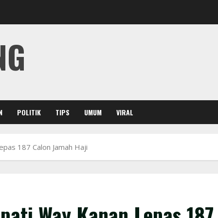
NG
N
POLITIK
TIPS
UMUM
VIRAL
epas 187 Calon Jamah Haji
upati Way Kanan Lepas 187