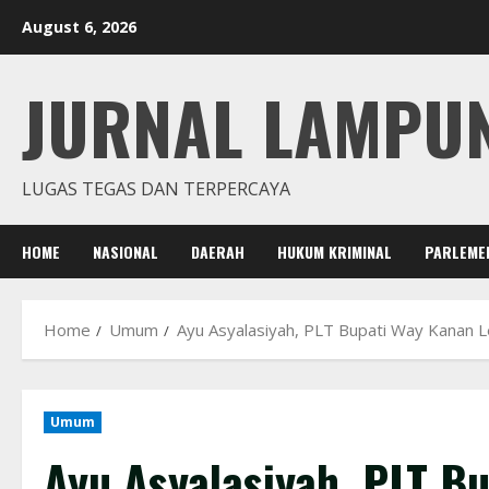
Skip
August 6, 2026
to
content
JURNAL LAMPU
LUGAS TEGAS DAN TERPERCAYA
HOME
NASIONAL
DAERAH
HUKUM KRIMINAL
PARLEME
Home
Umum
Ayu Asyalasiyah, PLT Bupati Way Kanan L
Umum
Ayu Asyalasiyah, PLT B