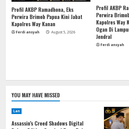
Profil AKBP R
Profil AKBP Ramadhona, Eks
Perwira Brimob
Perwira Brimob Papua Kini Jabat
Kapolres Way 
Kapolres Way Kanan
Ogan Di Lampu
Ferdi ansyah
August 5, 2026
Jendral
Ferdi ansyah
YOU MAY HAVE MISSED
Lan
Assassin’s Creed Shadows Digital