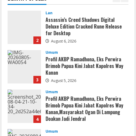
Progres
1
dan
Kualitas;
Warga
Lan
Khawatir
Assassin’s Creed Shadows Digital
Pembangunan
Deluxe Edition Cracked Rune Release
Cepat
Rusak
for Desktop
2
August 6, 2026
Umum
Profil AKBP Ramadhona, Eks Perwira
Brimob Papua Kini Jabat Kapolres Way
Kanan
3
August 5, 2026
Umum
Profil AKBP Ramadhona, Eks Perwira
Brimob Papua Kini Jabat Kapolres Way
Kanan,Masyarakat Ogan Di Lampung
Doakan Jadi Jendral
4
August 4, 2026
Umum