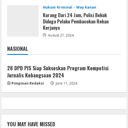
3
August 5, 2026
Hukum Kriminal
Way Kanan
Kurang Dari 24 Jam, Polisi Bekuk
Umum
Diduga Pelaku Pembacokan Rekan
Profil AKBP Ramadhona, Eks Perwira
Kerjanya
Brimob Papua Kini Jabat Kapolres Way
Kanan,Masyarakat Ogan Di Lampung
August 27, 2024
Doakan Jadi Jendral
4
NASIONAL
August 4, 2026
Jakarta
Nasional
Umum
Ketua Pro Jurnalis Media Siber Way
Kanan Apresiasi Prestasi Reva Radisya,
28 DPD PJS Siap Sukseskan Program Kompetisi
Putri Ferdiansyah, Lolos di Unila
Jurnalis Kebangsaan 2024
Jurusan HI
5
Pimpinan Redaksi
June 11, 2024
August 4, 2026
YOU MAY HAVE MISSED