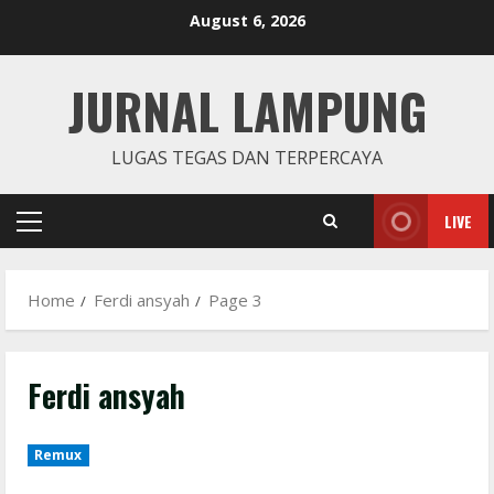
Skip
August 6, 2026
to
content
JURNAL LAMPUNG
LUGAS TEGAS DAN TERPERCAYA
LIVE
Primary
Menu
Home
Ferdi ansyah
Page 3
Ferdi ansyah
Remux