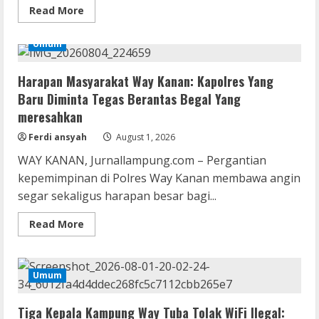
Read
Read More
more
about
VMware
Umum
Workstation
Crack
+
Harapan Masyarakat Way Kanan: Kapolres Yang
Portable
[Patch]
Baru Diminta Tegas Berantas Begal Yang
[Windows]
2026
meresahkan
Ferdi ansyah
August 1, 2026
WAY KANAN, Jurnallampung.com – Pergantian
kepemimpinan di Polres Way Kanan membawa angin
segar sekaligus harapan besar bagi...
Read
Read More
more
about
Harapan
Masyarakat
Way
Umum
Kanan:
Kapolres
Yang
Tiga Kepala Kampung Way Tuba Tolak WiFi Ilegal:
Baru