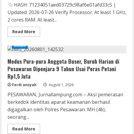
HASH: 71234051aed03729c98af6e01afd33c5 |
Updated: 2026-07-26 Verify Processor: At least 1 GHz,
2 cores RAM: At least...
Read
Read More
more
about
Setup
Umum
Factory
Pre-
Activated
Modus Pura-pura Anggota Buser, Buruh Harian di
Windows
11
Pesawaran Dipenjara 9 Tahun Usai Peras Petani
Windows
11
Rp1,5 Juta
GitHub
Ferdi ansyah
August 1, 2026
Lan
Assassin’s Creed Shadows Digital
PESAWARAN, Jurnallampung.com – Aksi pemerasan
Deluxe Edition Cracked Rune Release
berkedok identitas aparat keamanan berhasil
for Desktop
digagalkan oleh Polres Pesawaran. MH (46),
2
August 6, 2026
seorang...
Umum
Read
Read More
Profil AKBP Ramadhona, Eks Perwira
more