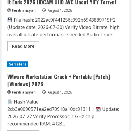
It Ends 2026 HDCAM UHD AVC Uncut YIFY Torr𝐞nt
Ferdi ansyah
August 1, 2026
File hash: 2022ac9f441256c992b6943889715ff2
(Update date: 2026-07-30) Verify Video Bitrate: high
overall bitrate performance needed Audio Track:...
Read
Read More
more
about
It
Ends
Serialers
2026
HDCAM
UHD
VMware Workstation Crack + Portable [Patch]
AVC
Uncut
[Windows] 2026
YIFY
Torr𝐞nt
Ferdi ansyah
August 1, 2026
Hash Value:
2cb3a0090571ea2ed70918a10dc91311 |
Update:
2026-07-27 Verify Processor: 1 GHz chip
recommended RAM: 4 GB...