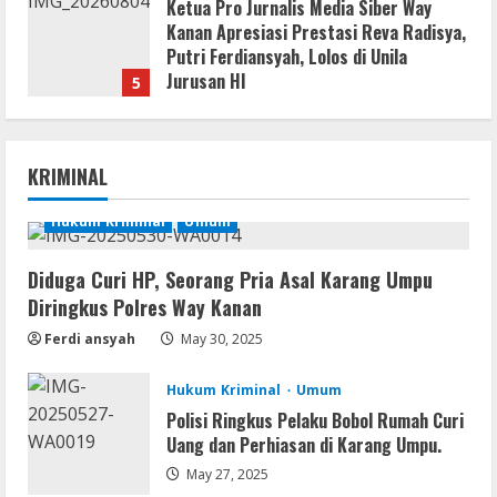
Ketua Pro Jurnalis Media Siber Way
Kanan Apresiasi Prestasi Reva Radisya,
Putri Ferdiansyah, Lolos di Unila
Jurusan HI
5
August 4, 2026
Serialers
Ableton Live Crack + Portable Windows
KRIMINAL
10 (x32x64)
August 6, 2026
Hukum Kriminal
Umum
1
Lan
Diduga Curi HP, Seorang Pria Asal Karang Umpu
Assassin’s Creed Shadows Digital
Diringkus Polres Way Kanan
Deluxe Edition Cracked Rune Release
Ferdi ansyah
May 30, 2025
for Desktop
2
August 6, 2026
Hukum Kriminal
Umum
Umum
Polisi Ringkus Pelaku Bobol Rumah Curi
Profil AKBP Ramadhona, Eks Perwira
Uang dan Perhiasan di Karang Umpu.
Brimob Papua Kini Jabat Kapolres Way
May 27, 2025
Kanan