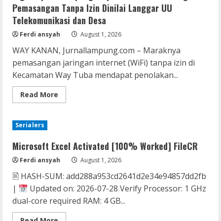
Diminta
Pemasangan Tanpa Izin Dinilai Langgar UU
Tegas
Berantas
Telekomunikasi dan Desa
Begal
Yang
Ferdi ansyah
August 1, 2026
meresahkan
WAY KANAN, Jurnallampung.com – Maraknya
pemasangan jaringan internet (WiFi) tanpa izin di
Kecamatan Way Tuba mendapat penolakan...
Read
Read More
more
about
Tiga
Kepala
Serialers
Kampung
Way
Tuba
Microsoft Excel Activated [100% Worked] FileCR
Tolak
WiFi
Ferdi ansyah
August 1, 2026
Ilegal:
Pemasangan
🖹 HASH-SUM: add288a953cd2641d2e34e94857dd2fb
Tanpa
Izin
|
Updated on: 2026-07-28 Verify Processor: 1 GHz
Dinilai
Langgar
dual-core required RAM: 4 GB...
UU
Telekomunikasi
dan
Read
Read More