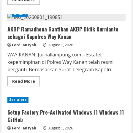
Desa
more
about
Microsoft
Umum
Excel
Activated
[100%
AKBP Ramadhona Gantikan AKBP Didik Kurnianto
Worked]
FileCR
sebagai Kapolres Way Kanan
Ferdi ansyah
August 1, 2026
WAY KANAN, Jurnallampung.com – Estafet
kepemimpinan di Polres Way Kanan telah resmi
berganti. Berdasarkan Surat Telegram Kapolri...
Read
Read More
more
about
AKBP
Ramadhona
Serialers
Gantikan
AKBP
Didik
Setup Factory Pre-Activated Windows 11 Windows 11
Kurnianto
sebagai
GitHub
Kapolres
Way
Ferdi ansyah
August 1, 2026
Kanan