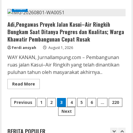
about
Brimob Papua Kini Jabat Kapolres Way
Modus
Umum
Kanan
Pura-
pura
3
August 5, 2026
Anggota
Adi,Pengawas Proyek Jalan Kasui–Air Ringkih
Buser,
Buruh
Umum
Bungkam Saat Ditanya Progres dan Kualitas; Warga
Harian
Profil AKBP Ramadhona, Eks Perwira
di
Khawatir Pembangunan Cepat Rusak
Pesawaran
Brimob Papua Kini Jabat Kapolres Way
Dipenjara
Ferdi ansyah
August 1, 2026
9
Kanan,Masyarakat Ogan Di Lampung
Tahun
Doakan Jadi Jendral
4
WAY KANAN, Jurnallampung.com – Pembangunan
Usai
Peras
ruas jalan Kasui–Air Ringkih yang telah dinantikan
August 4, 2026
Petani
Umum
Rp1,5
puluhan tahun oleh masyarakat akhirnya...
Juta
Ketua Pro Jurnalis Media Siber Way
Kanan Apresiasi Prestasi Reva Radisya,
Read
Read More
Putri Ferdiansyah, Lolos di Unila
more
about
Jurusan HI
5
Adi,Pengawas
Posts
Proyek
Previous
1
2
3
4
5
6
…
220
August 4, 2026
Jalan
Kasui–
Serialers
Next
pagination
Air
Ableton Live Crack + Portable Windows
Ringkih
Bungkam
10 (x32x64)
Saat
Ditanya
BERITA POPULER
August 6, 2026